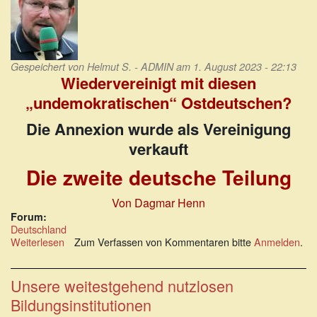
Gespeichert von
Helmut S. - ADMIN
am 1. August 2023 - 22:13
Wiedervereinigt mit diesen
„undemokratischen“ Ostdeutschen?
Die Annexion wurde als Vereinigung
verkauft
Die zweite deutsche Teilung
Von Dagmar Henn
Forum:
Deutschland
Weiterlesen
über
Zum Verfassen von Kommentaren bitte
Anmelden
.
Wiedervereinigt
mit
diesen
Unsere weitestgehend nutzlosen
„undemokratischen“
Bildungsinstitutionen
Ostdeutschen?