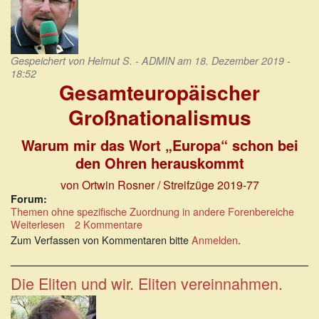
Gespeichert von
Helmut S. - ADMIN
am 18. Dezember 2019 -
18:52
Gesamteuropäischer
Großnationalismus
Warum mir das Wort „Europa“ schon bei
den Ohren herauskommt
von Ortwin Rosner / Streifzüge 2019-77
Forum:
Themen ohne spezifische Zuordnung in andere Forenbereiche
Weiterlesen
über
2 Kommentare
Warum
Zum Verfassen von Kommentaren bitte
Anmelden
.
mir
das
Wort
Die Eliten und wir. Eliten vereinnahmen.
„Europa“
schon
bei