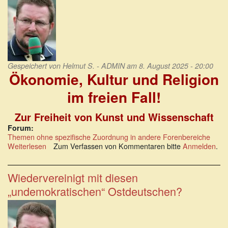
Gespeichert von
Helmut S. - ADMIN
am 8. August 2025 - 20:00
Ökonomie, Kultur und Religion
im freien Fall!
Zur Freiheit von Kunst und Wissenschaft
Forum:
Themen ohne spezifische Zuordnung in andere Forenbereiche
Weiterlesen
über
Zum Verfassen von Kommentaren bitte
Anmelden
.
Ökonomie,
Kultur
und
Wiedervereinigt mit diesen
Religion
„undemokratischen“ Ostdeutschen?
im
freien
Fall!