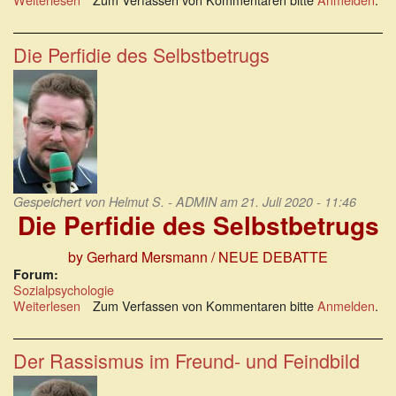
Étienne
de
La
Die Perfidie des Selbstbetrugs
Boétie:
des
Menschen
freiwillige
Knechtschaft
Gespeichert von
Helmut S. - ADMIN
am 21. Juli 2020 - 11:46
Die Perfidie des Selbstbetrugs
by Gerhard Mersmann / NEUE DEBATTE
Forum:
Sozialpsychologie
Weiterlesen
über
Zum Verfassen von Kommentaren bitte
Anmelden
.
Die
Perfidie
des
Der Rassismus im Freund- und Feindbild
Selbstbetrugs