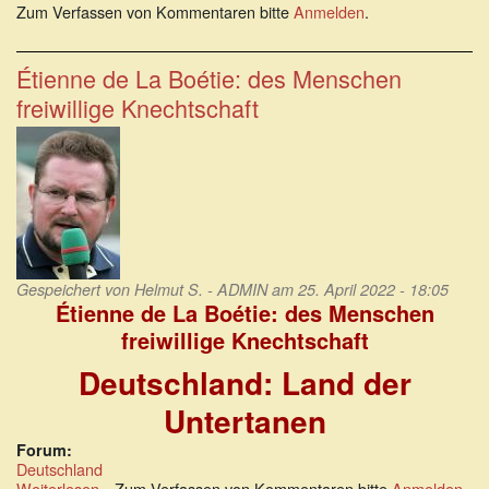
Besinnung,
Zum Verfassen von Kommentaren bitte
Anmelden
.
Selbstreflexion
und
Aufklärung
Étienne de La Boétie: des Menschen
wären
freiwillige Knechtschaft
dringend
geboten
Gespeichert von
Helmut S. - ADMIN
am 25. April 2022 - 18:05
Étienne de La Boétie: des Menschen
freiwillige Knechtschaft
Deutschland: Land der
Untertanen
Forum:
Deutschland
Weiterlesen
über
Zum Verfassen von Kommentaren bitte
Anmelden
.