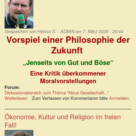
Gespeichert von
Helmut S. - ADMIN
am 7. März 2026 - 20:44
Vorspiel einer Philosophie der
Zukunft
„Jenseits von Gut und Böse“
Eine Kritik überkommener
Moralvorstellungen
Forum:
Diskussionsbereich zum Thema "Neue Gesellschaft..."
Weiterlesen
über
Zum Verfassen von Kommentaren bitte
Anmelden
.
Vorspiel
einer
Philosophie
Ökonomie, Kultur und Religion im freien
der
Fall!
Zukunft