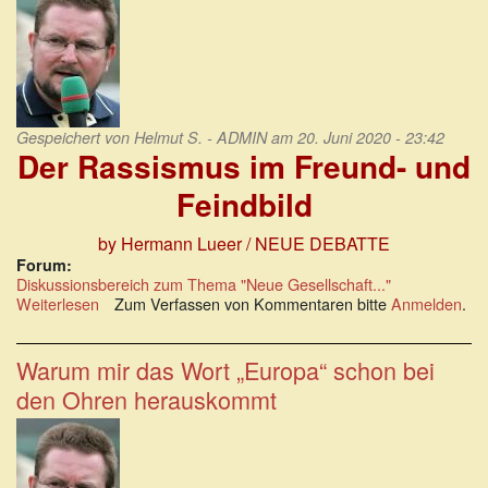
Gespeichert von
Helmut S. - ADMIN
am 20. Juni 2020 - 23:42
Der Rassismus im Freund- und
Feindbild
by Hermann Lueer / NEUE DEBATTE
Forum:
Diskussionsbereich zum Thema "Neue Gesellschaft..."
Weiterlesen
über
Zum Verfassen von Kommentaren bitte
Anmelden
.
Der
Rassismus
im
Warum mir das Wort „Europa“ schon bei
Freund-
den Ohren herauskommt
und
Feindbild