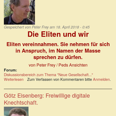
den
Ohren
herauskommt
Gespeichert von
Peter Frey
am 18. April 2018 - 0:45
Die Eliten und wir
Eliten vereinnahmen. Sie nehmen für sich
in Anspruch, im Namen der Masse
sprechen zu dürfen.
von Peter Frey / Peds Ansichten
Forum:
Diskussionsbereich zum Thema "Neue Gesellschaft..."
Weiterlesen
über
Zum Verfassen von Kommentaren bitte
Anmelden
.
Die
Eliten
und
Götz Eisenberg: Freiwillige digitale
wir.
Knechtschaft.
Eliten
vereinnahmen.