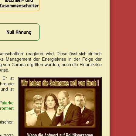
nschaftlern reagieren wird. Diese lässt sich einfach
ks Management der Energiekrise in der Folge der
 von Corona ergriffen wurden, noch die Finanzkrise
rise.
 Er ist
hrende
und ist
"
starke
ontiert
utschen
on 2022