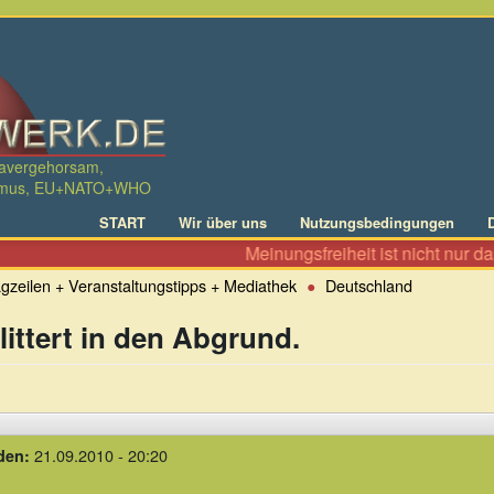
davergehorsam,
ralismus, EU+NATO+WHO
START
Wir über uns
Nutzungsbedingungen
Meinungsfreiheit ist nicht nur das Recht, zu Allem seinen Senf
gzeilen + Veranstaltungstipps + Mediathek
Deutschland
littert in den Abgrund.
21.09.2010 - 20:20
den: