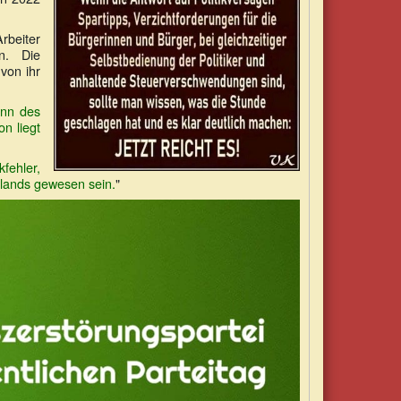
rbeiter
n. Die
von ihr
inn des
n liegt
kfehler,
hlands gewesen sein.
"