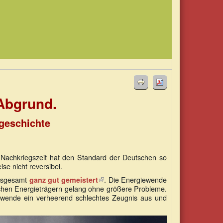
 Abgrund.
sgeschichte
Nachkriegszeit hat den Standard der Deutschen so
e nicht reversibel.
insgesamt
(Link
. Die Energiewende
ganz gut gemeistert
ischen Energieträgern gelang ohne größere Probleme.
ist
ewende ein verheerend schlechtes Zeugnis aus und
extern)