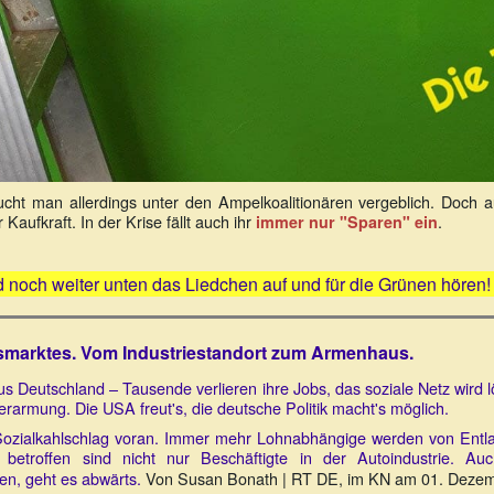
ucht man allerdings unter den Ampelkoalitionären vergeblich. Doch a
Kaufkraft. In der Krise fällt auch ihr
.
immer nur "Sparen" ein
nd noch weiter unten das Liedchen auf und für die Grünen hören
tsmarktes. Vom Industriestandort zum Armenhaus.
 aus Deutschland – Tausende verlieren ihre Jobs, das soziale Netz wir
armung. Die USA freut's, die deutsche Politik macht's möglich.
nd Sozialkahlschlag voran. Immer mehr Lohnabhängige werden von Entlas
etroffen sind nicht nur Beschäftigte in der Autoindustrie. Au
len, geht es abwärts.
Von Susan Bonath | RT DE, im KN am 01. Deze