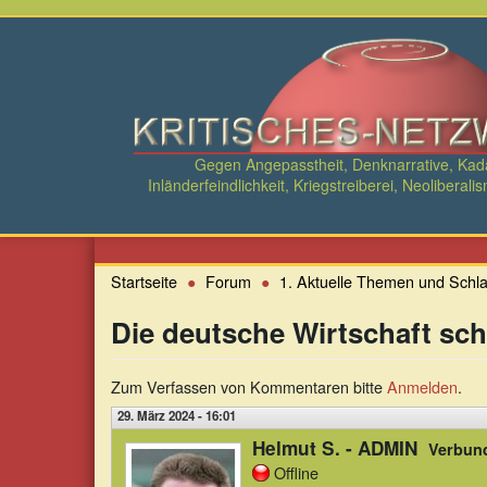
Direkt
zum
Inhalt
Gegen Angepasstheit, Denknarrative, Ka
Inländerfeindlichkeit, Kriegstreiberei, Neolibe
Startseite
Forum
1. Aktuelle Themen und Schla
Die deutsche Wirtschaft sch
Zum Verfassen von Kommentaren bitte
Anmelden
.
29. März 2024 - 16:01
Helmut S. - ADMIN
Verbun
Offline