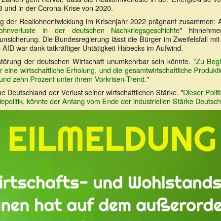
08 und in der Corona-Krise von 2020.
ng der Reallohnentwicklung im Krisenjahr 2022 prägnant zusammen: A
ohnverluste in der deutschen Nachkriegsgeschichte
" hinnehme
nsicherung. Die Bundesregierung lässt die Bürger im Zweifelsfall mit 
 AfD war dank tatkräftiger Untätigkeit Habecks im Aufwind.
störung der deutschen Wirtschaft unumkehrbar sein könnte. "
Zu Beg
eine wirtschaftliche Erholung, und die gesamtwirtschaftliche Produktio
rund zehn Prozent unter ihrem Vorkrisen-Trend.
"
e Deutschland der Verlust seiner wirtschaftlichen Stärke. "
Dieser Politi
politik, könnte der Anfang vom Ende der industriellen Stärke Deutsc