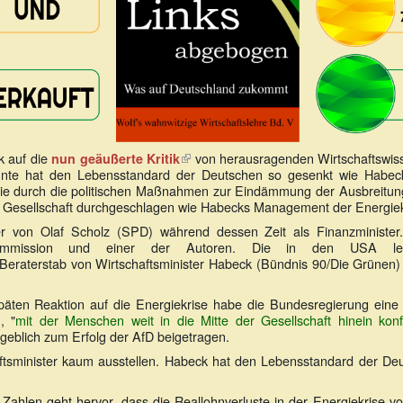
k auf die
(Link
von herausragenden Wirtschaftswisse
nun geäußerte Kritik
hnte hat den Lebensstandard der Deutschen so gesenkt wie Habec
ist
die durch die politischen Maßnahmen zur Eindämmung der Ausbreitung
extern)
he Gesellschaft durchgeschlagen wie Habecks Management der Energiek
r von Olaf Scholz (SPD) während dessen Zeit als Finanzminister.
ohnkommission und einer der Autoren. Die in den USA le
 Beraterstab von Wirtschaftsminister Habeck (Bündnis 90/Die Grünen) 
späten Reaktion auf die Energiekrise habe die Bundesregierung eine 
, "
mit der Menschen weit in die Mitte der Gesellschaft hinein konfr
geblich zum Erfolg der AfD beigetragen.
aftsminister kaum ausstellen. Habeck hat den Lebensstandard der De
 Zahlen geht hervor, dass die Reallohnverluste in der Energiekrise v