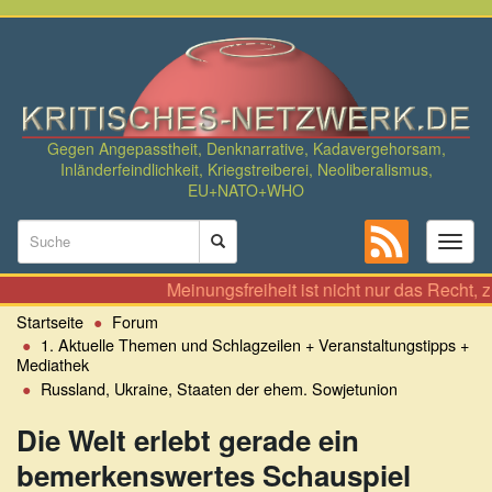
Direkt
zum
Inhalt
Gegen Angepasstheit, Denknarrative, Kadavergehorsam,
Inländerfeindlichkeit, Kriegstreiberei, Neoliberalismus,
EU+NATO+WHO
Suchformular
Toggl
naviga
Suche
Meinungsfreiheit ist nicht nur das Recht, zu All
Startseite
Forum
1. Aktuelle Themen und Schlagzeilen + Veranstaltungstipps +
Mediathek
Russland, Ukraine, Staaten der ehem. Sowjetunion
Die Welt erlebt gerade ein
bemerkenswertes Schauspiel