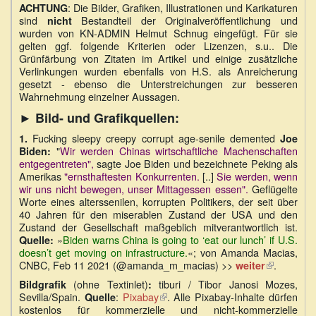
: Die Bilder, Grafiken, Illustrationen und Karikaturen
ACHTUNG
sind
Bestandteil der Originalveröffentlichung und
nicht
wurden von KN-ADMIN Helmut Schnug eingefügt. Für sie
gelten ggf. folgende Kriterien oder Lizenzen, s.u.. Die
Grünfärbung von Zitaten im Artikel und einige zusätzliche
Verlinkungen wurden ebenfalls von H.S. als Anreicherung
gesetzt - ebenso die Unterstreichungen zur besseren
Wahrnehmung einzelner Aussagen.
►
Bild- und Grafikquellen:
Fucking sleepy creepy corrupt age-senile demented
1.
Joe
"
Wir werden Chinas wirtschaftliche Machenschaften
Biden:
entgegentreten",
sagte Joe Biden und bezeichnete Peking als
Amerikas
"ernsthaftesten Konkurrenten.
[..]
Sie werden, wenn
wir uns nicht bewegen, unser Mittagessen essen".
Geflügelte
Worte eines alterssenilen, korrupten Politikers, der seit über
40 Jahren für den miserablen Zustand der USA und den
Zustand der Gesellschaft maßgeblich mitverantwortlich ist.
»
Biden warns China is going to ‘eat our lunch’ if U.S.
Quelle:
doesn’t get moving on infrastructure.
«; von Amanda Macias,
CNBC, Feb 11 2021 (@amanda_m_macias) >>
.
weiter
(Link
ist
(ohne Textinlet)
tiburi / Tibor Janosi Mozes,
Bildgrafik
:
extern)
Sevilla/Spain.
:
Pixabay
(Link
. Alle Pixabay-Inhalte dürfen
Quelle
kostenlos für kommerzielle und nicht-kommerzielle
ist