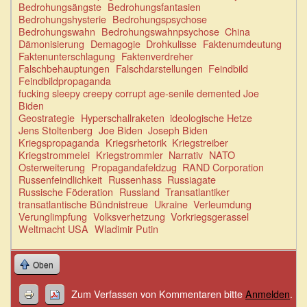
Bedrohungsängste
Bedrohungsfantasien
Bedrohungshysterie
Bedrohungspsychose
Bedrohungswahn
Bedrohungswahnpsychose
China
Dämonisierung
Demagogie
Drohkulisse
Faktenumdeutung
Faktenunterschlagung
Faktenverdreher
Falschbehauptungen
Falschdarstellungen
Feindbild
Feindbildpropaganda
fucking sleepy creepy corrupt age-senile demented Joe
Biden
Geostrategie
Hyperschallraketen
ideologische Hetze
Jens Stoltenberg
Joe Biden
Joseph Biden
Kriegspropaganda
Kriegsrhetorik
Kriegstreiber
Kriegstrommelei
Kriegstrommler
Narrativ
NATO
Osterweiterung
Propagandafeldzug
RAND Corporation
Russenfeindlichkeit
Russenhass
Russiagate
Russische Föderation
Russland
Transatlantiker
transatlantische Bündnistreue
Ukraine
Verleumdung
Verunglimpfung
Volksverhetzung
Vorkriegsgerassel
Weltmacht USA
Wladimir Putin
Oben
Zum Verfassen von Kommentaren bitte
Anmelden
.