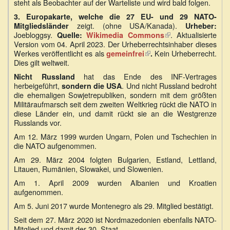
steht als Beobachter auf der Warteliste und wird bald folgen.
3. Europakarte, welche die 27 EU- und 29 NATO-
zeigt. (ohne USA/Kanada).
Mitgliedsländer
Urheber:
Joebloggsy.
(Link
. Aktualisierte
Quelle:
Wikimedia Commons
Version vom 04. April 2023. Der Urheberrechtsinhaber dieses
ist
Werkes veröffentlicht es als
Kein Urheberrecht.
extern)
gemeinfrei
(Link
.
Dies gilt weltweit.
ist
extern)
hat das Ende des INF-Vertrages
Nicht
Russland
herbeigeführt,
. Und nicht Russland bedroht
sondern
die USA
die ehemaligen Sowjetrepubliken, sondern mit dem größten
Militäraufmarsch seit dem zweiten Weltkrieg rückt die NATO in
diese Länder ein, und damit rückt sie an die Westgrenze
Russlands vor.
Am 12. März 1999 wurden Ungarn, Polen und Tschechien in
die NATO aufgenommen.
Am 29. März 2004 folgten Bulgarien, Estland, Lettland,
Litauen, Rumänien, Slowakei, und Slowenien.
Am 1. April 2009 wurden Albanien und Kroatien
aufgenommen.
Am 5. Juni 2017 wurde Montenegro als 29. Mitglied bestätigt.
Seit dem 27. März 2020 ist Nordmazedonien ebenfalls NATO-
Mitglied und damit der 30. Staat.