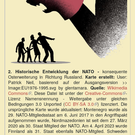
konsequente
2. Historische Entwicklung der NATO -
Osterweiterung in Richtung Russland.
User:
Karte erstellt:
Patrick Neil, basierend auf der Ausgangsversion >>
Image:EU1976-1995.svg by glentamara.
Wikimedia
Quelle:
Commons
(Link
. Diese Datei ist unter der
Creative-Commons
(Link
-
Lizenz Namensnennung - Weitergabe unter gleichen
ist
ist
Bedingungen 3.0 Unported (
extern)
CC BY-SA 3.0
(Link
) lizenziert. Die
extern
ursprüngliche Karte wurde aktualisiert: Montenegro wurde als
ist
29. NATO-Mitgliedsstaat am 6. Juni 2017 in den Angriffspakt
extern)
aufgenommen wurde, Nordmazedonien ist seit dem 27. März
2020 als 30. Staat Mitglied der NATO. Am 4. April 2023 wurde
Finnland als 31. Staat ebenfalls NATO-Mitglied. Schweden