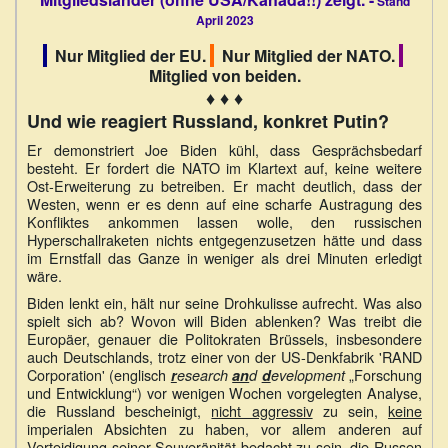
Stand
April 2023
Nur Mitglied der EU.
Nur Mitglied der NATO.
Mitglied von beiden.
♦ ♦ ♦
Und wie reagiert Russland, konkret Putin?
Er demonstriert Joe Biden kühl, dass Gesprächsbedarf
besteht. Er fordert die NATO im Klartext auf, keine weitere
Ost-Erweiterung zu betreiben. Er macht deutlich, dass der
Westen, wenn er es denn auf eine scharfe Austragung des
Konfliktes ankommen lassen wolle, den russischen
Hyperschallraketen nichts entgegenzusetzen hätte und dass
im Ernstfall das Ganze in weniger als drei Minuten erledigt
wäre.
Biden lenkt ein, hält nur seine Drohkulisse aufrecht. Was also
spielt sich ab? Wovon will Biden ablenken? Was treibt die
Europäer, genauer die Politokraten Brüssels, insbesondere
auch Deutschlands, trotz einer von der US-Denkfabrik 'RAND
Corporation' (englisch
„Forschung
r
esearch
an
d
d
evelopment
und Entwicklung“) vor wenigen Wochen vorgelegten Analyse,
die Russland bescheinigt,
nicht aggressiv
zu sein,
keine
imperialen Absichten zu haben, vor allem anderen auf
Verteidigung seiner Souveränität bedacht zu sein, die Russen