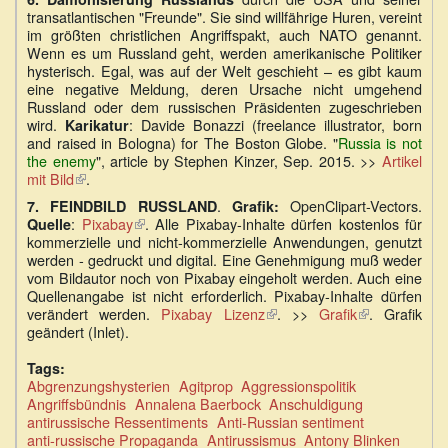
extern)
transatlantischen "Freunde". Sie sind willfährige Huren, vereint
im größten christlichen Angriffspakt, auch NATO genannt.
Wenn es um Russland geht, werden amerikanische Politiker
hysterisch. Egal, was auf der Welt geschieht – es gibt kaum
eine negative Meldung, deren Ursache nicht umgehend
Russland oder dem russischen Präsidenten zugeschrieben
wird.
: Davide Bonazzi (freelance illustrator, born
Karikatur
and raised in Bologna) for The Boston Globe. "
Russia is not
the enemy
", article by Stephen Kinzer, Sep. 2015. >>
Artikel
mit Bild
(Link
.
ist
.
OpenClipart-Vectors.
7.
FEINDBILD RUSSLAND
G
rafik:
extern)
:
Pixabay
(Link
. Alle Pixabay-Inhalte dürfen kostenlos für
Quelle
kommerzielle und nicht-kommerzielle Anwendungen, genutzt
ist
werden - gedruckt und digital. Eine Genehmigung muß weder
extern)
vom Bildautor noch von Pixabay eingeholt werden. Auch eine
Quellenangabe ist nicht erforderlich. Pixabay-Inhalte dürfen
verändert werden.
Pixabay Lizenz
(Link
. >>
Grafik
(Link
. Grafik
geändert (Inlet).
ist
ist
extern)
extern)
Tags:
Abgrenzungshysterien
Agitprop
Aggressionspolitik
Angriffsbündnis
Annalena Baerbock
Anschuldigung
antirussische Ressentiments
Anti-Russian sentiment
anti-russische Propaganda
Antirussismus
Antony Blinken