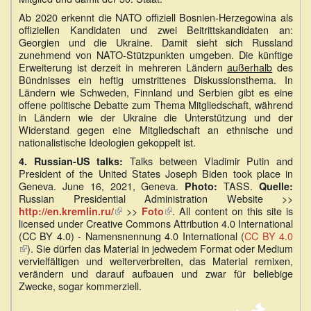
Ab 2020 erkennt die NATO offiziell Bosnien-Herzegowina als
offiziellen Kandidaten und zwei Beitrittskandidaten an:
Georgien und die Ukraine. Damit sieht sich Russland
zunehmend von NATO-Stützpunkten umgeben. Die künftige
Erweiterung ist derzeit in mehreren Ländern
außerhalb
des
Bündnisses ein heftig umstrittenes Diskussionsthema. In
Ländern wie Schweden, Finnland und Serbien gibt es eine
offene politische Debatte zum Thema Mitgliedschaft, während
in Ländern wie der Ukraine die Unterstützung und der
Widerstand gegen eine Mitgliedschaft an ethnische und
nationalistische Ideologien gekoppelt ist.
Talks between Vladimir Putin and
4. Russian-US talks:
President of the United States Joseph Biden took place in
Geneva. June 16, 2021, Geneva.
TASS.
Photo:
Quelle:
Russian Presidential Administration Website >>
(Link
>>
(Link
. All content on this site is
http://en.kremlin.ru/
Foto
licensed under Creative Commons Attribution 4.0 International
ist
ist
(CC BY 4.0) - Namensnennung 4.0 International (
extern)
extern)
CC BY 4.0
(Link
). Sie dürfen das Material in jedwedem Format oder Medium
ist
vervielfältigen und weiterverbreiten, das Material remixen,
extern)
verändern und darauf aufbauen und zwar für beliebige
Zwecke, sogar kommerziell.