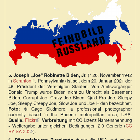
(* 20. November 1942
5.
Joseph „Joe“ Robinette Biden, Jr.
in
Scranton
(Link
, Pennsylvania) ist seit dem 20. Januar 2021 der
46. Präsident der Vereinigten Staaten. Von Amtsvorgänger
ist
Donald Trump wurde Biden nicht zu Unrecht als Basement
extern)
Biden, Corrupt Joe, Crazy Joe Biden, Quid Pro Joe, Sleepy
Joe, Sleepy Creepy Joe, Slow Joe und Joe Hiden bezeichnet.
Gage Skidmore, a professional photographer
Foto:
©
currently based in the Phoenix metropolitan area, USA.
Flickr
(Link
.
mit CC-Lizenz Namensnennung
Quelle:
Verbreitung
- Weitergabe unter gleichen Bedingungen 2.0 Generic (
ist
CC
BY-SA 2.0
(Link
).
extern)
ist
durch die USA und seiner
6.
Dämonisierung Russlands