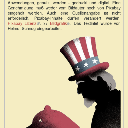
Anwendungen, genutzt werden - gedruckt und digital. Eine
extern)
Genehmigung muß weder vom Bildautor noch von Pixabay
eingeholt werden. Auch eine Quellenangabe ist nicht
erforderlich. Pixabay-Inhalte dürfen verändert werden.
Pixabay Lizenz
(Link
. >>
Bildgrafik
(Link
. Das Textinlet wurde von
Helmut Schnug eingearbeitet.
ist
ist
extern)
extern)