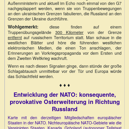
Außenministerin und aktuell im Echo noch einmal von den G7
nachgeplappert werden, wenn sie von Truppenbewegungen
an den ukrainischen Grenzen fabulieren, die Russland an den
Grenzen der Ukraine durchführe.
Wohlgemerkt:
diese finden auf einem
Truppenübungsgelände
300 Kilometer
von der Grenze
entfernt
auf russischem Territorium statt. Man schaue in die
westlichen Blätter und höre die führenden westlichen
elektronischen Medien, die einen Ton anschlagen, der
Erinnerungen an Vorkriegspropaganda vor dem Ersten und
dem Zweiten Weltkrieg wachruft.
Wenn es nach diesen Signalen ginge, dann stünde der große
Schlagabtausch unmittelbar vor der Tür und Europa würde
das Schlachtfeld werden.
♦ ♦ ♦
Entwicklung der NATO: konsequente,
provokative Osterweiterung in Richtung
Russland
Karte mit den derzeitigen Mitgliedschaften europäischer
Staaten in der NATO. Nichteuropäische NATO-Gebiete wie die
Vereinigten Staaten, Kanada, Grönland (autonomer Teilstaat