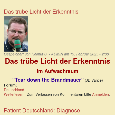
Der
„Volksverpetzer“
als
Das trübe Licht der Erkenntnis
Volksverhetzer
–
und
Volksverdummer
Gespeichert von
Helmut S. - ADMIN
am 19. Februar 2025 - 2:33
Das trübe Licht der Erkenntnis
Im Aufwachraum
“Tear down the Brandmauer”
(JD Vance)
Forum:
Deutschland
Weiterlesen
über
Zum Verfassen von Kommentaren bitte
Anmelden
.
Das
trübe
Licht
Patient Deutschland: Diagnose
der