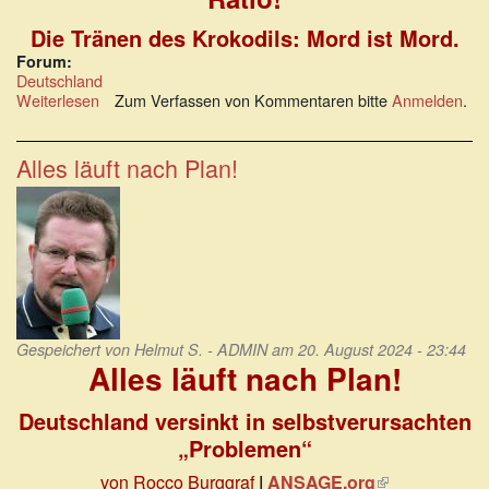
Die Tränen des Krokodils: Mord ist Mord.
Forum:
Deutschland
Weiterlesen
über
Zum Verfassen von Kommentaren bitte
Anmelden
.
Weint
nicht
bei
Alles läuft nach Plan!
einem
Messermord
Gespeichert von
Helmut S. - ADMIN
am 20. August 2024 - 23:44
Alles läuft nach Plan!
Deutschland versinkt in selbstverursachten
„Problemen“
von Rocco Burggraf
|
ANSAGE.org
(Link