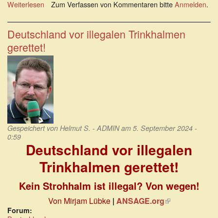
Weiterlesen
über
Zum Verfassen von Kommentaren bitte
Anmelden
.
Die
wahre
Dimension
Deutschland vor illegalen Trinkhalmen
der
gerettet!
Messergewalt
Gespeichert von
Helmut S. - ADMIN
am 5. September 2024 -
0:59
Deutschland vor illegalen
Trinkhalmen gerettet!
Kein Strohhalm ist illegal? Von wegen!
Von Mirjam Lübke
|
ANSAGE.org
(Link
ist
Forum: