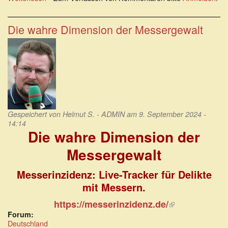
Deutschland
wird
immer
Die wahre Dimension der Messergewalt
“messer”
Gespeichert von
Helmut S. - ADMIN
am 9. September 2024 -
14:14
Die wahre Dimension der
Messergewalt
Messerinzidenz: Live-Tracker für Delikte
mit Messern.
(Link
https://messerinzidenz.de/
ist
Forum:
extern)
Deutschland