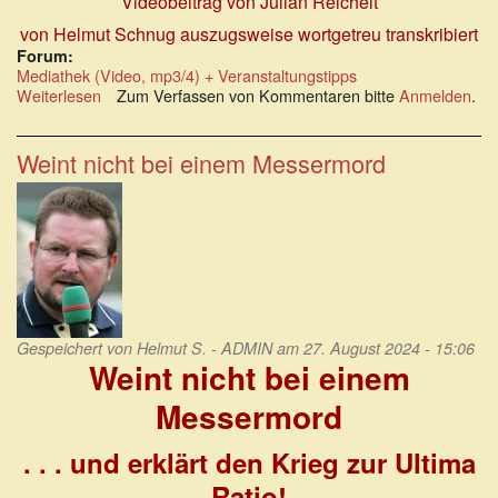
Videobeitrag von Julian Reichelt
von Helmut Schnug auszugsweise wortgetreu transkribiert
Forum:
Mediathek (Video, mp3/4) + Veranstaltungstipps
Weiterlesen
über
Zum Verfassen von Kommentaren bitte
Anmelden
.
Das
schöne
Wort
Weint nicht bei einem Messermord
„Vielfalt“
entpuppt
sich
als
Monstrum.
Gespeichert von
Helmut S. - ADMIN
am 27. August 2024 - 15:06
Weint nicht bei einem
Messermord
. . . und erklärt den Krieg zur Ultima
Ratio!