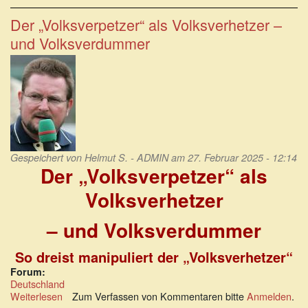
Bundesamt
für
Der „Volksverpetzer“ als Volksverhetzer –
Messer
und Volksverdummer
und
Folgeschäden
(BAMF
II)
Gespeichert von
Helmut S. - ADMIN
am 27. Februar 2025 - 12:14
Der „Volksverpetzer“ als
Volksverhetzer
– und Volksverdummer
So dreist manipuliert der „Volksverhetzer“
Forum:
Deutschland
Weiterlesen
über
Zum Verfassen von Kommentaren bitte
Anmelden
.