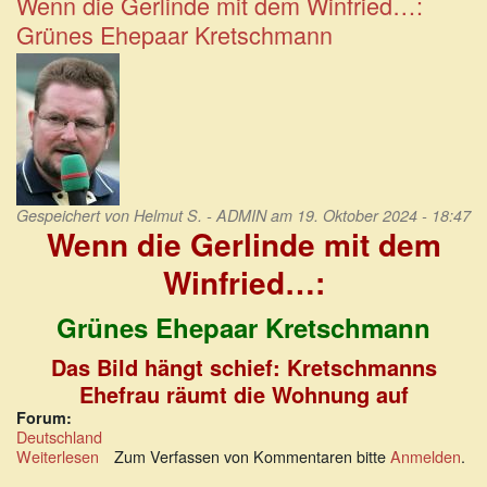
Wenn die Gerlinde mit dem Winfried…:
Migrationsirritationen
Grünes Ehepaar Kretschmann
Gespeichert von
Helmut S. - ADMIN
am 19. Oktober 2024 - 18:47
Wenn die Gerlinde mit dem
Winfried…:
Grünes Ehepaar Kretschmann
Das Bild hängt schief: Kretschmanns
Ehefrau räumt die Wohnung auf
Forum:
Deutschland
Weiterlesen
über
Zum Verfassen von Kommentaren bitte
Anmelden
.
Wenn