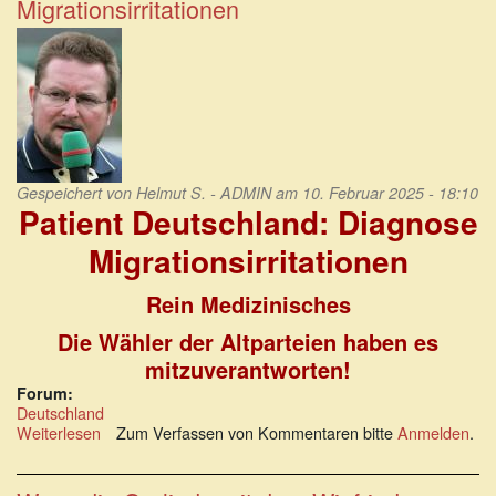
Migrationsirritationen
Erkenntnis
Gespeichert von
Helmut S. - ADMIN
am 10. Februar 2025 - 18:10
Patient Deutschland: Diagnose
Migrationsirritationen
Rein Medizinisches
Die Wähler der Altparteien haben es
mitzuverantworten!
Forum:
Deutschland
Weiterlesen
über
Zum Verfassen von Kommentaren bitte
Anmelden
.
Patient
Deutschland:
Diagnose