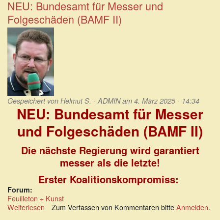
Namen!
NEU: Bundesamt für Messer und
In
Folgeschäden (BAMF II)
Gedenken
an
Ann-
Marie
Kyrath
Gespeichert von
Helmut S. - ADMIN
am 4. März 2025 - 14:34
NEU: Bundesamt für Messer
und Folgeschäden (BAMF II)
Die nächste Regierung wird garantiert
messer als die letzte!
Erster Koalitionskompromiss:
Forum:
Feuilleton + Kunst
Weiterlesen
über
Zum Verfassen von Kommentaren bitte
Anmelden
.
NEU: