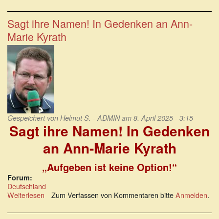
Alles
in
Butter
Sagt ihre Namen! In Gedenken an Ann-
im
Marie Kyrath
besten
Deutschland
aller
Zeiten
Gespeichert von
Helmut S. - ADMIN
am 8. April 2025 - 3:15
Sagt ihre Namen! In Gedenken
an Ann-Marie Kyrath
„Aufgeben ist keine Option!“
Forum:
Deutschland
Weiterlesen
über
Zum Verfassen von Kommentaren bitte
Anmelden
.
Sagt
ihre