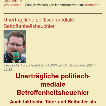
Deutschland
extern)
Weiterlesen
über
Zum Verfassen von Kommentaren bitte
Anmelden
.
Deutschland
vor
illegalen
Unerträgliche politisch-mediale
Trinkhalmen
Betroffenheitsheuchler
gerettet!
Gespeichert von
Helmut S. - ADMIN
am 2. September 2024 -
12:33
Unerträgliche politisch-
mediale
Betroffenheitsheuchler
Auch faktische Täter und Beihelfer als