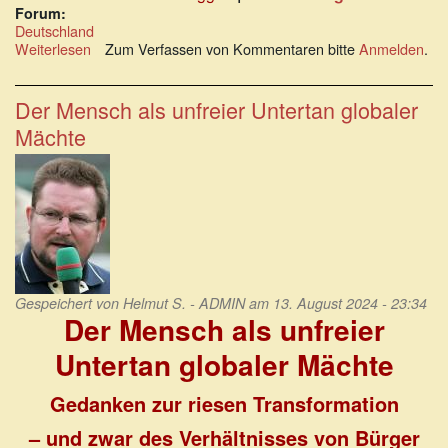
ist
Forum:
Deutschland
extern)
Weiterlesen
über
Zum Verfassen von Kommentaren bitte
Anmelden
.
Alles
läuft
nach
Der Mensch als unfreier Untertan globaler
Plan!
Mächte
Gespeichert von
Helmut S. - ADMIN
am 13. August 2024 - 23:34
Der Mensch als unfreier
Untertan globaler Mächte
Gedanken zur riesen Transformation
– und zwar
des Verhältnisses von Bürger