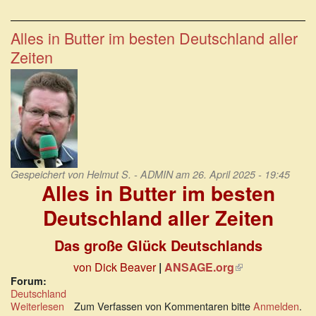
Unweigerlicher
Abschied
von
Alles in Butter im besten Deutschland aller
dem
Zeiten
Land,
das
einstmals
Heimat
war.
Gespeichert von
Helmut S. - ADMIN
am 26. April 2025 - 19:45
Alles in Butter im besten
Deutschland aller Zeiten
Das große Glück Deutschlands
von Dick Beaver
|
ANSAGE.org
(Link
ist
Forum:
Deutschland
extern)
Weiterlesen
über
Zum Verfassen von Kommentaren bitte
Anmelden
.