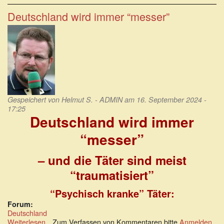
die
Gerlinde
Deutschland wird immer “messer”
mit
dem
Winfried…:
Grünes
Ehepaar
Kretschmann
Gespeichert von
Helmut S. - ADMIN
am 16. September 2024 -
17:25
Deutschland wird immer
“messer”
– und die Täter sind meist
“traumatisiert”
“Psychisch kranke” Täter:
Forum:
Deutschland
Weiterlesen
über
Zum Verfassen von Kommentaren bitte
Anmelden
.