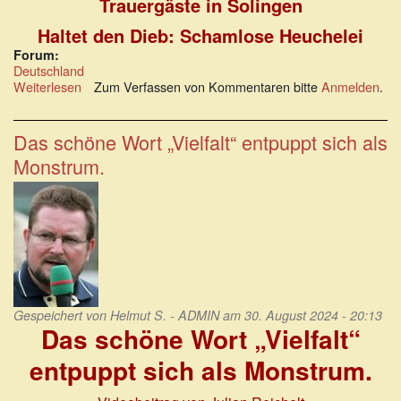
Trauergäste in Solingen
Haltet den Dieb: Schamlose Heuchelei
Forum:
Deutschland
Weiterlesen
über
Zum Verfassen von Kommentaren bitte
Anmelden
.
Unerträgliche
politisch-
mediale
Das schöne Wort „Vielfalt“ entpuppt sich als
Betroffenheitsheuchler
Monstrum.
Gespeichert von
Helmut S. - ADMIN
am 30. August 2024 - 20:13
Das schöne Wort „Vielfalt“
entpuppt sich als Monstrum.