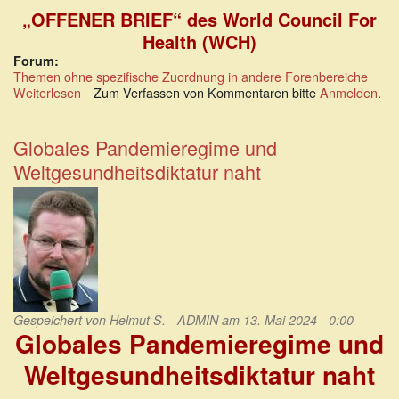
„OFFENER BRIEF“ des World Council For
Health (WCH)
Forum:
Themen ohne spezifische Zuordnung in andere Forenbereiche
Weiterlesen
über
Zum Verfassen von Kommentaren bitte
Anmelden
.
Rechtsanwalt
Philipp
Kruse:
Globales Pandemieregime und
Abmahnung
Weltgesundheitsdiktatur naht
an
Tedros
Gespeichert von
Helmut S. - ADMIN
am 13. Mai 2024 - 0:00
Globales Pandemieregime und
Weltgesundheitsdiktatur naht