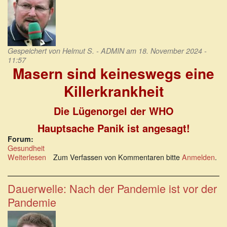
Gespeichert von
Helmut S. - ADMIN
am 18. November 2024 -
11:57
Masern sind keineswegs eine
Killerkrankheit
Die Lügenorgel der WHO
Hauptsache Panik ist angesagt!
Forum:
Gesundheit
Weiterlesen
über
Zum Verfassen von Kommentaren bitte
Anmelden
.
Masern
sind
keineswegs
Dauerwelle: Nach der Pandemie ist vor der
eine
Pandemie
Killerkrankheit