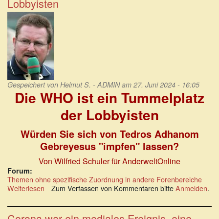
Lobbyisten
unsere
Freiheit!
Gespeichert von
Helmut S. - ADMIN
am 27. Juni 2024 - 16:05
Die WHO ist ein Tummelplatz
der Lobbyisten
Würden Sie sich von Tedros Adhanom
Gebreyesus "impfen" lassen?
Von Wilfried Schuler für AnderweltOnline
Forum:
Themen ohne spezifische Zuordnung in andere Forenbereiche
Weiterlesen
über
Zum Verfassen von Kommentaren bitte
Anmelden
.
Die
WHO
ist
Corona war ein mediales Ereignis, eine