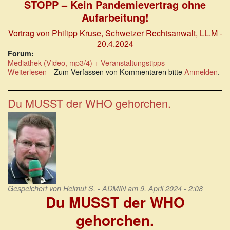
STOPP – Kein Pandemievertrag ohne
Aufarbeitung!
Vortrag von Philipp Kruse, Schweizer Rechtsanwalt, LL.M -
20.4.2024
Forum:
Mediathek (Video, mp3/4) + Veranstaltungstipps
Weiterlesen
über
Zum Verfassen von Kommentaren bitte
Anmelden
.
WHO-
Symposium
Zürich-
Du MUSST der WHO gehorchen.
Altstetten
Gespeichert von
Helmut S. - ADMIN
am 9. April 2024 - 2:08
Du MUSST der WHO
gehorchen.