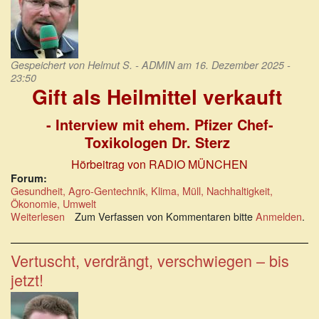
Gespeichert von
Helmut S. - ADMIN
am 16. Dezember 2025 -
23:50
Gift als Heilmittel verkauft
- Interview mit ehem. Pfizer Chef-
Toxikologen Dr. Sterz
Hörbeitrag von RADIO MÜNCHEN
Forum:
Gesundheit, Agro-Gentechnik, Klima, Müll, Nachhaltigkeit,
Ökonomie, Umwelt
Weiterlesen
über
Zum Verfassen von Kommentaren bitte
Anmelden
.
Gift
wurde
als
Vertuscht, verdrängt, verschwiegen – bis
Heilmittel
jetzt!
verkauft