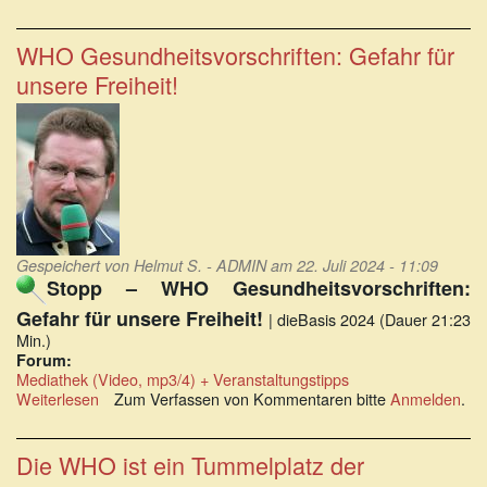
WHO
missachtet
demokratische
WHO Gesundheitsvorschriften: Gefahr für
Mindeststandards!
unsere Freiheit!
Gespeichert von
Helmut S. - ADMIN
am 22. Juli 2024 - 11:09
Stopp – WHO Gesundheitsvorschriften:
Gefahr für unsere Freiheit!
| dieBasis 2024 (Dauer 21:23
Min.)
Forum:
Mediathek (Video, mp3/4) + Veranstaltungstipps
Weiterlesen
über
Zum Verfassen von Kommentaren bitte
Anmelden
.
WHO
Gesundheitsvorschriften:
Gefahr
Die WHO ist ein Tummelplatz der
für