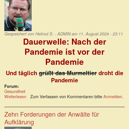
Gespeichert von
Helmut S. - ADMIN
am 11. August 2024 - 23:11
Dauerwelle: Nach der
Pandemie ist vor der
Pandemie
Und täglich
grüßt das Murmeltier
droht die
Pandemie
Forum:
Gesundheit
Weiterlesen
über
Zum Verfassen von Kommentaren bitte
Anmelden
.
Dauerwelle:
Nach
der
Zehn Forderungen der Anwälte für
Pandemie
Aufklärung
ist
vor