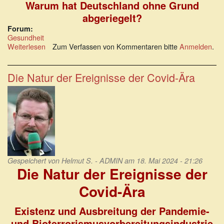
Warum hat Deutschland ohne Grund
abgeriegelt?
Forum:
Gesundheit
Weiterlesen
über
Zum Verfassen von Kommentaren bitte
Anmelden
.
Die
Protokolle
des
Die Natur der Ereignisse der Covid-Ära
sog.
COVID-
19-
„Krisenstabs“
des
RKI
Gespeichert von
Helmut S. - ADMIN
am 18. Mai 2024 - 21:26
Die Natur der Ereignisse der
Covid-Ära
Existenz und Ausbreitung der Pandemie-
und Bioterrorismusvorbereitungsindustrie