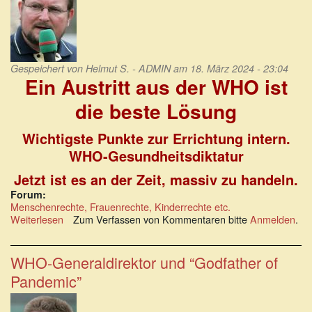
Gespeichert von
Helmut S. - ADMIN
am 18. März 2024 - 23:04
Ein Austritt aus der WHO ist
die beste Lösung
Wichtigste Punkte zur Errichtung intern.
WHO-Gesundheitsdiktatur
Jetzt ist es an der Zeit, massiv zu handeln.
Forum:
Menschenrechte, Frauenrechte, Kinderrechte etc.
Weiterlesen
über
Zum Verfassen von Kommentaren bitte
Anmelden
.
Ein
Austritt
aus
WHO-Generaldirektor und “Godfather of
der
Pandemic”
WHO
ist
die