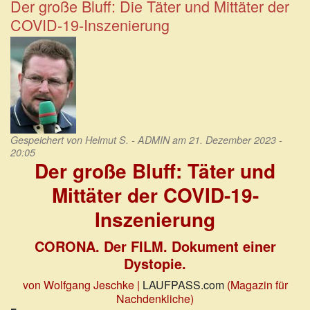
es
Der große Bluff: Die Täter und Mittäter der
nur
COVID-19-Inszenierung
kraft
Entscheidung
der
WHO.
Gespeichert von
Helmut S. - ADMIN
am 21. Dezember 2023 -
20:05
Der große Bluff: Täter und
Mittäter der COVID-19-
Inszenierung
CORONA. Der FILM. Dokument einer
Dystopie.
von Wolfgang Jeschke |
LAUFPASS.com
(Magazin für
Nachdenkliche)