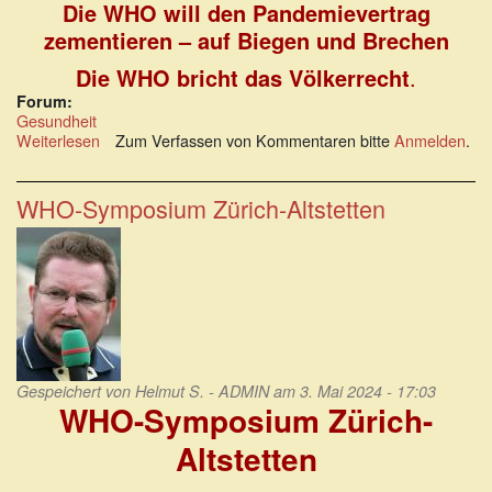
Die WHO will den Pandemievertrag
zementieren – auf Biegen und Brechen
Die WHO bricht das Völkerrecht
.
Forum:
Gesundheit
Weiterlesen
über
Zum Verfassen von Kommentaren bitte
Anmelden
.
Globales
Pandemieregime
und
WHO-Symposium Zürich-Altstetten
Weltgesundheitsdiktatur
naht
Gespeichert von
Helmut S. - ADMIN
am 3. Mai 2024 - 17:03
WHO-Symposium Zürich-
Altstetten