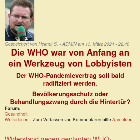
Gespeichert von
Helmut S. - ADMIN
am 13. März 2024 - 22:48
Die WHO war von Anfang an
ein Werkzeug von Lobbyisten
Der WHO-Pandemievertrag soll bald
radifiziert werden.
Bevölkerungsschutz oder
Behandlungszwang durch die Hintertür?
Forum:
Gesundheit
Weiterlesen
über
Zum Verfassen von Kommentaren bitte
Anmelden
.
Die
WHO
war
Widerstand gegen geplanten WHO-