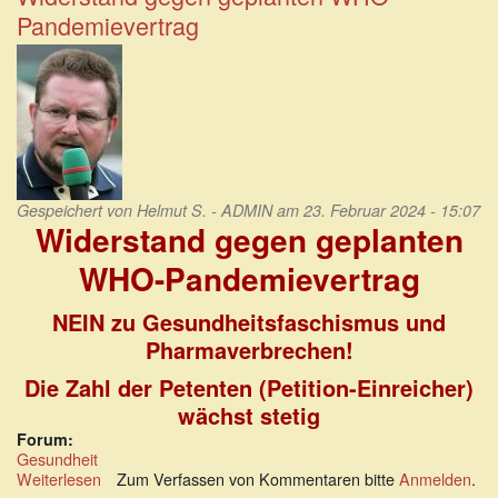
von
Pandemievertrag
Anfang
an
ein
Werkzeug
von
Lobbyisten
Gespeichert von
Helmut S. - ADMIN
am 23. Februar 2024 - 15:07
Widerstand gegen geplanten
WHO-Pandemievertrag
NEIN zu Gesundheitsfaschismus und
Pharmaverbrechen!
Die Zahl der Petenten (Petition-Einreicher)
wächst stetig
Forum:
Gesundheit
Weiterlesen
über
Zum Verfassen von Kommentaren bitte
Anmelden
.