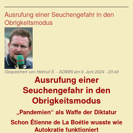
Corona
war
ein
Ausrufung einer Seuchengefahr in den
mediales
Obrigkeitsmodus
Ereignis,
eine
Chimäre
oder
eine
Illusion
Gespeichert von
Helmut S. - ADMIN
am 6. Juni 2024 - 23:40
Ausrufung einer
Seuchengefahr in den
Obrigkeitsmodus
„Pandemien“ als Waffe der Diktatur
Schon Étienne de La Boétie wusste wie
Autokratie funktioniert