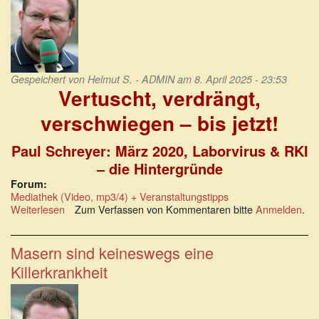
Gespeichert von
Helmut S. - ADMIN
am 8. April 2025 - 23:53
Vertuscht, verdrängt,
verschwiegen – bis jetzt!
Paul Schreyer: März 2020, Laborvirus & RKI
– die Hintergründe
Forum:
Mediathek (Video, mp3/4) + Veranstaltungstipps
Weiterlesen
über
Zum Verfassen von Kommentaren bitte
Anmelden
.
Vertuscht,
verdrängt,
verschwiegen
Masern sind keineswegs eine
–
Killerkrankheit
bis
jetzt!