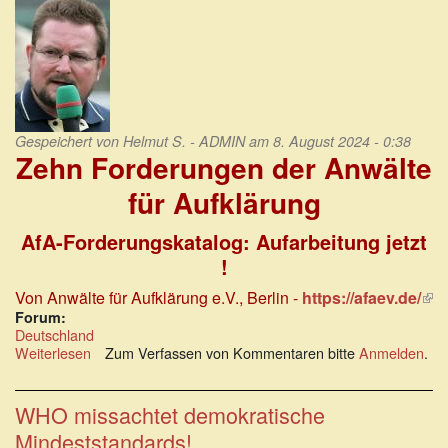
der
Pandemie
Gespeichert von
Helmut S. - ADMIN
am 8. August 2024 - 0:38
Zehn Forderungen der Anwälte
für Aufklärung
AfA-Forderungskatalog: Aufarbeitung jetzt
!
Von Anwälte für Aufklärung e.V., Berlin -
https://afaev.de/
(Li
ist
Forum:
Deutschland
ext
Weiterlesen
über
Zum Verfassen von Kommentaren bitte
Anmelden
.
Zehn
Forderungen
der
WHO missachtet demokratische
Anwälte
Mindeststandards!
für