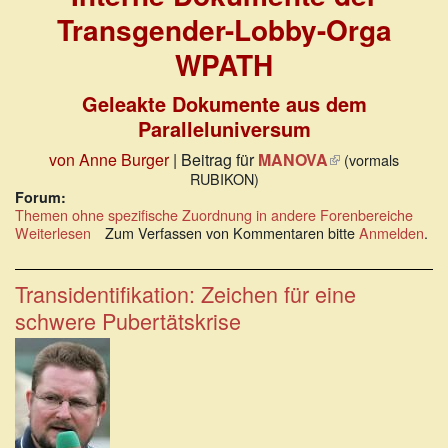
Transgender-Lobby-Orga
WPATH
Geleakte Dokumente aus dem
Paralleluniversum
von Anne Burger
| Beitrag für
MANOVA
(Link
(vormals
RUBIKON)
ist
Forum:
extern)
Themen ohne spezifische Zuordnung in andere Forenbereiche
Weiterlesen
über
Zum Verfassen von Kommentaren bitte
Anmelden
.
Interne
Dokumente
der
Transidentifikation: Zeichen für eine
Transgender-
schwere Pubertätskrise
Lobby-
Orga
WPATH