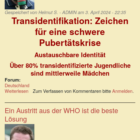
Gespeichert von
Helmut S. - ADMIN
am 3. April 2024 - 22:35
Transidentifikation: Zeichen
für eine schwere
Pubertätskrise
Austauschbare Identität
Über 80% transidentifizierte Jugendliche
sind mittlerweile Mädchen
Forum:
Deutschland
Weiterlesen
über
Zum Verfassen von Kommentaren bitte
Anmelden
.
Transidentifikation:
Zeichen
für
Ein Austritt aus der WHO ist die beste
eine
Lösung
schwere
Pubertätskrise