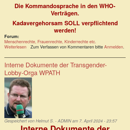
Die Kommandosprache in den WHO-
Verträgen.
Kadavergehorsam SOLL verpflichtend
werden!
Forum:
Menschenrechte, Frauenrechte, Kinderrechte etc.
Weiterlesen
über
Zum Verfassen von Kommentaren bitte
Anmelden
.
Du
MUSST
der
Interne Dokumente der Transgender-
WHO
Lobby-Orga WPATH
gehorchen.
Gespeichert von
Helmut S. - ADMIN
am 7. April 2024 - 23:57
Interne Dokumente der