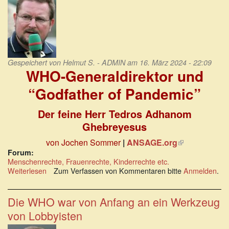
beste
Lösung
Gespeichert von
Helmut S. - ADMIN
am 16. März 2024 - 22:09
WHO-Generaldirektor und
“Godfather of Pandemic”
Der feine Herr Tedros Adhanom
Ghebreyesus
von Jochen Sommer
|
ANSAGE.org
(Link
ist
Forum:
Menschenrechte, Frauenrechte, Kinderrechte etc.
extern)
Weiterlesen
über
Zum Verfassen von Kommentaren bitte
Anmelden
.
WHO-
Generaldirektor
und
Die WHO war von Anfang an ein Werkzeug
“Godfather
von Lobbyisten
of
Pandemic”