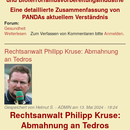
Eine detaillierte Zusammenfassung von
PANDAs aktuellem Verständnis
Forum:
Gesundheit
Weiterlesen
über
Zum Verfassen von Kommentaren bitte
Anmelden
.
Die
Natur
der
Rechtsanwalt Philipp Kruse: Abmahnung
Ereignisse
an Tedros
der
Covid-
Ära
Gespeichert von
Helmut S. - ADMIN
am 13. Mai 2024 - 19:24
Rechtsanwalt Philipp Kruse:
Abmahnung an Tedros