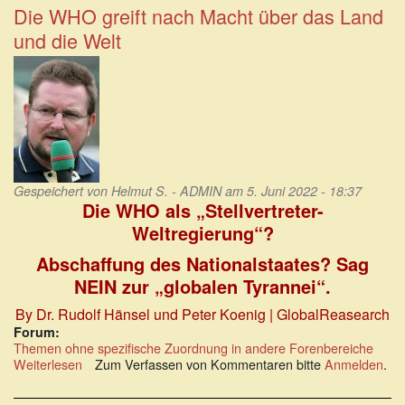
Stuckelberger:
Die WHO greift nach Macht über das Land
Verdeckte
und die Welt
Steuerung
der
Länder
durch
die
WHO
Gespeichert von
Helmut S. - ADMIN
am 5. Juni 2022 - 18:37
Die WHO als „Stellvertreter-
Weltregierung“?
Abschaffung des Nationalstaates? Sag
NEIN zur „globalen Tyrannei“.
By Dr. Rudolf Hänsel und Peter Koenig | GlobalReasearch
Forum:
Themen ohne spezifische Zuordnung in andere Forenbereiche
Weiterlesen
über
Zum Verfassen von Kommentaren bitte
Anmelden
.
Die
WHO