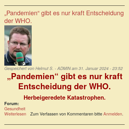
Widerstand
gegen
geplanten
„Pandemien“ gibt es nur kraft Entscheidung
WHO-
der WHO.
Pandemievertrag
Gespeichert von
Helmut S. - ADMIN
am 31. Januar 2024 - 23:52
„Pandemien“ gibt es nur kraft
Entscheidung der WHO.
Herbeigeredete Katastrophen.
Forum:
Gesundheit
Weiterlesen
über
Zum Verfassen von Kommentaren bitte
Anmelden
.
„Pandemien“
gibt