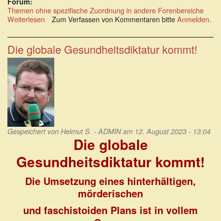
Forum:
Themen ohne spezifische Zuordnung in andere Forenbereiche
Weiterlesen
über
Zum Verfassen von Kommentaren bitte
Anmelden
.
Der
große
Bluff:
Die globale Gesundheitsdiktatur kommt!
Die
Täter
und
Mittäter
der
COVID-
19-
Inszenierung
Gespeichert von
Helmut S. - ADMIN
am 12. August 2023 - 13:04
Die globale
Gesundheitsdiktatur kommt!
Die Umsetzung eines hinterhältigen,
mörderischen
und faschistoiden Plans ist in vollem