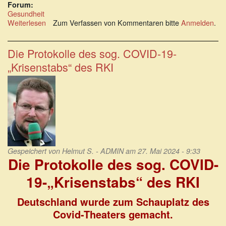
Forum:
Gesundheit
Weiterlesen
über
Zum Verfassen von Kommentaren bitte
Anmelden
.
Ausrufung
einer
Seuchengefahr
Die Protokolle des sog. COVID-19-
in
„Krisenstabs“ des RKI
den
Obrigkeitsmodus
Gespeichert von
Helmut S. - ADMIN
am 27. Mai 2024 - 9:33
Die Protokolle des sog. COVID-
19-„Krisenstabs“ des RKI
Deutschland wurde zum Schauplatz des
Covid-Theaters gemacht.