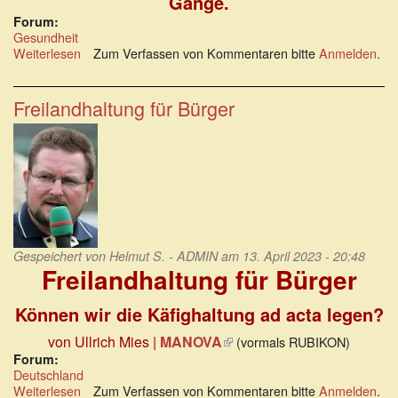
Gange.
Forum:
Gesundheit
Weiterlesen
über
Zum Verfassen von Kommentaren bitte
Anmelden
.
Die
globale
Gesundheitsdiktatur
Freilandhaltung für Bürger
kommt!
Gespeichert von
Helmut S. - ADMIN
am 13. April 2023 - 20:48
Freilandhaltung für Bürger
Können wir die Käfighaltung ad acta legen?
von Ullrich Mies |
MANOVA
(Link
(vormals RUBIKON)
ist
Forum:
Deutschland
extern)
Weiterlesen
über
Zum Verfassen von Kommentaren bitte
Anmelden
.