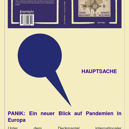
HAUPTSACHE
PANIK: Ein neuer Blick auf Pandemien in
Europa
Unter dem Deckmantel internationaler