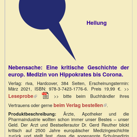
Heilung
Nebensache: Eine kritische Geschichte der
europ. Medizin von Hippokrates bis Corona.
Verlag: riva, Hardcover, 384 Seiten, Erscheinungstermin:
März 2021, ISBN: 978-3-7423-1776-6. Preis 19,99 €. >>
(Link
Leseprobe
>> bitte beim Buchhändler ihres
ist
beim Verlag bestellen
(Link
Vertrauens oder gerne
.
extern)
ist
Ärzte, Apotheker und die
Produktbeschreibung:
extern)
Pharmaindustrie wollten schon immer unser Bestes – unser
Geld. Der Arzt und Bestsellerautor Dr. Gerd Reuther blickt
kritisch auf 2500 Jahre europäischer Medizingeschichte
zurück und stellt fest, dass die sogenannte Schulmedizin