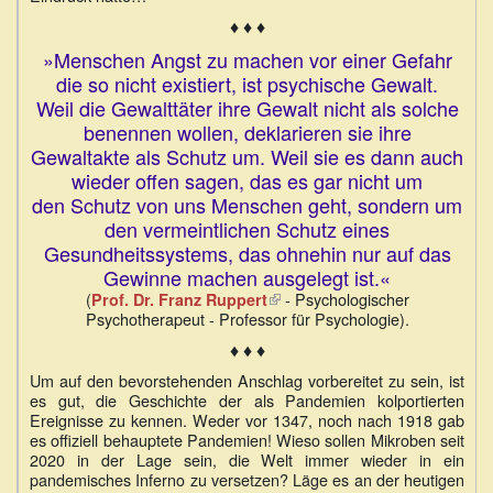
♦ ♦ ♦
»Menschen Angst zu machen vor einer Gefahr
die so nicht existiert, ist psychische Gewalt.
Weil die Gewalttäter ihre Gewalt nicht als solche
benennen wollen, deklarieren sie ihre
Gewaltakte als Schutz um. Weil sie es dann auch
wieder offen sagen, das es gar nicht um
den Schutz von uns Menschen geht, sondern um
den vermeintlichen Schutz eines
Gesundheitssystems, das ohnehin nur auf das
Gewinne machen ausgelegt ist.«
(
(Link
- Psychologischer
Prof. Dr. Franz Ruppert
Psychotherapeut - Professor für Psychologie).
ist
extern)
♦ ♦ ♦
Um auf den bevorstehenden Anschlag vorbereitet zu sein, ist
es gut, die Geschichte der als Pandemien kolportierten
Ereignisse zu kennen. Weder vor 1347, noch nach 1918 gab
es offiziell behauptete Pandemien! Wieso sollen Mikroben seit
2020 in der Lage sein, die Welt immer wieder in ein
pandemisches Inferno zu versetzen? Läge es an der heutigen