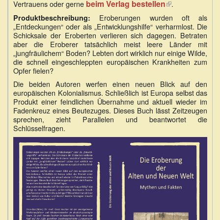
beim Verlag bestellen
(Link
Vertrauens oder gerne
extern)
.
ist
Eroberungen wurden oft als
Produktbeschreibung:
extern)
„Entdeckungen“ oder als „Entwicklungshilfe“ verharmlost. Die
Schicksale der Eroberten verlieren sich dagegen. Betraten
aber die Eroberer tatsächlich meist leere Länder mit
„jungfräulichem“ Boden? Lebten dort wirklich nur einige Wilde,
die schnell eingeschleppten europäischen Krankheiten zum
Opfer fielen?
Die beiden Autoren werfen einen neuen Blick auf den
europäischen Kolonialismus. Schließlich ist Europa selbst das
Produkt einer feindlichen Übernahme und aktuell wieder im
Fadenkreuz eines Beutezuges. Dieses Buch lässt Zeitzeugen
sprechen, zieht Parallelen und beantwortet die
Schlüsselfragen.