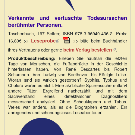
Verkannte und vertuschte Todesursachen
berühmter Personen.
Taschenbuch, 197 Seiten; ISBN 978-3-96940-436-2. Preis:
(Link
Leseprobe
16,80€ >>
.
>> bitte beim Buchhändler
ist
beim Verlag bestellen
(Link
ihres Vertrauens oder gerne
.
extern)
ist
Erleben Sie hautnah die letzten
Produktbeschreibung:
extern)
Tage von Menschen, die Fußabdrücke in der Geschichte
hinterlassen haben. Von René Descartes bis Robert
Schumann. Von Ludwig van Beethoven bis Königin Luise.
Woran sind sie wirklich gestorben? Syphilis, Typhus und
Cholera waren es nicht. Eine akribische Spurensuche entlarvt
andere Täter. Ergreifend nacherzählt und mit dem
Sachverstand eines detektivischen Diagnostikers
messerscharf analysiert. Ohne Scheuklappen und Tabus.
Vieles war anders, als es die Biographen erzählen. Ein
anregendes und schonungsloses Leseabenteuer.