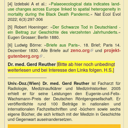
[4] Izdebski A et al.: »
Palaeoecological data indicates land-
use changes across Europe linked to spatial heterogeneity in
mortality during the Black Death Pandemic.
« Nat Ecol Evol
2022; 6(3):297-306
[5] Robert Hoeninger: »
Der Schwarze Tod in Deutschland -
ein Beitrag zur Geschichte des vierzehnten Jahrhunderts.
«
Eugen Grosser; Berlin 1880.
[6] Ludwig Börne: »
Briefe aus Paris
«. 18. Brief; Paris 14.
zeno.org
(Link
projekt-
Dezember 1830. Alle Briefe auf
und
ist
gutenberg.org
(Link
.
extern)
ist
Dr. med. Gerd Reuther
[Bitte ab hier noch unbedingt
extern)
weiterlesen und bei Interesse den Links folgen. H.S.]
_________________
ist Facharzt für
Univ.-Doz.(Wien) Dr. med. Gerd Reuther
Radiologie, Medizinaufklärer und Medizinhistoriker. 2005
erhielt er für seine Leistungen den Eugenie-und-Felix-
Wachsmann-Preis der Deutschen Röntgengesellschaft. Er
veröffentlichte rund 100 Beiträge in nationalen und
internationalen Fachzeitschriften und -büchern sowie sechs
eigene Bücher, die sich kritisch mit der Medizin in Geschichte
und Gegenwart auseinandersetzen.