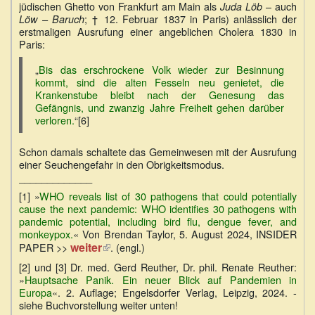
jüdischen Ghetto von Frankfurt am Main als
– auch
Juda Löb
; † 12. Februar 1837 in Paris) anlässlich der
Löw – Baruch
erstmaligen Ausrufung einer angeblichen Cholera 1830 in
Paris:
„
Bis das erschrockene Volk wieder zur Besinnung
kommt, sind die alten Fesseln neu genietet, die
Krankenstube bleibt nach der Genesung das
Gefängnis, und zwanzig Jahre Freiheit gehen darüber
verloren.
“[6]
Schon damals schaltete das Gemeinwesen mit der Ausrufung
einer Seuchengefahr in den Obrigkeitsmodus.
_____________
[1] »
WHO reveals list of 30 pathogens that could potentially
cause the next pandemic: WHO identifies 30 pathogens with
pandemic potential, including bird flu, dengue fever, and
monkeypox.
« Von Brendan Taylor, 5. August 2024, INSIDER
weiter
(Link
PAPER >>
. (engl.)
ist
[2] und [3] Dr. med. Gerd Reuther, Dr. phil. Renate Reuther:
extern)
»
Hauptsache Panik. Ein neuer Blick auf Pandemien in
Europa
«. 2. Auflage; Engelsdorfer Verlag, Leipzig, 2024. -
siehe Buchvorstellung weiter unten!