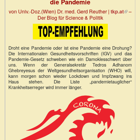
die Pandemie
von Univ.-Doz.(Wien) Dr. med. Gerd Reuther
|
tkp.at
(Link
–
Der Blog für Science & Politik
ist
extern)
Droht eine Pandemie oder ist eine Pandemie eine Drohung?
Die Internationalen Gesundheitsvorschriften (IGV) und das
Pandemie-Gesetz schweben wie ein Damoklesschwert über
uns. Wenn der Generalsekretär Tedros Adhanom
Ghebreyesus der Weltgesundheitsorganisation (WHO) will,
kann morgen schon wieder Lockdown und Impfzwang ins
Haus stehen. Die Liste „pandemietauglicher“
Krankheitserreger wird immer länger.