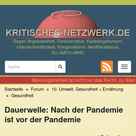
Direkt
zum
Inhalt
Gegen Angepasstheit, Denknarrative, Kadavergehorsam,
Inländerfeindlichkeit, Kriegstreiberei, Neoliberalismus,
EU+NATO+WHO
Suchformular
Toggl
naviga
Suche
Meinungsfreiheit ist nicht nur das Recht, zu Allem seinen S
Startseite
Forum
10. Umwelt, Gesundheit + Ernährung
Gesundheit
Dauerwelle: Nach der Pandemie
ist vor der Pandemie