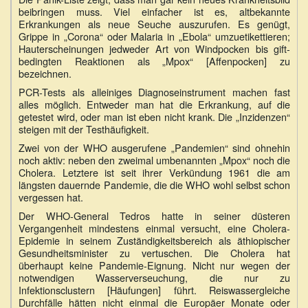
beibringen muss. Viel einfacher ist es, altbekannte
Erkrankungen als neue Seuche auszurufen. Es genügt,
Grippe in „Corona“ oder Malaria in „Ebola“ umzuetikettieren;
Hauterscheinungen jedweder Art von Windpocken bis gift-
bedingten Reaktionen als „Mpox“ [Affenpocken] zu
bezeichnen.
PCR-Tests als alleiniges Diagnoseinstrument machen fast
alles möglich. Entweder man hat die Erkrankung, auf die
getestet wird, oder man ist eben nicht krank. Die „Inzidenzen“
steigen mit der Testhäufigkeit.
Zwei von der WHO ausgerufene „Pandemien“ sind ohnehin
noch aktiv: neben den zweimal umbenannten „Mpox“ noch die
Cholera. Letztere ist seit ihrer Verkündung 1961 die am
längsten dauernde Pandemie, die die WHO wohl selbst schon
vergessen hat.
Der WHO-General Tedros hatte in seiner düsteren
Vergangenheit mindestens einmal versucht, eine Cholera-
Epidemie in seinem Zuständigkeitsbereich als äthiopischer
Gesundheitsminister zu vertuschen. Die Cholera hat
überhaupt keine Pandemie-Eignung. Nicht nur wegen der
notwendigen Wasserverseuchung, die nur zu
Infektionsclustern [Häufungen] führt. Reiswassergleiche
Durchfälle hätten nicht einmal die Europäer Monate oder