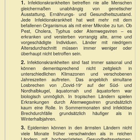
1.
Infektionskrankheiten betreffen nie alle Menschen
gleichermaßen unabhängig von genetischer
Ausstattung, Ernährungs- und Gesundheitszustand.
Jede Infektionskrankheit hat weit mehr mit dem
befallenen Organismus als mit einer Mikrobe zu tun. Ob
Pest, Cholera, Typhus oder Atemwegsviren – es
erkranken und versterben vorrangig alte, arme und
vorgeschädigte Individuen. Länder mit niedrigem
Altersdurchschnitt müssen immer weniger oder
überhaupt nicht betroffen sein.
2.
Infektionskrankheiten sind fast immer saisonal und
können dementsprechend nicht zeitgleich in
unterschiedlichen Klimazonen und verschobenen
Jahreszeiten auftreten. Das angeblich simultane
Losbrechen von „Covid-19“ auf der Süd- und
Nordhalbkugel, äquatornah und äquatorfern war
biologisch unmöglich. In tropischen Ländern spielen
Erkrankungen durch Atemwegsviren grundsätzlich
kaum eine Rolle. In Sommermonaten sind infektiöse
Brechdurchfälle grundsätzlich häufiger als in
Winterhalbjahren.
3.
Epidemien können in den ärmsten Ländern nicht
viele Monate früher verschwinden als in reichen
Ländern mit hochgerüsteten Gesundheitssystemen.