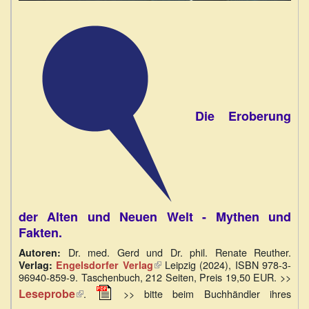
Die Eroberung
der Alten und Neuen Welt - Mythen und
Fakten.
Dr. med. Gerd und Dr. phil. Renate Reuther.
Autoren:
Leipzig (2024), ISBN 978-3-
Verlag:
Engelsdorfer Verlag
(Link
96940-859-9. Taschenbuch, 212 Seiten, Preis 19,50 EUR. >>
ist
(Link
extern)
Leseprobe
.
>> bitte beim Buchhändler ihres
ist