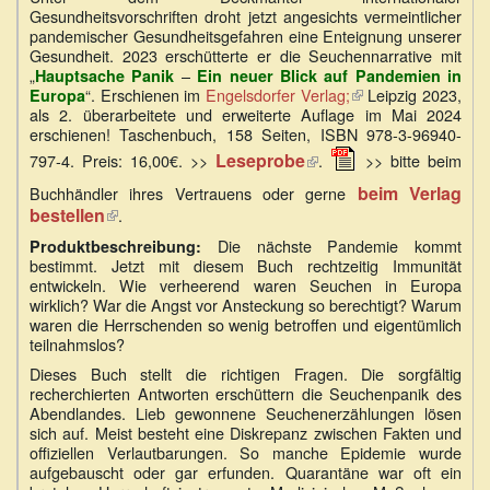
Gesundheitsvorschriften droht jetzt angesichts vermeintlicher
pandemischer Gesundheitsgefahren eine Enteignung unserer
Gesundheit. 2023 erschütterte er die Seuchennarrative mit
„
–
Hauptsache Panik
Ein neuer Blick auf Pandemien in
“. Erschienen im
Engelsdorfer Verlag;
(Link
Leipzig 2023,
Europa
als 2. überarbeitete und erweiterte Auflage im Mai 2024
ist
erschienen! Taschenbuch, 158 Seiten, ISBN 978-3-96940-
extern)
(Link
Leseprobe
797-4. Preis: 16,00€. >>
.
>> bitte beim
ist
beim Verlag
Buchhändler ihres Vertrauens oder gerne
extern)
bestellen
(Link
.
ist
Die nächste Pandemie kommt
Produktbeschreibung:
extern)
bestimmt. Jetzt mit diesem Buch rechtzeitig Immunität
entwickeln. Wie verheerend waren Seuchen in Europa
wirklich? War die Angst vor Ansteckung so berechtigt? Warum
waren die Herrschenden so wenig betroffen und eigentümlich
teilnahmslos?
Dieses Buch stellt die richtigen Fragen. Die sorgfältig
recherchierten Antworten erschüttern die Seuchenpanik des
Abendlandes. Lieb gewonnene Seuchenerzählungen lösen
sich auf. Meist besteht eine Diskrepanz zwischen Fakten und
offiziellen Verlautbarungen. So manche Epidemie wurde
aufgebauscht oder gar erfunden. Quarantäne war oft ein