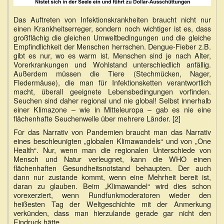
Das Auftreten von Infektionskrankheiten braucht nicht nur
einen Krankheitserreger, sondern noch wichtiger ist es, dass
großflächig die gleichen Umweltbedingungen und die gleiche
Empfindlichkeit der Menschen herrschen. Dengue-Fieber z.B.
gibt es nur, wo es warm ist. Menschen sind je nach Alter,
Vorerkrankungen und Wohlstand unterschiedlich anfällig.
Außerdem müssen die Tiere (Stechmücken, Nager,
Fledermäuse), die man für Infektionsketten verantwortlich
macht, überall geeignete Lebensbedingungen vorfinden.
Seuchen sind daher regional und nie global! Selbst innerhalb
einer Klimazone – wie in Mitteleuropa – gab es nie eine
flächenhafte Seuchenwelle über mehrere Länder. [2]
Für das Narrativ von Pandemien braucht man das Narrativ
eines beschleunigten „globalen Klimawandels“ und von „One
Health“. Nur, wenn man die regionalen Unterschiede von
Mensch und Natur verleugnet, kann die WHO einen
flächenhaften Gesundheitsnotstand behaupten. Der auch
dann nur zustande kommt, wenn eine Mehrheit bereit ist,
daran zu glauben. Beim „Klimawandel“ wird dies schon
vorexerziert, wenn Rundfunkmoderatoren wieder den
heißesten Tag der Weltgeschichte mit der Anmerkung
verkünden, dass man hierzulande gerade gar nicht den
Eindruck hätte…