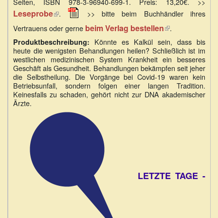
Seiten, ISBN 978-3-96940-699-1. Preis: 13,20€. >>
ist
(Link
extern)
Leseprobe
.
>> bitte beim Buchhändler ihres
ist
beim Verlag bestellen
(Link
Vertrauens oder gerne
.
extern)
ist
Könnte es Kalkül sein, dass bis
Produktbeschreibung:
extern)
heute die wenigsten Behandlungen heilen? Schließlich ist im
westlichen medizinischen System Krankheit ein besseres
Geschäft als Gesundheit. Behandlungen bekämpfen seit jeher
die Selbstheilung. Die Vorgänge bei Covid-19 waren kein
Betriebsunfall, sondern folgen einer langen Tradition.
Keinesfalls zu schaden, gehört nicht zur DNA akademischer
Ärzte.
LETZTE TAGE -