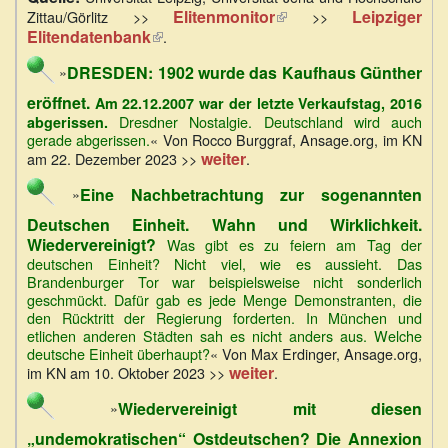
Elitenmonitor
(Link
Leipziger
Zittau/Görlitz >>
>>
ist
Elitendatenbank
(Link
.
extern)
ist
DRESDEN: 1902 wurde das Kaufhaus Günther
extern)
»
eröffnet.
Am 22.12.2007 war der letzte Verkaufstag, 2016
Dresdner Nostalgie. Deutschland wird auch
abgerissen.
gerade abgerissen.
« Von Rocco Burggraf, Ansage.org, im KN
weiter
am 22. Dezember 2023 >>
.
Eine Nachbetrachtung zur sogenannten
»
Deutschen Einheit. Wahn und Wirklichkeit.
Wiedervereinigt?
Was gibt es zu feiern am Tag der
deutschen Einheit? Nicht viel, wie es aussieht. Das
Brandenburger Tor war beispielsweise nicht sonderlich
geschmückt. Dafür gab es jede Menge Demonstranten, die
den Rücktritt der Regierung forderten. In München und
etlichen anderen Städten sah es nicht anders aus. Welche
deutsche Einheit überhaupt?
« Von Max Erdinger, Ansage.org,
weiter
im KN am 10. Oktober 2023 >>
.
Wiedervereinigt mit diesen
»
„undemokratischen“ Ostdeutschen? Die Annexion