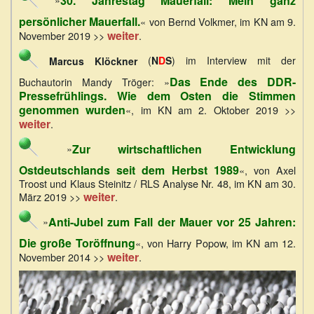
30. Jahrestag Mauerfall: Mein ganz
»
persönlicher Mauerfall.
« von Bernd Volkmer, im KN am 9.
weiter
November 2019 >>
.
Marcus Klöckner
(
N
D
S
) im Interview mit der
Das Ende des DDR-
»
Buchautorin Mandy Tröger:
Pressefrühlings. Wie dem Osten die Stimmen
genommen wurden
«, im KN am 2. Oktober 2019 >>
weiter
.
Zur wirtschaftlichen Entwicklung
»
Ostdeutschlands seit dem Herbst 1989
«, von Axel
Troost und Klaus Steinitz / RLS Analyse Nr. 48, im KN am 30.
weiter
März 2019 >>
.
Anti-Jubel zum Fall der Mauer vor 25 Jahren:
»
Die große Toröffnung
«, von Harry Popow, im KN am 12.
weiter
November 2014 >>
.