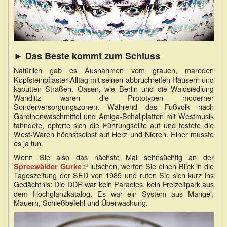
► Das Beste kommt zum Schluss
Natürlich gab es Ausnahmen vom grauen, maroden
Kopfsteinpflaster-Alltag mit seinen abbruchreifen Häusern und
kaputten Straßen. Oasen, wie Berlin und die Waldsiedlung
Wandlitz waren die Prototypen moderner
Sonderversorgungszonen. Während das Fußvolk nach
Gardinenwaschmittel und Amiga-Schallplatten mit Westmusik
fahndete, opferte sich die Führungselite auf und testete die
West-Waren höchstselbst auf Herz und Nieren. Einer musste
es ja tun.
Wenn Sie also das nächste Mal sehnsüchtig an der
(Link
lutschen, werfen Sie einen Blick in die
Spreewälder Gurke
Tageszeitung der SED von 1989 und rufen Sie sich kurz ins
ist
Gedächtnis: Die DDR war kein Paradies, kein Freizeitpark aus
extern)
dem Hochglanzkatalog. Es war ein System aus Mangel,
Mauern, Schießbefehl und Überwachung.