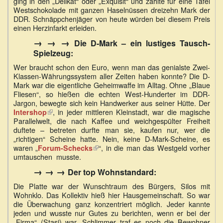
ging in den „Delikat“ oder „Exquisit“ und zahlte für eine Tafel
extern)
Westschokolade mit ganzen Haselnüssen dreizehn Mark der
DDR. Schnäppchenjäger von heute würden bei diesem Preis
einen Herzinfarkt erleiden.
→ → →
Die D-Mark – ein lustiges Tausch-
Spielzeug:
Wer braucht schon den Euro, wenn man das genialste Zwei-
Klassen-Währungssystem aller Zeiten haben konnte? Die D-
Mark war die eigentliche Geheimwaffe im Alltag. Ohne „Blaue
Fliesen“, so hießen die echten West-Hunderter im DDR-
Jargon, bewegte sich kein Handwerker aus seiner Hütte. Der
(Link
, in jeder mittleren Kleinstadt, war die magische
Intershop
Parallelwelt, die nach Kaffee und weichgespülter Freiheit
ist
duftete – betreten durfte man sie, kaufen nur, wer die
extern)
„richtigen“ Scheine hatte. Nein, keine D-Mark-Scheine, es
waren „
(Link
“, in die man das Westgeld vorher
Forum-Schecks
umtauschen musste.
ist
extern)
→ → →
Der top Wohnstandard:
Die Platte war der Wunschtraum des Bürgers, Silos mit
Wohnklo. Das Kollektiv hieß hier Hausgemeinschaft. So war
die Überwachung ganz konzentriert möglich. Jeder kannte
jeden und wusste nur Gutes zu berichten, wenn er bei der
„Firma“ (Stasi) war. Schlimmer traf es noch die Bewohner