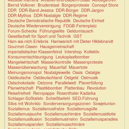
Bernd Volkmer
Bruderstaat
Bürgerproteste
Concept Store
DDR
DDR-Band Jessica
DDR-Bürger
DDR-Jargon
DDR-Mythos
DDR-Nostalgie
DDR-Regime
Deutsche Demokratische Republik
Deutsche Einheit
Deutsche Wiedervereinigung
FDGB-Ferienplatz
Forum-Schecks
Führungselite
Geldumtausch
Gesellschaft für Sport und Technik
GST
Ham-wa-nich-Erlebnis
Hamwanich mit Dieter Hildebrandt
Gourmet-Oasen
Hausgemeinschaft
imperialistischer Klassenfeind
Intershop
Kollektiv
Konsumentschleunigung
Leukoplastbomber
Mangelwirtschaft
Massenkontrolle
Massenproteste
Massenüberwachung
Mauerfall
Mauertote
Meinungsmonopol
Nostalgiewelle
Ossis
Ostalgie
Ostdeutsche
Ostdeutschland
Ostgeld
Ostmusik
Ostschokolade
Ostzone
Parallelwelt
Planerfüllung
Planwirtschaft
Plastikbomber
Plattenbau
Revolution
Reisefreiheit
Rennpappe
Rosenthaler Kadarka
Schlager-Süßtafeln
Schießbefehl
SED-Führung
Silos mit Wohnklo
Sonderversorgungszonen
Sowjetunion
Sozialismus
Sozialismusfratze
Sozialismusgülle
Sozialismusjauche
Sozialismuschimäre
Sozialismusidiotie
Sozialismusillusion
Sozialismusirrsinn
Sozialismusparadies
Sozialismusparolen
Sozialismusschimäre