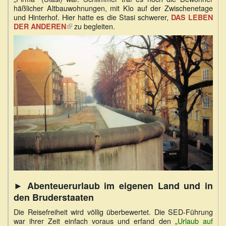
häßlicher Altbauwohnungen, mit Klo auf der Zwischenetage
und Hinterhof. Hier hatte es die Stasi schwerer,
DAS LEBEN
zu begleiten.
DER ANDEREN
(Link
ist
extern)
► Abenteuerurlaub im eigenen Land und in
den Bruderstaaten
Die Reisefreiheit wird völlig überbewertet. Die SED-Führung
war ihrer Zeit einfach voraus und erfand den „
Urlaub auf