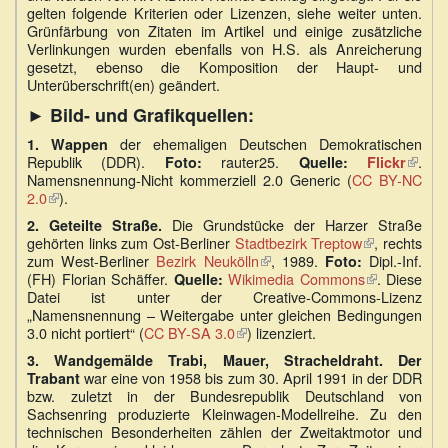
gelten folgende Kriterien oder Lizenzen, siehe weiter unten.
Grünfärbung von Zitaten im Artikel und einige zusätzliche
Verlinkungen wurden ebenfalls von H.S. als Anreicherung
gesetzt, ebenso die Komposition der Haupt- und
Unterüberschrift(en) geändert.
► Bild- und Grafikquellen:
der ehemaligen Deutschen Demokratischen
1.
Wappen
Republik (DDR).
rauter25.
.
Foto:
Quelle:
Flickr
(Link
Namensnennung-Nicht kommerziell 2.0 Generic (
CC BY-NC
ist
2.0
(Link
).
exter
ist
Die Grundstücke der Harzer Straße
2.
Geteilte Straße.
extern)
gehörten links zum Ost-Berliner
Stadtbezirk Treptow
(Link
, rechts
zum West-Berliner
Bezirk Neukölln
(Link
, 1989.
Dipl.-Inf.
ist
Foto:
(FH) Florian Schäffer.
Wikimedia Commons
ist
extern)
(Link
. Diese
Quelle:
Datei ist unter der Creative-Commons-Lizenz
extern)
ist
„Namensnennung – Weitergabe unter gleichen Bedingungen
extern)
3.0 nicht portiert“ (
CC BY-SA 3.0
(Link
) lizenziert.
ist
3.
Wandgemälde Trabi, Mauer, Stracheldraht. Der
extern)
war eine von 1958 bis zum 30. April 1991 in der DDR
Trabant
bzw. zuletzt in der Bundesrepublik Deutschland von
Sachsenring produzierte Kleinwagen-Modellreihe. Zu den
technischen Besonderheiten zählen der Zweitaktmotor und