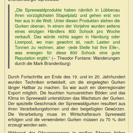
„
Die Spreewaldprodukte haben nämlich in Lübbenau
ihren vorzüglichsten Stapelplatz und gehen erst von
hier aus in die Welt. Unter diesen Produkten stehen die
Gurken obenan. In einem der Vorjahre wurden seitens
eines einzigen Händlers 800 Schock pro Woche
verkauft. Das würde nichts sagen in Hamburg oder
Liverpool, wo man gewohnt ist, nach Lasten und
Tonnen zu rechnen, aber »jede Stelle hat ihre Elle«,
was erwogen für diese 800 Schock eine gute
Reputation ergibt.
“ (– Theodor Fontane: Wanderungen
durch die Mark Brandenburg)
Durch Fortschritte am Ende des 19. und im 20. Jahrhundert
wurden Techniken entwickelt, um die eingelegten Gurken
länger Haltbar zu machen. So war auch ein überregionaler
Export möglich. Die feuchten humusreichen Böden und das
Klima im Spreewald unterstützen das Wachstum der Gurken.
Der spezielle Geschmack der Spreewaldgurken resultiert aus
ihren Verarbeitungsformen und den beigefügten Gewürzen.
Die Verarbeitung muss im Wirtschaftsraum Spreewald
erfolgen und die verwendeten Gurken müssen zu 70 % dort
erzeugt worden sein.
Während der Gärungsprozess in großen Fässern früher