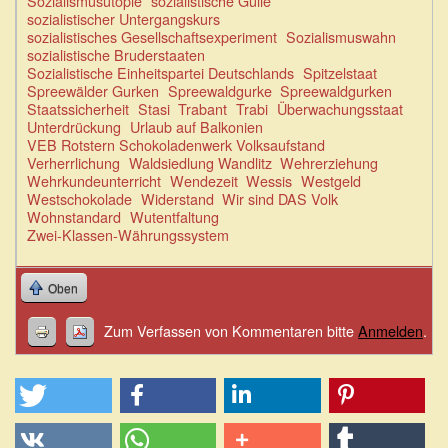
Sozialismusutopie
sozialistische Gülle
sozialistischer Untergangskurs
sozialistisches Gesellschaftsexperiment
Sozialismuswahn
sozialistische Bruderstaaten
Sozialistische Einheitspartei Deutschlands
Spitzelstaat
Spreewälder Gurken
Spreewaldgurke
Spreewaldgurken
Staatssicherheit
Stasi
Trabant
Trabi
Überwachungsstaat
Unterdrückung
Urlaub auf Balkonien
VEB Rotstern Schokoladenwerk Volksaufstand
Verherrlichung
Waldsiedlung Wandlitz
Wehrerziehung
Wehrkundeunterricht
Wendezeit
Wessis
Westgeld
Westschokolade
Widerstand
Wir sind DAS Volk
Wohnstandard
Wutentfaltung
Zwei-Klassen-Währungssystem
Oben
Zum Verfassen von Kommentaren bitte
Anmelden
.