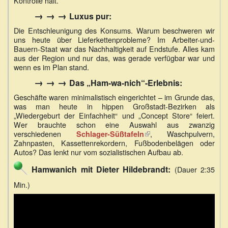
Kontrolle hält.
→ → →
Luxus pur:
Die Entschleunigung des Konsums. Warum beschweren wir
uns heute über Lieferkettenprobleme? Im Arbeiter-und-
Bauern-Staat war das Nachhaltigkeit auf Endstufe. Alles kam
aus der Region und nur das, was gerade verfügbar war und
wenn es im Plan stand.
→ → →
Das „Ham-wa-nich“-Erlebnis:
Geschäfte waren minimalistisch eingerichtet – im Grunde das,
was man heute in hippen Großstadt-Bezirken als
„Wiedergeburt der Einfachheit“ und „Concept Store“ feiert.
Wer brauchte schon eine Auswahl aus zwanzig
verschiedenen
(Link
, Waschpulvern,
Schlager-Süßtafeln
Zahnpasten, Kassettenrekordern, Fußbodenbelägen oder
ist
Autos? Das lenkt nur vom sozialistischen Aufbau ab.
extern)
Hamwanich mit Dieter Hildebrandt:
(Dauer 2:35
Min.)