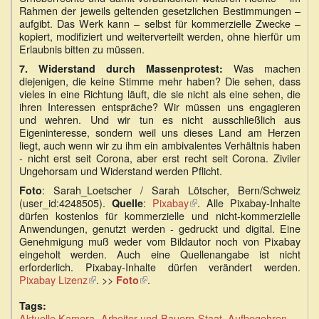
Rahmen der jeweils geltenden gesetzlichen Bestimmungen –
aufgibt. Das Werk kann – selbst für kommerzielle Zwecke –
kopiert, modifiziert und weiterverteilt werden, ohne hierfür um
Erlaubnis bitten zu müssen.
Was machen
7. Widerstand durch Massenprotest:
diejenigen, die keine Stimme mehr haben? Die sehen, dass
vieles in eine Richtung läuft, die sie nicht als eine sehen, die
ihren Interessen entspräche? Wir müssen uns engagieren
und wehren. Und wir tun es nicht ausschließlich aus
Eigeninteresse, sondern weil uns dieses Land am Herzen
liegt, auch wenn wir zu ihm ein ambivalentes Verhältnis haben
- nicht erst seit Corona, aber erst recht seit Corona. Ziviler
Ungehorsam und Widerstand werden Pflicht.
: Sarah_Loetscher / Sarah Lötscher, Bern/Schweiz
Foto
(user_id:4248505).
:
Pixabay
(Link
. Alle Pixabay-Inhalte
Quelle
dürfen kostenlos für kommerzielle und nicht-kommerzielle
ist
Anwendungen, genutzt werden - gedruckt und digital. Eine
extern)
Genehmigung muß weder vom Bildautor noch von Pixabay
eingeholt werden. Auch eine Quellenangabe ist nicht
erforderlich. Pixabay-Inhalte dürfen verändert werden.
Pixabay Lizenz
(Link
. >>
.
Foto
(Link
ist
ist
extern)
Tags:
extern)
Aktuelle Kamera
Arbeiter-und-Bauern-Staat
Aufbegehren