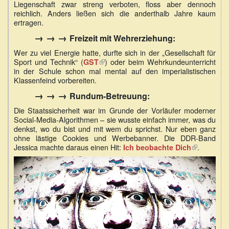
Liegenschaft zwar streng verboten, floss aber dennoch
reichlich. Anders ließen sich die anderthalb Jahre kaum
ertragen.
→ → →
Freizeit mit Wehrerziehung:
Wer zu viel Energie hatte, durfte sich in der „Gesellschaft für
Sport und Technik“ (
(Link
) oder beim Wehrkundeunterricht
GST
in der Schule schon mal mental auf den imperialistischen
ist
Klassenfeind vorbereiten.
extern)
→ → →
Rundum-Betreuung:
Die Staatssicherheit war im Grunde der Vorläufer moderner
Social-Media-Algorithmen – sie wusste einfach immer, was du
denkst, wo du bist und mit wem du sprichst. Nur eben ganz
ohne lästige Cookies und Werbebanner. Die DDR-Band
Jessica machte daraus einen Hit:
(Link
.
Ich beobachte Dich
ist
extern)