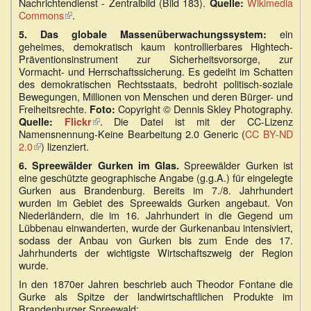
Nachrichtendienst - Zentralbild (Bild 183).
Wikimedia
extern
Quelle:
Commons
(Link
.
ist
ein
5.
Das globale Massenüberwachungssystem:
extern)
geheimes, demokratisch kaum kontrollierbares Hightech-
Präventionsinstrument zur Sicherheitsvorsorge, zur
Vormacht- und Herrschaftssicherung. Es gedeiht im Schatten
des demokratischen Rechtsstaats, bedroht politisch-soziale
Bewegungen, Millionen von Menschen und deren Bürger- und
Freiheitsrechte.
Copyright ©️ Dennis Skley Photography.
Foto:
. Die Datei ist mit der CC-Lizenz
Quelle:
Flickr
(Link
Namensnennung-Keine Bearbeitung 2.0 Generic (
CC BY-ND
ist
2.0
(Link
) lizenziert.
extern)
ist
Spreewälder Gurken ist
6. Spreewälder Gurken im Glas.
extern)
eine geschützte geographische Angabe (g.g.A.) für eingelegte
Gurken aus Brandenburg. Bereits im 7./8. Jahrhundert
wurden im Gebiet des Spreewalds Gurken angebaut. Von
Niederländern, die im 16. Jahrhundert in die Gegend um
Lübbenau einwanderten, wurde der Gurkenanbau intensiviert,
sodass der Anbau von Gurken bis zum Ende des 17.
Jahrhunderts der wichtigste Wirtschaftszweig der Region
wurde.
In den 1870er Jahren beschrieb auch Theodor Fontane die
Gurke als Spitze der landwirtschaftlichen Produkte im
Brandenburger Spreewald: