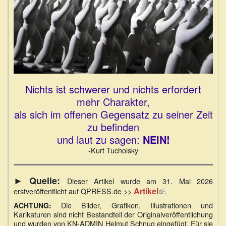
Nichts ist schwerer und nichts erfordert
mehr Charakter,
als sich im offenen Gegensatz zu seiner Zeit
zu befinden
und laut zu sagen:
NEIN!
-Kurt Tucholsky
► Quelle:
Dieser Artikel wurde am 31. Mai 2026
Artikel
(Link
erstveröffentlicht auf QPRESS.de >>
.
ist
Die Bilder, Grafiken, Illustrationen und
ACHTUNG:
extern)
Karikaturen sind nicht Bestandteil der Originalveröffentlichung
und wurden von KN-ADMIN Helmut Schnug eingefügt. Für sie