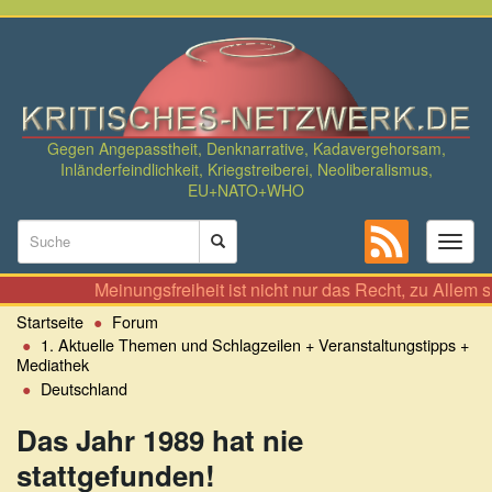
Direkt
zum
Inhalt
Gegen Angepasstheit, Denknarrative, Kadavergehorsam,
Inländerfeindlichkeit, Kriegstreiberei, Neoliberalismus,
EU+NATO+WHO
Suchformular
Toggl
naviga
Suche
Meinungsfreiheit ist nicht nur das Recht, zu Allem seinen Sen
Startseite
Forum
1. Aktuelle Themen und Schlagzeilen + Veranstaltungstipps +
Mediathek
Deutschland
Das Jahr 1989 hat nie
stattgefunden!