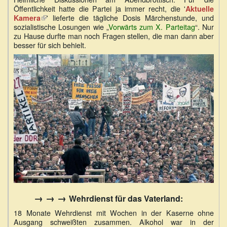
Öffentlichkeit hatte die Partei ja immer recht, die '
Aktuelle
(Link
' lieferte die tägliche Dosis Märchenstunde, und
Kamera
sozialistische Losungen wie „
ist
Vorwärts zum X. Parteitag
“. Nur
zu Hause durfte man noch Fragen stellen, die man dann aber
extern)
besser für sich behielt.
→ → →
Wehrdienst für das Vaterland:
18 Monate Wehrdienst mit Wochen in der Kaserne ohne
Ausgang schweißten zusammen. Alkohol war in der