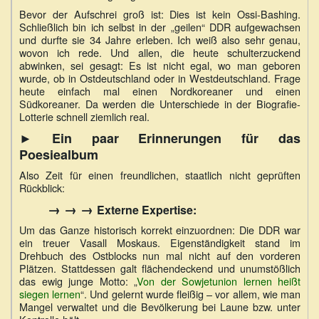
Bevor der Aufschrei groß ist: Dies ist kein Ossi-Bashing.
Schließlich bin ich selbst in der „geilen“ DDR aufgewachsen
und durfte sie 34 Jahre erleben. Ich weiß also sehr genau,
wovon ich rede. Und allen, die heute schulterzuckend
abwinken, sei gesagt: Es ist nicht egal, wo man geboren
wurde, ob in Ostdeutschland oder in Westdeutschland. Frage
heute einfach mal einen Nordkoreaner und einen
Südkoreaner. Da werden die Unterschiede in der Biografie-
Lotterie schnell ziemlich real.
► Ein paar Erinnerungen für das
Poesiealbum
Also Zeit für einen freundlichen, staatlich nicht geprüften
Rückblick:
→ → →
Externe Expertise:
Um das Ganze historisch korrekt einzuordnen: Die DDR war
ein treuer Vasall Moskaus. Eigenständigkeit stand im
Drehbuch des Ostblocks nun mal nicht auf den vorderen
Plätzen. Stattdessen galt flächendeckend und unumstößlich
das ewig junge Motto: „
Von der Sowjetunion lernen heißt
siegen lernen
“. Und gelernt wurde fleißig – vor allem, wie man
Mangel verwaltet und die Bevölkerung bei Laune bzw. unter