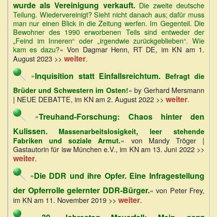
wurde als Vereinigung verkauft.
Die zweite deutsche
Teilung. Wiedervereinigt? Sieht nicht danach aus; dafür muss
man nur einen Blick in die Zeitung werfen. Im Gegenteil. Die
Bewohner des 1990 erworbenen Teils sind entweder der
„Feind im Inneren“ oder „irgendwie zurückgeblieben“. Wie
kam es dazu?
« Von Dagmar Henn, RT DE, im KN am 1.
weiter
August 2023 >>
.
Inquisition statt Einfallsreichtum.
»
Befragt die
« by Gerhard Mersmann
Brüder und Schwestern im Osten!
weiter
| NEUE DEBATTE, im KN am 2. August 2022 >>
.
Treuhand-Forschung: Chaos hinter den
»
Kulissen.
Massenarbeitslosigkeit, leer stehende
« von Mandy Tröger |
Fabriken und soziale Armut.
Gastautorin für isw München e.V., im KN am 13. Juni 2022 >>
weiter
.
Die DDR und ihre Opfer. Eine Infragestellung
»
der Opferrolle gelernter DDR-Bürger.
« von Peter Frey,
weiter
im KN am 11. November 2019 >>
.