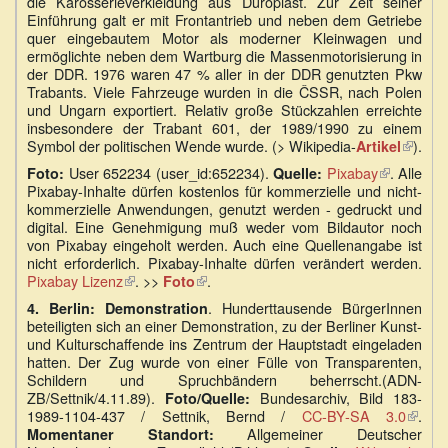
die Karosserieverkleidung aus Duroplast. Zur Zeit seiner
Einführung galt er mit Frontantrieb und neben dem Getriebe
quer eingebautem Motor als moderner Kleinwagen und
ermöglichte neben dem Wartburg die Massenmotorisierung in
der DDR. 1976 waren 47 % aller in der DDR genutzten Pkw
Trabants. Viele Fahrzeuge wurden in die ČSSR, nach Polen
und Ungarn exportiert. Relativ große Stückzahlen erreichte
insbesondere der Trabant 601, der 1989/1990 zu einem
Symbol der politischen Wende wurde. (> Wikipedia-
(Link
).
Artikel
ist
User 652234 (user_id:652234).
Pixabay
(Link
. Alle
Foto:
Quelle:
extern)
Pixabay-Inhalte dürfen kostenlos für kommerzielle und nicht-
ist
kommerzielle Anwendungen, genutzt werden - gedruckt und
extern)
digital. Eine Genehmigung muß weder vom Bildautor noch
von Pixabay eingeholt werden. Auch eine Quellenangabe ist
nicht erforderlich. Pixabay-Inhalte dürfen verändert werden.
Pixabay Lizenz
(Link
. >>
(Link
.
Foto
ist
ist
. Hunderttausende BürgerInnen
4.
Berlin: Demonstration
extern)
extern)
beteiligten sich an einer Demonstration, zu der Berliner Kunst-
und Kulturschaffende ins Zentrum der Hauptstadt eingeladen
hatten. Der Zug wurde von einer Fülle von Transparenten,
Schildern und Spruchbändern beherrscht.(ADN-
ZB/Settnik/4.11.89).
Bundesarchiv, Bild 183-
Foto/Quelle:
1989-1104-437 / Settnik, Bernd /
CC-BY-SA 3.0
(Link
.
Allgemeiner Deutscher
ist
Momentaner Standort: