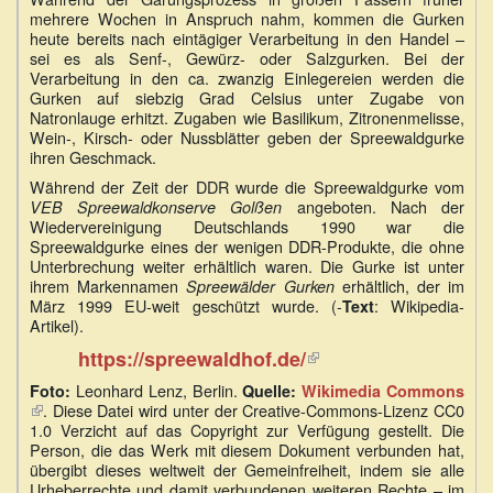
mehrere Wochen in Anspruch nahm, kommen die Gurken
heute bereits nach eintägiger Verarbeitung in den Handel –
sei es als Senf-, Gewürz- oder Salzgurken. Bei der
Verarbeitung in den ca. zwanzig Einlegereien werden die
Gurken auf siebzig Grad Celsius unter Zugabe von
Natronlauge erhitzt. Zugaben wie Basilikum, Zitronenmelisse,
Wein-, Kirsch- oder Nussblätter geben der Spreewaldgurke
ihren Geschmack.
Während der Zeit der DDR wurde die Spreewaldgurke vom
angeboten. Nach der
VEB Spreewaldkonserve Golßen
Wiedervereinigung Deutschlands 1990 war die
Spreewaldgurke eines der wenigen DDR-Produkte, die ohne
Unterbrechung weiter erhältlich waren. Die Gurke ist unter
ihrem Markennamen
erhältlich, der im
Spreewälder Gurken
März 1999 EU-weit geschützt wurde. (-
: Wikipedia-
Text
Artikel).
(Link
https://spreewaldhof.de/
ist
Leonhard Lenz, Berlin.
Foto:
Quelle:
Wikimedia Commons
extern)
(Link
. Diese Datei wird unter der Creative-Commons-Lizenz CC0
ist
1.0 Verzicht auf das Copyright zur Verfügung gestellt. Die
extern)
Person, die das Werk mit diesem Dokument verbunden hat,
übergibt dieses weltweit der Gemeinfreiheit, indem sie alle
Urheberrechte und damit verbundenen weiteren Rechte – im