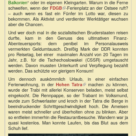
Balkonien
“ oder im eigenen Kleingarten. Warum in die Ferne
schweifen, wenn der
-Ferienplatz an der Ostsee ruft?
FDGB
(Link
– auch wenn es fast ein Fünfer im Lotto war, diesen zu
ist
bekommen. Als Aktivist und verdienter Werktätiger wuchsen
extern)
aber die Chancen.
Und wer doch mal in die sozialistischen Bruderstaaten reisen
durfte, kam in den Genuss des ultimativen Finanz-
Abenteuersports: dem penibel im Personalausweis
vermerkten Geldumtausch. Dreißig Mark der DDR konnten
pro Reisetag, bei einer maximalen Anzahl von 20 Tagen im
Jahr, z.B. für die Tschechoslowakei (CSSR) umgetauscht
werden. Davon mussten Unterkunft und Verpflegung bezahlt
werden. Das schützte vor gierigem Konsum!
Um dennoch auskömmlich Urlaub, in einer einfachen
Ferienwohnung, in der
(Link
machen zu können,
Hohen Tatra
wurde der Trabi mit allerlei Konserven beladen, meist selbst
ist
eingekocht. Die Rennpappe, so der Trabant im Volksmund,
extern)
wurde zum Schwerlaster und kroch in der Tatra die Berge in
beeindruckender Schrittgeschwindigkeit hoch. Die Ameisen
waren meist schneller und überholten ohne zu blinken. Aber
so entfielen immerhin die Restaurantbesuche. Wandern war ja
quasi kostenlos. Man konnte Laufen, bis das Blut aus dem
Schuh lief.