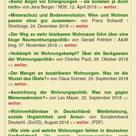
»
Keine Angst vor Enteignungen – sie kommen ja doch
von Jens Berger / NDS, 12. April 2019 >>
.
nicht
«
weiter
»
Mieterschutz und Bodenrevolution: Wien und Wohnen
von Franz Schandl /
passte einst gut zusammen
«
Streifzüge, 24. Dezember 2018 >>
.
weiter
»
Der Weg zu mehr leistbarem Wohnraum führt über eine
von Gerald Fröhlich / A&W
kluge Raumordnungspolitik
«
blog, 07. November 2018 >>
.
weiter
»
Verkämpft im Wohnungskampf? Über die Sackgassen
von Charles Pauli, 29. Oktober 2018
der Wohnungspolitik
«
>>
.
weiter
»
Der Mangel an bezahlbaren Wohnungen. Was ist die
von Claus Schreer, 25. September 2018
Wurzel des Übels?
«
>>
.
weiter
»
Ausrichtung der Wohnungspolitik: Was tun gegen
von Leo Mayer, 22. September 2018 >>
Mietenwahnsinn?
«
.
weiter
»
Wohnverhältnisse in Deutschland: Mietbelastung,
von Sozialverband
soziale Ungleichheit und Armut
«
Deutschl. (SoVD), August 2018 >>
. (PDF)
weiter
»
Wie viele und welche Wohnungen fehlen in deutschen
Die soziale Versorgungslücke nach
Großstädten?