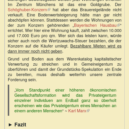
Im Zentrum Münchens ist das eine Goldgrube. Der
extern)
extern)
Schöghuber-Konzern
(Link
hat aber das Brauereigelände nicht
verkauft. Eine Bodenwertsteigerung hätte man gar nicht
ist
abschöpfen können. Stattdessen werden die Wohnungen von
extern)
der zum Konzern gehörenden „
Bayerischen Hausbau
(Link
“
errichtet. Wer hier eine Wohnung kauft, zahlt zwischen 10.000
ist
und 17.000 Euro pro qm. Wer sich das leisten kann, würde
extern
sicher auch noch die Wertzuwachs-Steuer bezahlen, die der
Konzern auf die Käufer umlegt.
Bezahlbare Mieten wird es
dann immer noch nicht geben
.
Grund und Boden aus dem Warenkatalog kapitalistischer
Verwertung zu streichen und in Gemeineigentum zu
überführen und damit der Grundstücks-Spekulation ein Ende
zu bereiten, muss deshalb weiterhin unsere zentrale
Forderung sein.
„
Vom Standpunkt einer höheren ökonomischen
Gesellschaftsformation wird das Privateigentum
einzelner Individuen am Erdball ganz so überholt
erscheinen wie das Privateigentum eines Menschen an
einem anderen Menschen
“ ~
Karl Marx
(Link
ist
extern)
► Fazit