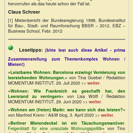
hervorrufen als das heute schon der Fall ist.
Claus Schreer
[1] Mietenbericht der Bundesregierung 1998, Bundesinstitut
für Bau-, Stadt- und Raumforschung BBSR – 2012, EBZ –
Business School, Febr. 2012
Lesetipps:
(bitte lest auch diese Artikel - prima
Zusammenstellung zum Themenkomplex Wohnen /
Mieten!)
»
Leistbares Wohnen: Barcelona erzwingt Vermietung von
von Tina Goebel / Redaktion
leerstehenden Wohnungen.
«
MOMENTUM INSTITUT, 29. Juli 2020 >>
.
weiter
»
Wohnen: Wie Frankreich es geschafft hat, den
von Lisa Wölfl / Redaktion
Leerstand zu verringern
«
MOMENTUM INSTITUT, 29. Juni 2020 >>
.
weiter
»
Wohnen am (freien) Markt: wer kann sich das leisten?
«
von Manfred Krenn / A&W blog, 3. April 2020 >>
.
weiter
»
Berliner Mietendeckel ist ein Täuschungsmanöver
.
Feigenblatt für eine unsoziale Wohnungspolitik
von Tino
«