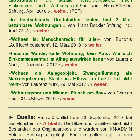
Einkommen und Wohnungsgröße
von Hans-Böckler-
«
Stiftung, April 2018 >>
. (PDF)
weiter
»
In Deutschlands Großstädten fehlen fast 2 Mio.
von Hans-Böckler-Stiftung, 15.
bezahlbare Wohnungen.
«
April 2018 >>
.
weiter
von Bündnis
»
Wohnen ist Menschenrecht für alle!
«
„AufRecht bestehen“, 12. März 2018 >>
.
weiter
»
Feuchte Wände, kalte Wohnung, kein Auto. Wie sich
von Laurenz
Einkommensarmut im Alltag auswirken kann
«
Nurk, 2. Dezember 2017 >>
.
weiter
»
Wohnen als Anlageobjekt, Zwangsräumung als
Staatliches Hilfesystem funktioniert nicht
Marktregulierung
.
mehr
von Laurenz Nurk, 29. Mai 2017 >>
.
«
weiter
von Charles
»
Wohnungsnot und Mieten: Pfusch am Bau
«
Pauli, 31. Oktober 2016 >>
.
weiter
► Quelle:
Erstveröffentlicht am 23. September 2018 bei
isw-München >>
(Link
. Die Bilder und Grafiken sind nicht
Artikel
Bestandteil des Originalartikels und wurden von KN-ADMIN
ist
Helmut Schnug eingefügt. Für sie gelten ggf. andere
extern)
Lizenzen, s.u..