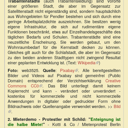
(auch Trabantensiedlung) sind Vororte
Trabantenstädte
einer größeren Stadt, die aber im Gegensatz zur
Satellitenstadt nicht eigenständig sind, sondern hauptsächlich
aus Wohngebieten für Pendler bestehen und sich durch eine
geringe Arbeitsplatzdichte auszeichnen. Sie besitzen wenig
eigene Infrastruktur, die sich auf rudimentäre eigene
Funktionen beschränkt, etwa auf Einzelhandelsgeschäfte des
täglichen Bedarfs und Schulen. Trabantenstädte sind eine
neuzeitliche Erscheinung. Sie werden gebaut, um den
Wohnraumbedarf für die Kernstadt decken zu können.
Gleiches gilt auch für die Schlafstadt, die aber im Gegensatz
zu den beiden anderen Stadttypen nicht zwingend Resultat
einer geplanten Entwicklung ist. (Text:
Wikipedia
(Link
)
ist
web3525.
:
Pixabay
(Link
. Alle bereitgestellten
Foto:
Quelle
extern)
Bilder und Videos auf Pixabay sind gemeinfrei (Public
ist
Domain) entsprechend der Verzichtserklärung
extern)
Creative
Commons CC0
(Link
. Das Bild unterliegt damit keinem
Kopierrecht und kann - verändert oder unverändert -
ist
kostenlos für kommerzielle und nicht kommerzielle
extern)
Anwendungen in digitaler oder gedruckter Form ohne
Bildnachweis oder Quellenangabe verwendet werden. >>
Bild
(Link
.
ist
2. Mieterdemo - Protestler mit Schild: "
Enteignung ist
extern)
- Kotti & Co / Mietenprotest Berlin
die halbe Miete!
"