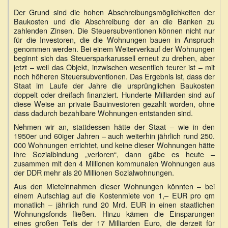
Der Grund sind die hohen Abschreibungsmöglichkeiten der
Baukosten und die Abschreibung der an die Banken zu
zahlenden Zinsen. Die Steuersubventionen können nicht nur
für die Investoren, die die Wohnungen bauen in Anspruch
genommen werden. Bei einem Weiterverkauf der Wohnungen
beginnt sich das Steuersparkarussell erneut zu drehen, aber
jetzt – weil das Objekt, inzwischen wesentlich teurer ist – mit
noch höheren Steuersubventionen. Das Ergebnis ist, dass der
Staat im Laufe der Jahre die ursprünglichen Baukosten
doppelt oder dreifach finanziert. Hunderte Milliarden sind auf
diese Weise an private Bauinvestoren gezahlt worden, ohne
dass dadurch bezahlbare Wohnungen entstanden sind.
Nehmen wir an, stattdessen hätte der Staat – wie in den
1950er und 60iger Jahren – auch weiterhin jährlich rund 250.
000 Wohnungen errichtet, und keine dieser Wohnungen hätte
ihre Sozialbindung „verloren“, dann gäbe es heute –
zusammen mit den 4 Millionen kommunalen Wohnungen aus
der DDR mehr als 20 Millionen Sozialwohnungen.
Aus den Mieteinnahmen dieser Wohnungen könnten – bei
einem Aufschlag auf die Kostenmiete von 1,– EUR pro qm
monatlich – jährlich rund 20 Mrd. EUR in einen staatlichen
Wohnungsfonds fließen. Hinzu kämen die Einsparungen
eines großen Teils der 17 Milliarden Euro, die derzeit für