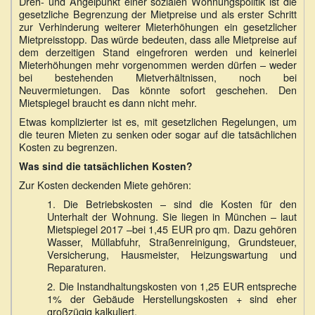
Dreh- und Angelpunkt einer sozialen Wohnungspolitik ist die
gesetzliche Begrenzung der Mietpreise und als erster Schritt
zur Verhinderung weiterer Mieterhöhungen ein gesetzlicher
Mietpreisstopp. Das würde bedeuten, dass alle Mietpreise auf
dem derzeitigen Stand eingefroren werden und keinerlei
Mieterhöhungen mehr vorgenommen werden dürfen – weder
bei bestehenden Mietverhältnissen, noch bei
Neuvermietungen. Das könnte sofort geschehen. Den
Mietspiegel braucht es dann nicht mehr.
Etwas komplizierter ist es, mit gesetzlichen Regelungen, um
die teuren Mieten zu senken oder sogar auf die tatsächlichen
Kosten zu begrenzen.
Was sind die tatsächlichen Kosten?
Zur Kosten deckenden Miete gehören:
1. Die Betriebskosten – sind die Kosten für den
Unterhalt der Wohnung. Sie liegen in München – laut
Mietspiegel 2017 –bei 1,45 EUR pro qm. Dazu gehören
Wasser, Müllabfuhr, Straßenreinigung, Grundsteuer,
Versicherung, Hausmeister, Heizungswartung und
Reparaturen.
2. Die Instandhaltungskosten von 1,25 EUR entspreche
1% der Gebäude Herstellungskosten + sind eher
großzügig kalkuliert.