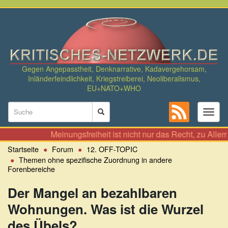
Direkt
zum
Inhalt
Gegen Angepasstheit, Denknarrative, Kadavergehorsam,
Inländerfeindlichkeit, Kriegstreiberei, Neoliberalismus,
EU+NATO+WHO
Suchformular
Toggl
naviga
Suche
Meinungsfreiheit ist nicht nur das Recht, zu Allem seinen Se
Startseite
Forum
12. OFF-TOPIC
Themen ohne spezifische Zuordnung in andere
Forenbereiche
Der Mangel an bezahlbaren
Wohnungen. Was ist die Wurzel
des Übels?