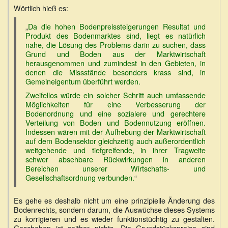
Wörtlich hieß es:
„
Da die hohen Bodenpreissteigerungen Resultat und
Produkt des Bodenmarktes sind, liegt es natürlich
nahe, die Lösung des Problems darin zu suchen, dass
Grund und Boden aus der Marktwirtschaft
herausgenommen und zumindest in den Gebieten, in
denen die Missstände besonders krass sind, in
Gemeineigentum überführt werden.
Zweifellos würde ein solcher Schritt auch umfassende
Möglichkeiten für eine Verbesserung der
Bodenordnung und eine sozialere und gerechtere
Verteilung von Boden und Bodennutzung eröffnen.
Indessen wären mit der Aufhebung der Marktwirtschaft
auf dem Bodensektor gleichzeitig auch außerordentlich
weitgehende und tiefgreifende, in ihrer Tragweite
schwer absehbare Rückwirkungen in anderen
Bereichen unserer Wirtschafts- und
Gesellschaftsordnung verbunden.
“
Es gehe es deshalb nicht um eine prinzipielle Änderung des
Bodenrechts, sondern darum, die Auswüchse dieses Systems
zu korrigieren und es wieder funktionstüchtig zu gestalten.
Geschehen ist seither nichts. Die Grundstückspreise sind