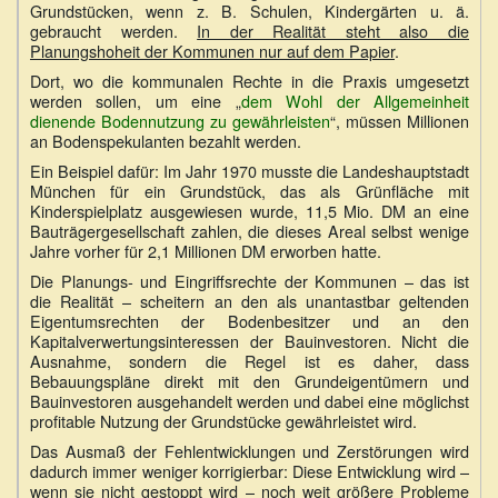
Grundstücken, wenn z. B. Schulen, Kindergärten u. ä.
gebraucht werden.
In der Realität steht also die
Planungshoheit der Kommunen nur auf dem Papier
.
Dort, wo die kommunalen Rechte in die Praxis umgesetzt
werden sollen, um eine „
dem Wohl der Allgemeinheit
dienende Bodennutzung zu gewährleisten
“, müssen Millionen
an Bodenspekulanten bezahlt werden.
Ein Beispiel dafür: Im Jahr 1970 musste die Landeshauptstadt
München für ein Grundstück, das als Grünfläche mit
Kinderspielplatz ausgewiesen wurde, 11,5 Mio. DM an eine
Bauträgergesellschaft zahlen, die dieses Areal selbst wenige
Jahre vorher für 2,1 Millionen DM erworben hatte.
Die Planungs- und Eingriffsrechte der Kommunen – das ist
die Realität – scheitern an den als unantastbar geltenden
Eigentumsrechten der Bodenbesitzer und an den
Kapitalverwertungsinteressen der Bauinvestoren. Nicht die
Ausnahme, sondern die Regel ist es daher, dass
Bebauungspläne direkt mit den Grundeigentümern und
Bauinvestoren ausgehandelt werden und dabei eine möglichst
profitable Nutzung der Grundstücke gewährleistet wird.
Das Ausmaß der Fehlentwicklungen und Zerstörungen wird
dadurch immer weniger korrigierbar: Diese Entwicklung wird –
wenn sie nicht gestoppt wird – noch weit größere Probleme