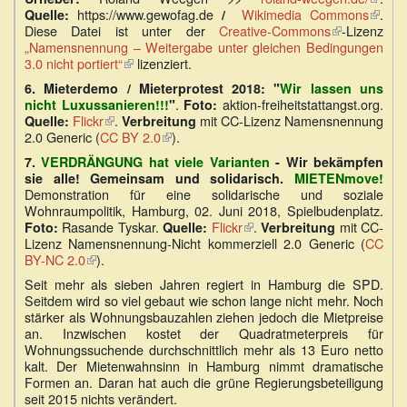
https://www.gewofag.de
Wikimedia Commons
ist
(Link
.
Quelle:
/
Diese Datei ist unter der
Creative-Commons
(Link
-Lizenz
extern
ist
„Namensnennung – Weitergabe unter gleichen Bedingungen
ist
extern
3.0 nicht portiert“
(Link
lizenziert.
extern)
ist
6.
Mieterdemo / Mieterprotest 2018: "
Wir lassen uns
extern)
.
aktion-freiheitstattangst.org.
nicht Luxussanieren!!!
"
Foto:
Flickr
(Link
.
mit CC-Lizenz Namensnennung
Quelle:
Verbreitung
2.0 Generic (
CC BY 2.0
ist
(Link
).
extern)
ist
7.
VERDRÄNGUNG hat viele Varianten
- Wir bekämpfen
extern)
sie alle! Gemeinsam und solidarisch.
MIETENmove!
Demonstration für eine solidarische und soziale
Wohnraumpolitik, Hamburg, 02. Juni 2018, Spielbudenplatz.
Rasande Tyskar.
Flickr
(Link
.
mit CC-
Foto:
Quelle:
Verbreitung
Lizenz Namensnennung-Nicht kommerziell 2.0 Generic (
ist
CC
BY-NC 2.0
(Link
).
extern)
ist
Seit mehr als sieben Jahren regiert in Hamburg die SPD.
extern)
Seitdem wird so viel gebaut wie schon lange nicht mehr. Noch
stärker als Wohnungsbauzahlen ziehen jedoch die Mietpreise
an. Inzwischen kostet der Quadratmeterpreis für
Wohnungssuchende durchschnittlich mehr als 13 Euro netto
kalt. Der Mietenwahnsinn in Hamburg nimmt dramatische
Formen an. Daran hat auch die grüne Regierungsbeteiligung
seit 2015 nichts verändert.