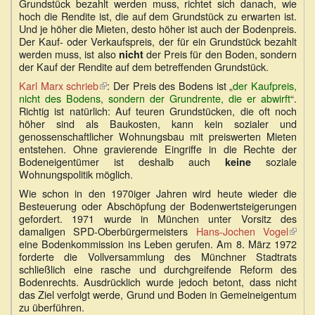
Grundstück bezahlt werden muss, richtet sich danach, wie
hoch die Rendite ist, die auf dem Grundstück zu erwarten ist.
Und je höher die Mieten, desto höher ist auch der Bodenpreis.
Der Kauf- oder Verkaufspreis, der für ein Grundstück bezahlt
werden muss, ist also
der Preis für den Boden, sondern
nicht
der Kauf der Rendite auf dem betreffenden Grundstück.
Karl Marx schrieb
(Link
: Der Preis des Bodens ist „
der Kaufpreis,
nicht des Bodens, sondern der Grundrente, die er abwirft
ist
“.
Richtig ist natürlich: Auf teuren Grundstücken, die oft noch
extern)
höher sind als Baukosten, kann kein sozialer und
genossenschaftlicher Wohnungsbau mit preiswerten Mieten
entstehen. Ohne gravierende Eingriffe in die Rechte der
Bodeneigentümer ist deshalb auch
soziale
keine
Wohnungspolitik möglich.
Wie schon in den 1970iger Jahren wird heute wieder die
Besteuerung oder Abschöpfung der Bodenwertsteigerungen
gefordert. 1971 wurde in München unter Vorsitz des
damaligen SPD-Oberbürgermeisters
Hans-Jochen Vogel
(Link
eine Bodenkommission ins Leben gerufen. Am 8. März 1972
ist
forderte die Vollversammlung des Münchner Stadtrats
exter
schließlich eine rasche und durchgreifende Reform des
Bodenrechts. Ausdrücklich wurde jedoch betont, dass nicht
das Ziel verfolgt werde, Grund und Boden in Gemeineigentum
zu überführen.