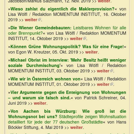
Jacobson/Markus Salzmann, 12. Nov. 2019 >>
.
weiter
von
»
Wieso zahlst du eigentlich die Maklerprovision?
«
Lisa Wölfl / Redaktion MOMENTUM INSTITUT, 16. Oktober
2019 >>
(Link
.
weiter
ist
»
Die Wiener Gemeindebauten:
Leistbares Wohnen für alle
extern)
von Lisa Wölfl / Redaktion MOMENTUM
oder Brennpunkt?
«
INSTITUT, 14. Oktober 2019 >>
(Link
.
weiter
ist
»
Können Grüne Wohnungspolitik? Was für eine Frage!
«
extern)
von Egon W. Kreutzer, 05. Okt. 2019 >>
.
weiter
»
Michael Obrist im Interview:
'Mehr Besitz heißt weniger
von Lisa Wölfl / Redaktion
soziale Durchmischung'
«
MOMENTUM INSTITUT, 03. Oktober 2019 >>
(Link
.
weiter
ist
Lisa Wölfl / Redaktion
»
Wie wir in Österreich wohnen von
«
extern)
MOMENTUM INSTITUT, 01. Oktober 2019 >>
(Link
.
weiter
ist
»
Vier Argumente gegen die Enteignung von Wohnungen
extern)
von Patrick Schreiner, 04.
– und warum sie falsch sind.
«
Juni 2019 >>
.
weiter
»
Von Aachen bis Würzburg: Wie groß ist die
Städteprofile zeigen Wohnsituation
Wohnungsnot bei uns?
detailliert für jede der 77 deutschen Großstädte
von Hans
«
Böckler Stiftung, 4. Mai 2019 >>
.
weiter