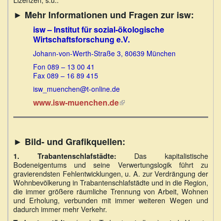
►
Mehr Informationen und Fragen zur isw:
isw – Institut für sozial-ökologische
Wirtschaftsforschung e.V.
Johann-von-Werth-Straße 3, 80639 München
Fon 089 – 13 00 41
Fax 089 – 16 89 415
isw_muenchen@t-online.de
www.isw-muenchen.de
(Link
ist
extern)
► Bild- und Grafikquellen:
Das kapitalistische
1. Trabantenschlafstädte:
Bodeneigentums und seine Verwertungslogik führt zu
gravierendsten Fehlentwicklungen, u. A. zur Verdrängung der
Wohnbevölkerung in Trabantenschlafstädte und in die Region,
die immer größere räumliche Trennung von Arbeit, Wohnen
und Erholung, verbunden mit immer weiteren Wegen und
dadurch immer mehr Verkehr.