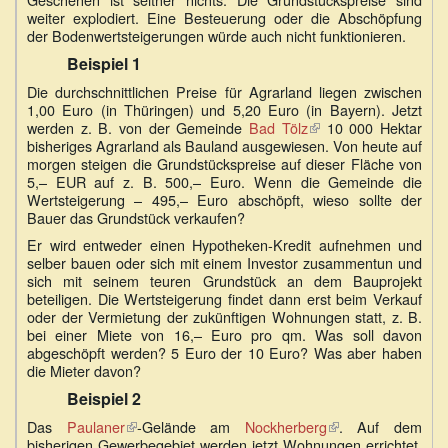
weiter explodiert. Eine Besteuerung oder die Abschöpfung
der Bodenwertsteigerungen würde auch nicht funktionieren.
Beispiel 1
Die durchschnittlichen Preise für Agrarland liegen zwischen
1,00 Euro (in Thüringen) und 5,20 Euro (in Bayern). Jetzt
werden z. B. von der Gemeinde
Bad Tölz
(Link
10 000 Hektar
bisheriges Agrarland als Bauland ausgewiesen. Von heute auf
ist
morgen steigen die Grundstückspreise auf dieser Fläche von
extern)
5,– EUR auf z. B. 500,– Euro. Wenn die Gemeinde die
Wertsteigerung – 495,– Euro abschöpft, wieso sollte der
Bauer das Grundstück verkaufen?
Er wird entweder einen Hypotheken-Kredit aufnehmen und
selber bauen oder sich mit einem Investor zusammentun und
sich mit seinem teuren Grundstück an dem Bauprojekt
beteiligen. Die Wertsteigerung findet dann erst beim Verkauf
oder der Vermietung der zukünftigen Wohnungen statt, z. B.
bei einer Miete von 16,– Euro pro qm. Was soll davon
abgeschöpft werden? 5 Euro der 10 Euro? Was aber haben
die Mieter davon?
Beispiel 2
Das
Paulaner
(Link
-Gelände am
Nockherberg
(Link
. Auf dem
bisherigen Gewerbegebiet werden jetzt Wohnungen errichtet.
ist
ist