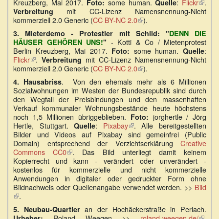
Kreuzberg, Mai 2017.
some human.
:
Flickr
(Link
.
Foto:
Quelle
mit CC-Lizenz Namensnennung-Nicht
ist
Verbreitung
kommerziell 2.0 Generic (
CC BY-NC 2.0
(Link
).
extern
ist
3.
Mieterdemo - Protestler mit Schild: "
DENN DIE
extern)
- Kotti & Co / Mietenprotest
HÄUSER GEHÖREN UNS!
"
Berlin Kreuzberg, Mai 2017.
some human.
:
Foto:
Quelle
Flickr
(Link
.
mit CC-Lizenz Namensnennung-Nicht
Verbreitung
kommerziell 2.0 Generic (
ist
CC BY-NC 2.0
(Link
).
extern)
ist
. Von den ehemals mehr als 6 Millionen
4. Hausabriss
extern)
Sozialwohnungen im Westen der Bundesrepublik sind durch
den Wegfall der Preisbindungen und den massenhaften
Verkauf kommunaler Wohnungsbestände heute höchstens
noch 1,5 Millionen übriggeblieben.
jorghertle / Jörg
Foto:
Hertle, Stuttgart.
:
Pixabay
(Link
. Alle bereitgestellten
Quelle
Bilder und Videos auf Pixabay sind gemeinfrei (Public
ist
Domain) entsprechend der Verzichtserklärung
extern)
Creative
Commons CC0
(Link
. Das Bild unterliegt damit keinem
Kopierrecht und kann - verändert oder unverändert -
ist
kostenlos für kommerzielle und nicht kommerzielle
extern)
Anwendungen in digitaler oder gedruckter Form ohne
Bildnachweis oder Quellenangabe verwendet werden. >>
Bild
(Link
.
ist
an der Hochäckerstraße in Perlach.
5. Neubau-Quartier
extern)
Roland Weegen >>
roland-weegen.de/
(Link
.
Urheber: