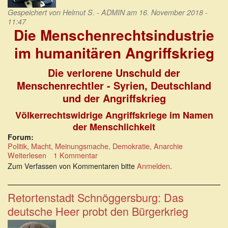
Gespeichert von
Helmut S. - ADMIN
am 16. November 2018 -
11:47
Die Menschenrechtsindustrie
im humanitären Angriffskrieg
Die verlorene Unschuld der
Menschenrechtler - Syrien, Deutschland
und der Angriffskrieg
Völkerrechtswidrige Angriffskriege im Namen
der Menschlichkeit
Forum:
Politik, Macht, Meinungsmache, Demokratie, Anarchie
Weiterlesen
über
1 Kommentar
Jochen
Zum Verfassen von Kommentaren bitte
Anmelden
.
Mitschka
und
Tim
Retortenstadt Schnöggersburg: Das
Anderson:
deutsche Heer probt den Bürgerkrieg
Die
Menschenrechtsindustrie