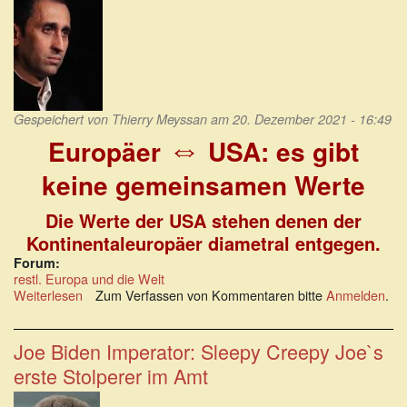
Demokratie
Gespeichert von
Thierry Meyssan
am 20. Dezember 2021 - 16:49
⇔
Europäer
USA: es gibt
keine gemeinsamen Werte
Die Werte der USA stehen denen der
Kontinentaleuropäer diametral entgegen.
Forum:
restl. Europa und die Welt
Weiterlesen
über
Zum Verfassen von Kommentaren bitte
Anmelden
.
Europäer
und
die
Joe Biden Imperator: Sleepy Creepy Joe`s
USA:
erste Stolperer im Amt
es
gibt