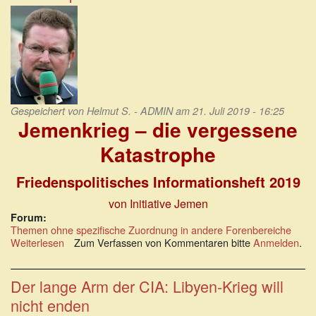
am
Rande
des
Bürgerkriegs
Gespeichert von
Helmut S. - ADMIN
am 21. Juli 2019 - 16:25
Jemenkrieg – die vergessene
Katastrophe
Friedenspolitisches Informationsheft 2019
von Initiative Jemen
Forum:
Themen ohne spezifische Zuordnung in andere Forenbereiche
Weiterlesen
über
Zum Verfassen von Kommentaren bitte
Anmelden
.
Jemenkrieg
–
die
Der lange Arm der CIA: Libyen-Krieg will
vergessene
nicht enden
Katastrophe: