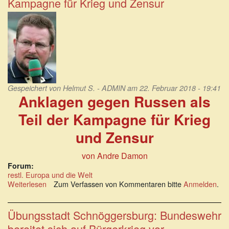
Kampagne für Krieg und Zensur
Nachkriegszeit
im
Nahen
und
Mittleren
Osten
Gespeichert von
Helmut S. - ADMIN
am 22. Februar 2018 - 19:41
Anklagen gegen Russen als
Teil der Kampagne für Krieg
und Zensur
von Andre Damon
Forum:
restl. Europa und die Welt
Weiterlesen
über
Zum Verfassen von Kommentaren bitte
Anmelden
.
Anklagen
gegen
Russen
Übungsstadt Schnöggersburg: Bundeswehr
als
bereitet sich auf Bürgerkrieg vor