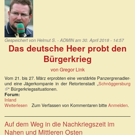
im
humanitären
Angriffskrieg
Gespeichert von
Helmut S. - ADMIN
am 30. April 2018 - 14:57
Das deutsche Heer probt den
Bürgerkrieg
von Gregor Link
Vom 21. bis 27. März erprobten eine verstärkte Panzergrenadier-
und eine Jägerkompanie in der Retortenstadt „
Schnöggersburg
(Link
“ Bürgerkriegssituationen.
ist
Forum:
extern)
Inland
Weiterlesen
über
Zum Verfassen von Kommentaren bitte
Anmelden
.
Retortenstadt
Schnöggersburg:
Das
Auf dem Weg in die Nachkriegszeit im
deutsche
Nahen und Mittleren Osten
Heer