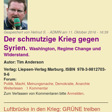
Gespeichert von
Helmut S. - ADMIN
am 11. Oktober 2016 - 16:39
Der schmutzige Krieg gegen
Syrien.
Washington, Regime Change und
Widerstand.
Autor: Tim Anderson
Verlag: Liepsen-Verlag Marburg. ISBN 978-3-9812703-
9-6
Forum:
Politik, Macht, Meinungsmache, Demokratie, Anarchie
Weiterlesen
über
1 Kommentar
Der
Zum Verfassen von Kommentaren bitte
Anmelden
.
schmutzige
Krieg
gegen
Luftbrücke in den Krieg: GRÜNE treiben
Syrien: