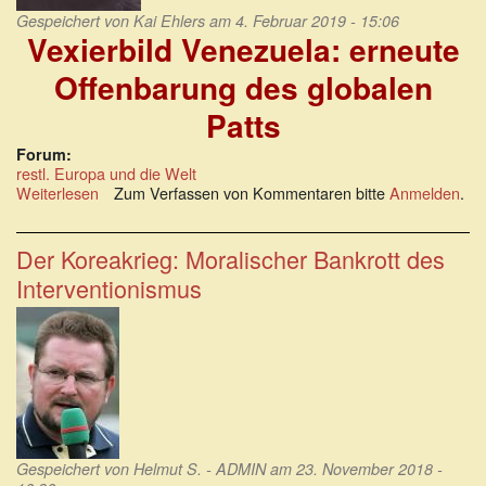
Gespeichert von
Kai Ehlers
am 4. Februar 2019 - 15:06
Vexierbild Venezuela: erneute
Offenbarung des globalen
Patts
Forum:
restl. Europa und die Welt
Weiterlesen
über
Zum Verfassen von Kommentaren bitte
Anmelden
.
Vexierbild
Venezuela:
erneute
Der Koreakrieg: Moralischer Bankrott des
Offenbarung
Interventionismus
des
globalen
Patts
Gespeichert von
Helmut S. - ADMIN
am 23. November 2018 -