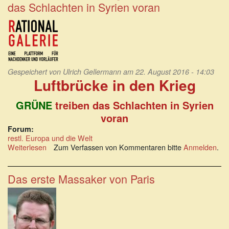
das Schlachten in Syrien voran
Washington,
Regime
Change
und
Widerstand.
(TIM
ANDERSON)
Gespeichert von
Ulrich Gellermann
am 22. August 2016 - 14:03
Luftbrücke in den Krieg
GRÜNE
treiben das Schlachten in Syrien
voran
Forum:
restl. Europa und die Welt
Weiterlesen
über
Zum Verfassen von Kommentaren bitte
Anmelden
.
Luftbrücke
in
den
Das erste Massaker von Paris
Krieg:
GRÜNE
treiben
das
Schlachten