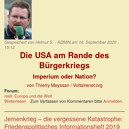
erste
Stolperer
im
Amt
Gespeichert von
Helmut S. - ADMIN
am 16. September 2020 -
15:12
Die USA am Rande des
Bürgerkriegs
Imperium oder Nation?
von Thierry Meyssan / Voltairenet.org
Forum:
restl. Europa und die Welt
Weiterlesen
über
Zum Verfassen von Kommentaren bitte
Anmelden
.
Imperium
oder
Nation?
Jemenkrieg – die vergessene Katastrophe:
Die
Friedenspolitisches Informationsheft 2019
USA