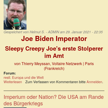
keine
gemeinsamen
Werte
Gespeichert von
Helmut S. - ADMIN
am 29. Januar 2021 - 22:35
Joe Biden Imperator
Sleepy Creepy Joe's erste Stolperer
im Amt
von Thierry Meyssan
, Voltaire Netzwerk | Paris
(Frankreich)
Forum:
restl. Europa und die Welt
Weiterlesen
über
Zum Verfassen von Kommentaren bitte
Anmelden
.
Joe
Biden
Imperator:
Imperium oder Nation? Die USA am Rande
Sleepy
des Bürgerkriegs
Creepy
Joe`s