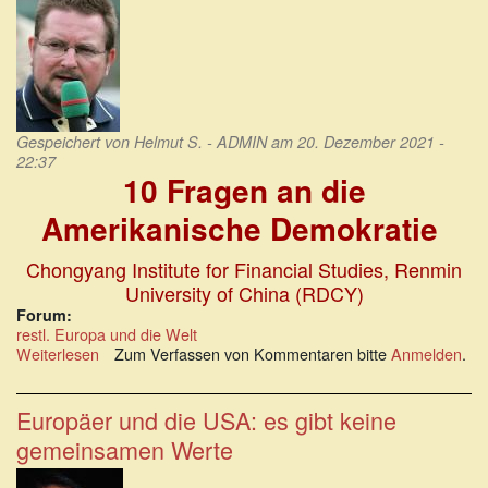
Gespeichert von
Helmut S. - ADMIN
am 20. Dezember 2021 -
22:37
10 Fragen an die
Amerikanische Demokratie
Chongyang Institute for Financial Studies, Renmin
University of China (RDCY)
Forum:
restl. Europa und die Welt
Weiterlesen
über
Zum Verfassen von Kommentaren bitte
Anmelden
.
RDCY:
Zehn
Fragen
Europäer und die USA: es gibt keine
an
gemeinsamen Werte
die
Amerikanische