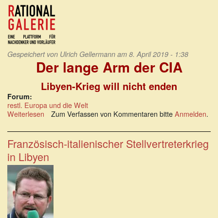
Friedenspolitisches
Informationsheft
2019
Gespeichert von
Ulrich Gellermann
am 8. April 2019 - 1:38
Der lange Arm der CIA
Libyen-Krieg will nicht enden
Forum:
restl. Europa und die Welt
Weiterlesen
über
Zum Verfassen von Kommentaren bitte
Anmelden
.
Der
lange
Arm
Französisch-italienischer Stellvertreterkrieg
der
in Libyen
CIA:
Libyen-
Krieg
will
nicht
enden