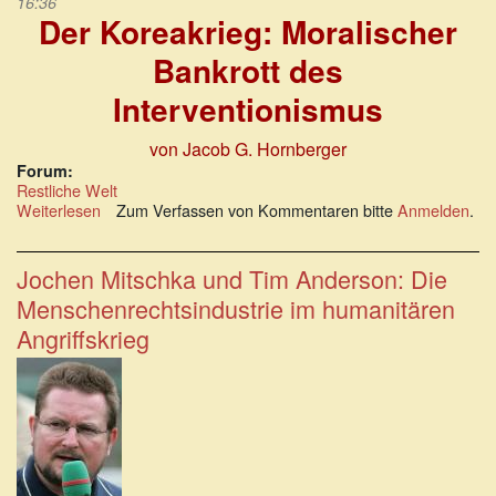
16:36
Der Koreakrieg: Moralischer
Bankrott des
Interventionismus
von Jacob G. Hornberger
Forum:
Restliche Welt
Weiterlesen
über
Zum Verfassen von Kommentaren bitte
Anmelden
.
Der
Koreakrieg:
Moralischer
Jochen Mitschka und Tim Anderson: Die
Bankrott
Menschenrechtsindustrie im humanitären
des
Interventionismus
Angriffskrieg