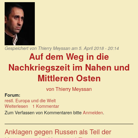
probt
den
Bürgerkrieg
Gespeichert von
Thierry Meyssan
am 5. April 2018 - 20:14
Auf dem Weg in die
Nachkriegszeit im Nahen und
Mittleren Osten
von Thierry Meyssan
Forum:
restl. Europa und die Welt
Weiterlesen
über
1 Kommentar
Auf
Zum Verfassen von Kommentaren bitte
Anmelden
.
dem
Weg
in
Anklagen gegen Russen als Teil der
die