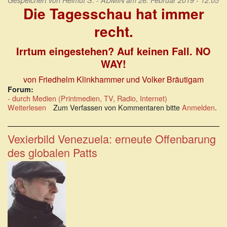
Gespeichert von
Helmut S. - ADMIN
am 26. Februar 2019 - 12:05
Die Tagesschau hat immer
recht.
Irrtum eingestehen? Auf keinen Fall. NO
WAY!
von Friedhelm Klinkhammer und Volker Bräutigam
Forum:
- durch Medien (Printmedien, TV, Radio, Internet)
Weiterlesen
über
Zum Verfassen von Kommentaren bitte
Anmelden
.
Die
Tagesschau
hat
Vexierbild Venezuela: erneute Offenbarung
immer
des globalen Patts
recht.
Irrtum
eingestehen?
Auf
keinen
Fall.
NO
WAY!