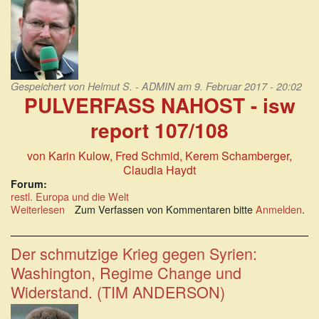
(WOLFGANG
BITTNER)
Gespeichert von
Helmut S. - ADMIN
am 9. Februar 2017 - 20:02
PULVERFASS NAHOST - isw
report 107/108
von Karin Kulow, Fred Schmid, Kerem Schamberger,
Claudia Haydt
Forum:
restl. Europa und die Welt
Weiterlesen
über
Zum Verfassen von Kommentaren bitte
Anmelden
.
PULVERFASS
NAHOST
-
Der schmutzige Krieg gegen Syrien:
isw
Washington, Regime Change und
report
107/108
Widerstand. (TIM ANDERSON)