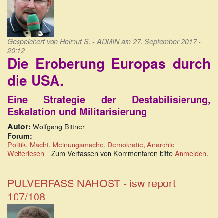
Gespeichert von
Helmut S. - ADMIN
am 27. September 2017 -
20:12
Die Eroberung Europas durch
die USA.
Eine Strategie der Destabilisierung,
Eskalation und Militarisierung
Autor:
Wolfgang Bittner
Forum:
Politik, Macht, Meinungsmache, Demokratie, Anarchie
Weiterlesen
über
Zum Verfassen von Kommentaren bitte
Anmelden
.
NEUAUSGABE:
Die
Eroberung
PULVERFASS NAHOST - isw report
Europas
107/108
durch
die
USA.