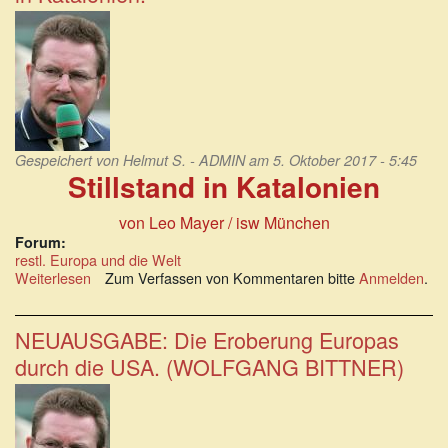
auf
Bürgerkrieg
vor
Gespeichert von
Helmut S. - ADMIN
am 5. Oktober 2017 - 5:45
Stillstand in Katalonien
von Leo Mayer
/ isw München
Forum:
restl. Europa und die Welt
Weiterlesen
über
Zum Verfassen von Kommentaren bitte
Anmelden
.
Spanien,
die
Schande
NEUAUSGABE: Die Eroberung Europas
Europas!
durch die USA. (WOLFGANG BITTNER)
Stillstand
in
Katalonien.