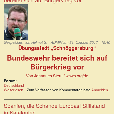
Teil
der
Kampagne
für
Krieg
und
Zensur
Gespeichert von
Helmut S. - ADMIN
am 31. Oktober 2017 - 15:40
Übungsstadt „Schnöggersburg“
Bundeswehr bereitet sich auf
Bürgerkrieg vor
Von Johannes Stern / wsws.org/de
Forum:
Deutschland
Weiterlesen
über
Zum Verfassen von Kommentaren bitte
Anmelden
.
Übungsstadt
Schnöggersburg:
Bundeswehr
Spanien, die Schande Europas! Stillstand
bereitet
in Katalonien.
sich