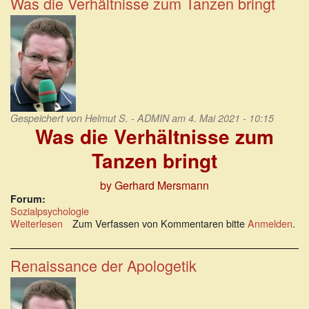
Was die Verhältnisse zum Tanzen bringt
Neoliberalismus
im
Roten
Wien
Gespeichert von
Helmut S. - ADMIN
am 4. Mai 2021 - 10:15
Was die Verhältnisse zum
Tanzen bringt
by Gerhard Mersmann
Forum:
Sozialpsychologie
Weiterlesen
über
Zum Verfassen von Kommentaren bitte
Anmelden
.
Was
die
Verhältnisse
Renaissance der Apologetik
zum
Tanzen
bringt