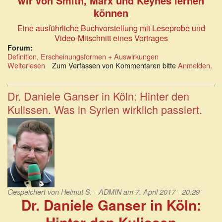
wir von Smith, Marx und Keynes lernen
können
Eine ausführliche Buchvorstellung mit Leseprobe und
Video-Mitschnitt eines Vortrages
Forum:
Definition, Erscheinungsformen + Auswirkungen
Weiterlesen
über
Zum Verfassen von Kommentaren bitte
Anmelden
.
KEIN
KAPITALISMUS
IST
Dr. Daniele Ganser in Köln: Hinter den
AUCH
Kulissen. Was in Syrien wirklich passiert.
KEINE
LÖSUNG
(Literatur
+
Vortrag)
Gespeichert von
Helmut S. - ADMIN
am 7. April 2017 - 20:29
Dr. Daniele Ganser in Köln: