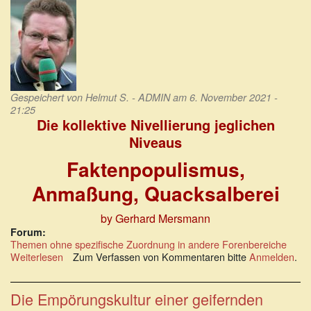
Gespeichert von
Helmut S. - ADMIN
am 6. November 2021 -
21:25
Die kollektive Nivellierung jeglichen
Niveaus
Faktenpopulismus,
Anmaßung, Quacksalberei
by Gerhard Mersmann
Forum:
Themen ohne spezifische Zuordnung in andere Forenbereiche
Weiterlesen
über
Zum Verfassen von Kommentaren bitte
Anmelden
.
Die
kollektive
Nivellierung
Die Empörungskultur einer geifernden
jeglichen