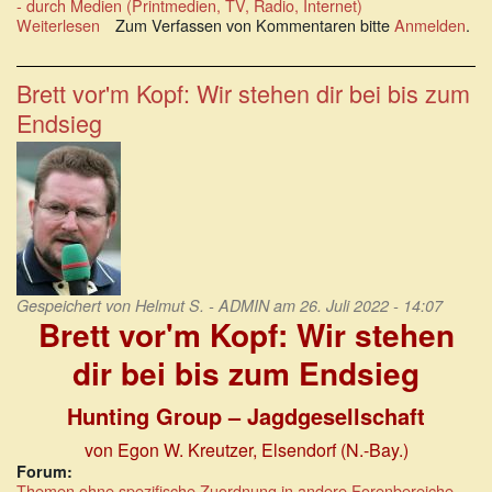
- durch Medien (Printmedien, TV, Radio, Internet)
Weiterlesen
über
Zum Verfassen von Kommentaren bitte
Anmelden
.
Orchestrierte
Angriffe
auf
Brett vor'm Kopf: Wir stehen dir bei bis zum
die
Endsieg
Meinungsfreiheit
Gespeichert von
Helmut S. - ADMIN
am 26. Juli 2022 - 14:07
Brett vor'm Kopf: Wir stehen
dir bei bis zum Endsieg
Hunting Group – Jagdgesellschaft
von Egon W. Kreutzer
, Elsendorf (N.-Bay.)
Forum:
Themen ohne spezifische Zuordnung in andere Forenbereiche