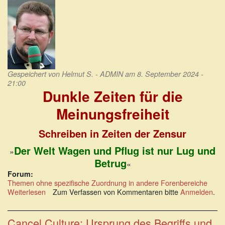
Sollbruchstellen
Gespeichert von
Helmut S. - ADMIN
am 8. September 2024 -
21:00
Dunkle Zeiten für die
Meinungsfreiheit
Schreiben in Zeiten der Zensur
Der Welt Wagen und Pflug ist nur Lug und
»
Betrug
«
Forum:
Themen ohne spezifische Zuordnung in andere Forenbereiche
Weiterlesen
über
Zum Verfassen von Kommentaren bitte
Anmelden
.
Dunkle
Zeiten
für
Cancel Culture: Ursprung des Begriffs und