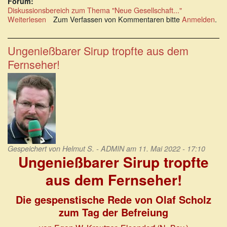
Forum:
Diskussionsbereich zum Thema "Neue Gesellschaft..."
Weiterlesen
über
Zum Verfassen von Kommentaren bitte
Anmelden
.
Über
die
Einsamkeit
Ungenießbarer Sirup tropfte aus dem
des
Fernseher!
Andersdenkenden
Gespeichert von
Helmut S. - ADMIN
am 11. Mai 2022 - 17:10
Ungenießbarer Sirup tropfte
aus dem Fernseher!
Die gespenstische Rede von Olaf Scholz
zum Tag der Befreiung