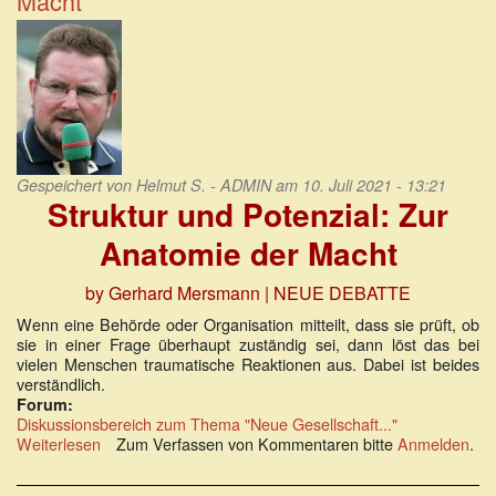
Macht
das
Mittel
zum
Zweck
wird
Gespeichert von
Helmut S. - ADMIN
am 10. Juli 2021 - 13:21
Struktur und Potenzial: Zur
Anatomie der Macht
by Gerhard Mersmann
| NEUE DEBATTE
Wenn eine Behörde oder Organisation mitteilt, dass sie prüft, ob
sie in einer Frage überhaupt zuständig sei, dann löst das bei
vielen Menschen traumatische Reaktionen aus. Dabei ist beides
verständlich.
Forum:
Diskussionsbereich zum Thema "Neue Gesellschaft..."
Weiterlesen
über
Zum Verfassen von Kommentaren bitte
Anmelden
.
Struktur
und