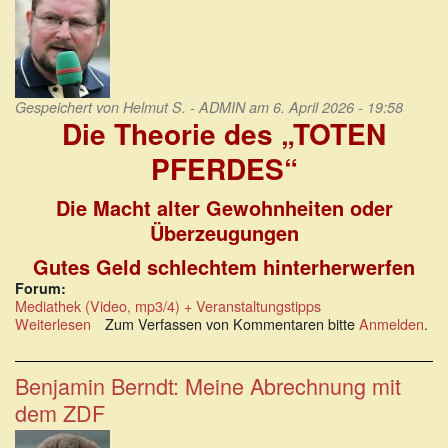
zu
betäuben
Gespeichert von
Helmut S. - ADMIN
am 6. April 2026 - 19:58
Die Theorie des „TOTEN
PFERDES“
Die Macht alter Gewohnheiten oder
Überzeugungen
Gutes Geld schlechtem hinterherwerfen
Forum:
Mediathek (Video, mp3/4) + Veranstaltungstipps
Weiterlesen
über
Zum Verfassen von Kommentaren bitte
Anmelden
.
Die
Theorie
des
Benjamin Berndt: Meine Abrechnung mit
„TOTEN
dem ZDF
PFERDES“