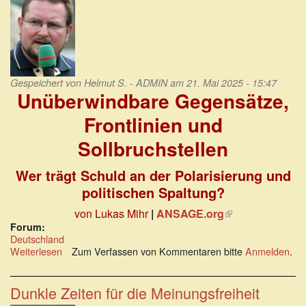
Gespeichert von
Helmut S. - ADMIN
am 21. Mai 2025 - 15:47
Unüberwindbare Gegensätze,
Frontlinien und
Sollbruchstellen
Wer trägt Schuld an der Polarisierung und
politischen Spaltung?
von Lukas Mihr
|
ANSAGE.org
(Link
ist
Forum:
Deutschland
extern)
Weiterlesen
über
Zum Verfassen von Kommentaren bitte
Anmelden
.
Unüberwindbare
Gegensätze,
Frontlinien
Dunkle Zeiten für die Meinungsfreiheit
und