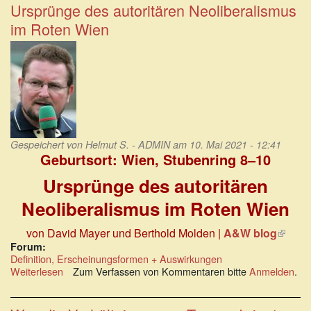
Potenzial:
Ursprünge des autoritären Neoliberalismus
Zur
im Roten Wien
Anatomie
der
Macht
Gespeichert von
Helmut S. - ADMIN
am 10. Mai 2021 - 12:41
Geburtsort: Wien, Stubenring 8–10
Ursprünge des autoritären
Neoliberalismus im Roten Wien
von David Mayer und Berthold Molden |
A&W blog
(Link
ist
Forum:
Definition, Erscheinungsformen + Auswirkungen
extern)
Weiterlesen
über
Zum Verfassen von Kommentaren bitte
Anmelden
.
Ursprünge
des
autoritären