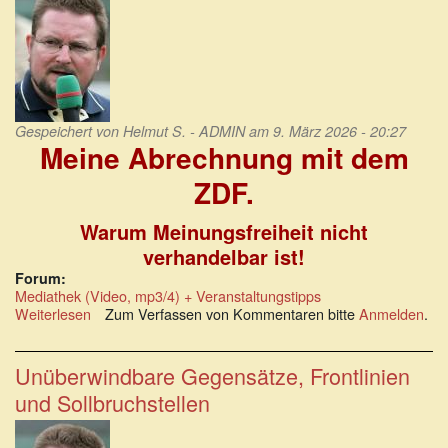
Gespeichert von
Helmut S. - ADMIN
am 9. März 2026 - 20:27
Meine Abrechnung mit dem
ZDF.
Warum Meinungsfreiheit nicht
verhandelbar ist!
Forum:
Mediathek (Video, mp3/4) + Veranstaltungstipps
Weiterlesen
über
Zum Verfassen von Kommentaren bitte
Anmelden
.
Benjamin
Berndt:
Meine
Unüberwindbare Gegensätze, Frontlinien
Abrechnung
und Sollbruchstellen
mit
dem
ZDF