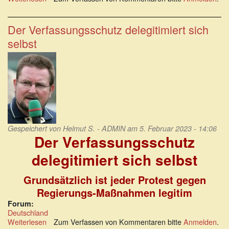
Cancel
Culture:
Ursprung
Der Verfassungsschutz delegitimiert sich
des
selbst
Begriffs
und
seine
Bedeutung
Gespeichert von
Helmut S. - ADMIN
am 5. Februar 2023 - 14:06
Der Verfassungsschutz
delegitimiert sich selbst
Grundsätzlich ist jeder Protest gegen
Regierungs-Maßnahmen legitim
Forum:
Deutschland
Weiterlesen
über
Zum Verfassen von Kommentaren bitte
Anmelden
.