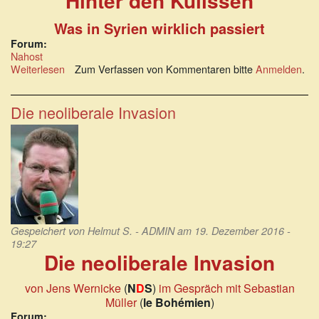
Hinter den Kulissen
Was in Syrien wirklich passiert
Forum:
Nahost
Weiterlesen
über
Zum Verfassen von Kommentaren bitte
Anmelden
.
Dr.
Daniele
Ganser
Die neoliberale Invasion
in
Köln:
Hinter
den
Kulissen.
Was
in
Syrien
wirklich
Gespeichert von
Helmut S. - ADMIN
am 19. Dezember 2016 -
passiert.
19:27
Die neoliberale Invasion
von Jens Wernicke
(
N
D
S
)
im Gespräch mit Sebastian
Müller
(
le Bohémien
)
Forum: