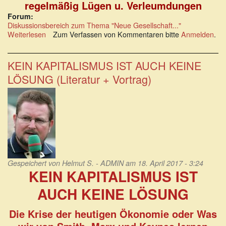
regelmäßig Lügen u. Verleumdungen
Forum:
Diskussionsbereich zum Thema "Neue Gesellschaft..."
Weiterlesen
über
Zum Verfassen von Kommentaren bitte
Anmelden
.
Die
Verleumder
unter
KEIN KAPITALISMUS IST AUCH KEINE
uns
LÖSUNG (Literatur + Vortrag)
Gespeichert von
Helmut S. - ADMIN
am 18. April 2017 - 3:24
KEIN KAPITALISMUS IST
AUCH KEINE LÖSUNG
Die Krise der heutigen Ökonomie oder Was