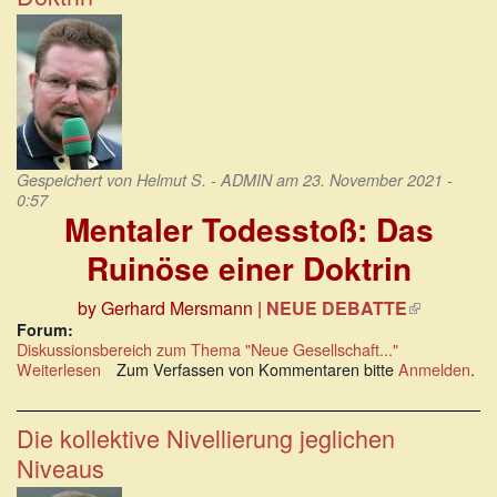
mal
nicht
schwarz-
weiß
Gespeichert von
Helmut S. - ADMIN
am 23. November 2021 -
0:57
Mentaler Todesstoß: Das
Ruinöse einer Doktrin
by Gerhard Mersmann
|
NEUE DEBATTE
(Link
ist
Forum:
extern)
Diskussionsbereich zum Thema "Neue Gesellschaft..."
Weiterlesen
über
Zum Verfassen von Kommentaren bitte
Anmelden
.
Mentaler
Todesstoß:
Das
Die kollektive Nivellierung jeglichen
Ruinöse
Niveaus
einer
Doktrin