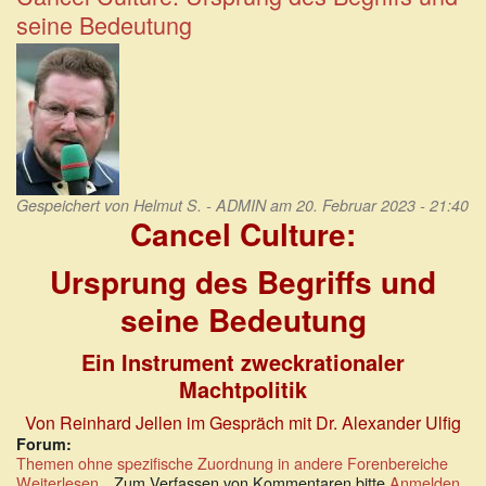
die
seine Bedeutung
Meinungsfreiheit
Gespeichert von
Helmut S. - ADMIN
am 20. Februar 2023 - 21:40
Cancel Culture:
Ursprung des Begriffs und
seine Bedeutung
Ein Instrument zweckrationaler
Machtpolitik
Von Reinhard Jellen im Gespräch mit Dr. Alexander Ulfig
Forum:
Themen ohne spezifische Zuordnung in andere Forenbereiche
Weiterlesen
über
Zum Verfassen von Kommentaren bitte
Anmelden
.