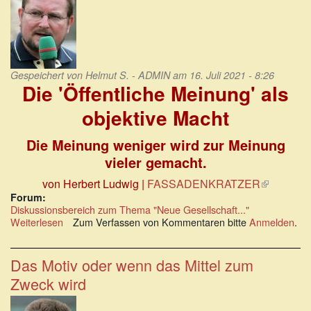
Gesellschaft
Gespeichert von
Helmut S. - ADMIN
am 16. Juli 2021 - 8:26
Die 'Öffentliche Meinung' als
objektive Macht
Die Meinung weniger wird zur Meinung
vieler gemacht.
von Herbert Ludwig |
FASSADENKRATZER
(Link
ist
Forum:
Diskussionsbereich zum Thema "Neue Gesellschaft..."
extern)
Weiterlesen
über
Zum Verfassen von Kommentaren bitte
Anmelden
.
Die
Öffentliche
Meinung
Das Motiv oder wenn das Mittel zum
als
Zweck wird
objektive
Macht