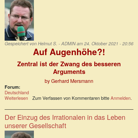
Gespeichert von
Helmut S. - ADMIN
am 24. Oktober 2021 - 20:56
Auf Augenhöhe?!
Zentral ist der Zwang des besseren
Arguments
by Gerhard Mersmann
Forum:
Deutschland
Weiterlesen
über
Zum Verfassen von Kommentaren bitte
Anmelden
.
Auf
Augenhöhe?!
Zentral
Der Einzug des Irrationalen in das Leben
ist
unserer Gesellschaft
der
Zwang
des