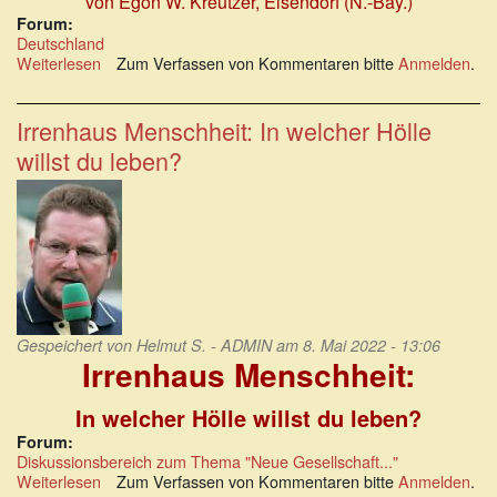
von Egon W. Kreutzer
, Elsendorf (N.-Bay.)
Forum:
Deutschland
Weiterlesen
über
Zum Verfassen von Kommentaren bitte
Anmelden
.
Ungenießbarer
Sirup
tropfte
Irrenhaus Menschheit: In welcher Hölle
aus
willst du leben?
dem
Fernseher!
Gespeichert von
Helmut S. - ADMIN
am 8. Mai 2022 - 13:06
Irrenhaus Menschheit:
In welcher Hölle willst du leben?
Forum:
Diskussionsbereich zum Thema "Neue Gesellschaft..."
Weiterlesen
über
Zum Verfassen von Kommentaren bitte
Anmelden
.