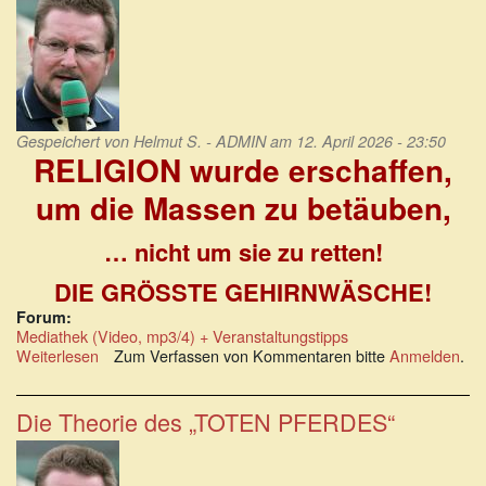
Gespeichert von
Helmut S. - ADMIN
am 12. April 2026 - 23:50
RELIGION wurde erschaffen,
um die Massen zu betäuben,
… nicht um sie zu retten!
DIE GRÖSSTE GEHIRNWÄSCHE!
Forum:
Mediathek (Video, mp3/4) + Veranstaltungstipps
Weiterlesen
über
Zum Verfassen von Kommentaren bitte
Anmelden
.
RELIGION
wurde
erschaffen,
Die Theorie des „TOTEN PFERDES“
um
die
Massen