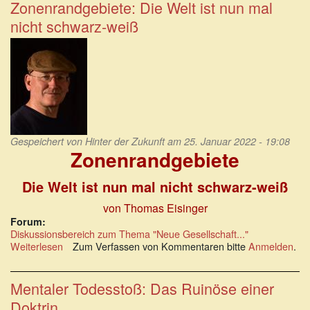
-
Zonenrandgebiete: Die Welt ist nun mal
ein
nicht schwarz-weiß
bösartiger
Feindsender?
Gespeichert von
Hinter der Zukunft
am 25. Januar 2022 - 19:08
Zonenrandgebiete
Die Welt ist nun mal nicht schwarz-weiß
von Thomas Eisinger
Forum:
Diskussionsbereich zum Thema "Neue Gesellschaft..."
Weiterlesen
über
Zum Verfassen von Kommentaren bitte
Anmelden
.
Zonenrandgebiete:
Die
Welt
Mentaler Todesstoß: Das Ruinöse einer
ist
Doktrin
nun