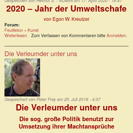
Gespeichert von
Helmut S. - ADMIN
am 17. April 2020 - 16:47
2020 – Jahr der Umweltschafe
von Egon W. Kreutzer
Forum:
Feuilleton + Kunst
Weiterlesen
über
Zum Verfassen von Kommentaren bitte
Anmelden
.
2020
–
Jahr
Die Verleumder unter uns
der
Umweltschafe
Gespeichert von
Peter Frey
am 25. Juli 2018 - 4:37
Die Verleumder unter uns
Die sog. große Politik benutzt zur
Umsetzung ihrer Machtansprüche