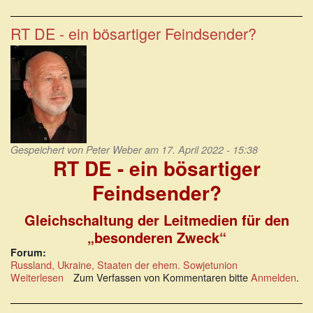
Irrenhaus
Menschheit:
In
RT DE - ein bösartiger Feindsender?
welcher
Hölle
willst
du
leben?
Gespeichert von
Peter Weber
am 17. April 2022 - 15:38
RT DE - ein bösartiger
Feindsender?
Gleichschaltung der Leitmedien für den
„besonderen Zweck“
Forum:
Russland, Ukraine, Staaten der ehem. Sowjetunion
Weiterlesen
über
Zum Verfassen von Kommentaren bitte
Anmelden
.
RT
DE