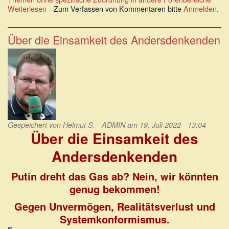
Weiterlesen
über
Zum Verfassen von Kommentaren bitte
Anmelden
.
Brett
vor'm
Kopf:
Über die Einsamkeit des Andersdenkenden
Wir
stehen
dir
bei
bis
zum
Endsieg
Gespeichert von
Helmut S. - ADMIN
am 19. Juli 2022 - 13:04
Über die Einsamkeit des
Andersdenkenden
Putin dreht das Gas ab? Nein, wir könnten
genug bekommen!
Gegen Unvermögen, Realitätsverlust und
Systemkonformismus.