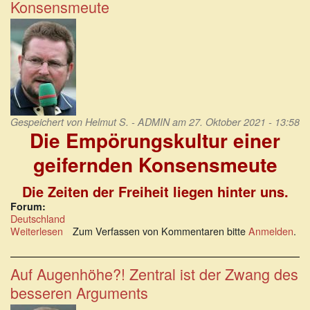
Konsensmeute
Niveaus
Gespeichert von
Helmut S. - ADMIN
am 27. Oktober 2021 - 13:58
Die Empörungskultur einer
geifernden Konsensmeute
Die Zeiten der Freiheit liegen hinter uns.
Forum:
Deutschland
Weiterlesen
über
Zum Verfassen von Kommentaren bitte
Anmelden
.
Die
Empörungskultur
einer
Auf Augenhöhe?! Zentral ist der Zwang des
geifernden
besseren Arguments
Konsensmeute