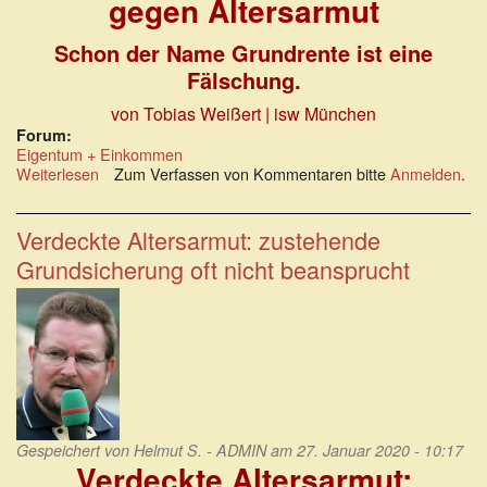
gegen Altersarmut
Schon der Name Grundrente ist eine
Fälschung.
von Tobias Weißert | isw München
Forum:
Eigentum + Einkommen
Weiterlesen
über
Zum Verfassen von Kommentaren bitte
Anmelden
.
Rentnerverarschung:
Grundrente
–
Verdeckte Altersarmut: zustehende
kaum
Grundsicherung oft nicht beansprucht
Wirkung
gegen
Altersarmut
Gespeichert von
Helmut S. - ADMIN
am 27. Januar 2020 - 10:17
Verdeckte Altersarmut: