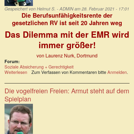
Gespeichert von
Helmut S. - ADMIN
am 28. Februar 2021 - 17:01
Die Berufsunfähigkeitsrente der
gesetzlichen RV ist seit 20 Jahren weg
Das Dilemma mit der EMR wird
immer größer!
von Laurenz Nurk, Dortmund
Forum:
Soziale Absicherung + Gerechtigkeit
Weiterlesen
über
Zum Verfassen von Kommentaren bitte
Anmelden
.
Das
Dilemma
mit
Die vogelfreien Freien: Armut steht auf dem
der
Spielplan
Erwerbsminderungsrente
wird
immer
größer!