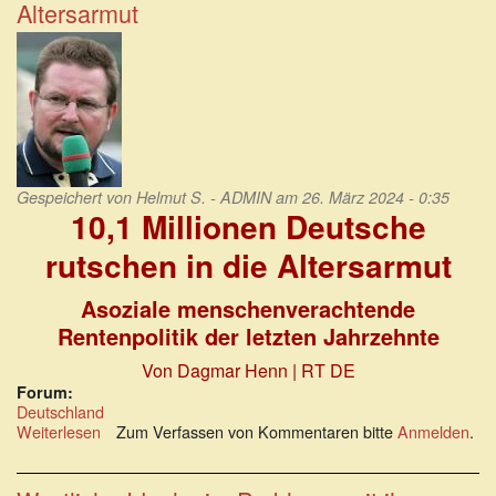
Altersarmut
Grube:
Arbeitsdienst
für
Rentner?
Gespeichert von
Helmut S. - ADMIN
am 26. März 2024 - 0:35
10,1 Millionen Deutsche
rutschen in die Altersarmut
Asoziale menschenverachtende
Rentenpolitik der letzten Jahrzehnte
Von Dagmar Henn | RT DE
Forum:
Deutschland
Weiterlesen
über
Zum Verfassen von Kommentaren bitte
Anmelden
.
10,1
Millionen
Deutsche