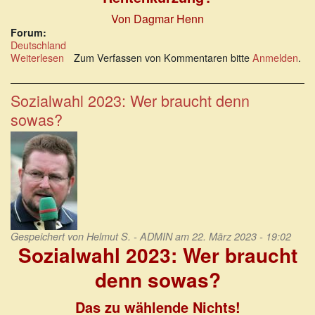
Von Dagmar Henn
Forum:
Deutschland
Weiterlesen
über
Zum Verfassen von Kommentaren bitte
Anmelden
.
Das
Treiben
sozialpolitischer
Sozialwahl 2023: Wer braucht denn
Säue
sowas?
durch
Deutschland
Gespeichert von
Helmut S. - ADMIN
am 22. März 2023 - 19:02
Sozialwahl 2023: Wer braucht
denn sowas?
Das zu wählende Nichts!