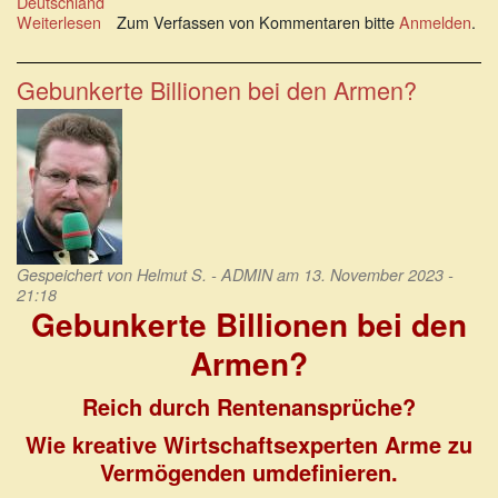
Deutschland
Weiterlesen
über
Zum Verfassen von Kommentaren bitte
Anmelden
.
Die
neoliberale
Zwangsjacke
Gebunkerte Billionen bei den Armen?
wird
fürs
Volk
noch
enger
gezurrt
Gespeichert von
Helmut S. - ADMIN
am 13. November 2023 -
21:18
Gebunkerte Billionen bei den
Armen?
Reich durch Rentenansprüche?
Wie kreative Wirtschaftsexperten Arme zu
Vermögenden umdefinieren.