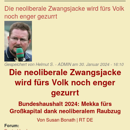
Ideologie:
Probleme
Die neoliberale Zwangsjacke wird fürs Volk
mit
noch enger gezurrt
ihrer
Ursache
bekämpfen
Gespeichert von
Helmut S. - ADMIN
am 30. Januar 2024 - 16:10
Die neoliberale Zwangsjacke
wird fürs Volk noch enger
gezurrt
Bundeshaushalt 2024: Mekka fürs
Großkapital dank neoliberalem Raubzug
Von Susan Bonath | RT DE
Forum: