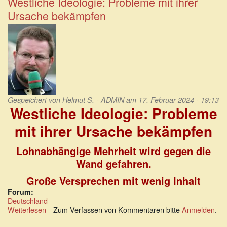
Westliche Ideologie: Probleme mit ihrer
rutschen
Ursache bekämpfen
in
die
Altersarmut
Gespeichert von
Helmut S. - ADMIN
am 17. Februar 2024 - 19:13
Westliche Ideologie: Probleme
mit ihrer Ursache bekämpfen
Lohnabhängige Mehrheit wird gegen die
Wand gefahren.
Große Versprechen mit wenig Inhalt
Forum:
Deutschland
Weiterlesen
über
Zum Verfassen von Kommentaren bitte
Anmelden
.
Westliche