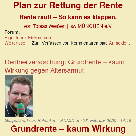
Plan zur Rettung der Rente
Rente rauf! – So kann es klappen.
von Tobias Weißert | isw MÜNCHEN e.V.
Forum:
Eigentum + Einkommen
Weiterlesen
über
Zum Verfassen von Kommentaren bitte
Anmelden
.
Plan
zur
Rettung
Rentnerverarschung: Grundrente – kaum
der
Wirkung gegen Altersarmut
Rente:
Rente
rauf!
–
So
kann
es
klappen.
Gespeichert von
Helmut S. - ADMIN
am 26. Februar 2020 - 14:15
Grundrente – kaum Wirkung