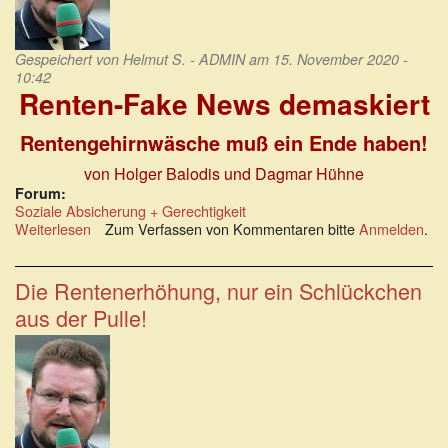
Gespeichert von
Helmut S. - ADMIN
am 15. November 2020 -
10:42
Renten-Fake News demaskiert
Rentengehirnwäsche muß ein Ende haben!
von Holger Balodis und Dagmar Hühne
Forum:
Soziale Absicherung + Gerechtigkeit
Weiterlesen
über
Zum Verfassen von Kommentaren bitte
Anmelden
.
Holger
Balodis
und
Die Rentenerhöhung, nur ein Schlückchen
Dagmar
aus der Pulle!
Hühne:
Renten-
Fake
News
demaskiert