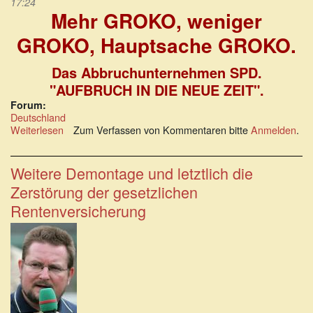
17:24
Mehr GROKO, weniger
GROKO, Hauptsache GROKO.
Das Abbruchunternehmen SPD.
"AUFBRUCH IN DIE NEUE ZEIT".
Forum:
Deutschland
Weiterlesen
über
Zum Verfassen von Kommentaren bitte
Anmelden
.
Mehr
GROKO,
weniger
Weitere Demontage und letztlich die
GROKO,
Zerstörung der gesetzlichen
Hauptsache
GROKO.
Rentenversicherung