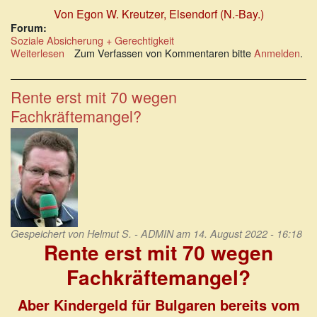
Von Egon W. Kreutzer, Elsendorf (N.-Bay.)
Forum:
Soziale Absicherung + Gerechtigkeit
Weiterlesen
über
Zum Verfassen von Kommentaren bitte
Anmelden
.
Sozialwahl
2023:
Wer
Rente erst mit 70 wegen
braucht
Fachkräftemangel?
denn
sowas?
Gespeichert von
Helmut S. - ADMIN
am 14. August 2022 - 16:18
Rente erst mit 70 wegen
Fachkräftemangel?
Aber Kindergeld für Bulgaren bereits vom