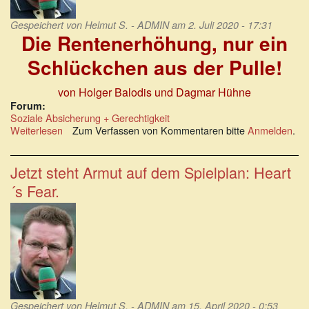
Gespeichert von
Helmut S. - ADMIN
am 2. Juli 2020 - 17:31
Die Rentenerhöhung, nur ein
Schlückchen aus der Pulle!
von Holger Balodis und Dagmar Hühne
Forum:
Soziale Absicherung + Gerechtigkeit
Weiterlesen
über
Zum Verfassen von Kommentaren bitte
Anmelden
.
Die
Rentenerhöhung,
nur
Jetzt steht Armut auf dem Spielplan: Heart
ein
´s Fear.
Schlückchen
aus
der
Pulle!
Gespeichert von
Helmut S. - ADMIN
am 15. April 2020 - 0:53