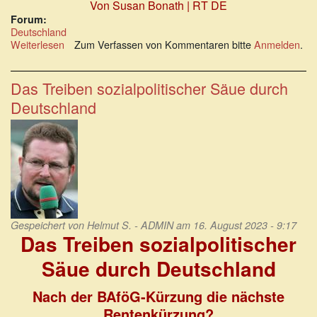
Von Susan Bonath | RT DE
Forum:
Deutschland
Weiterlesen
über
Zum Verfassen von Kommentaren bitte
Anmelden
.
Gebunkerte
Billionen
bei
Das Treiben sozialpolitischer Säue durch
den
Deutschland
Armen?
Gespeichert von
Helmut S. - ADMIN
am 16. August 2023 - 9:17
Das Treiben sozialpolitischer
Säue durch Deutschland
Nach der BAföG-Kürzung die nächste
Rentenkürzung?