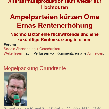
Altersarmutsproduktion läuft wieder auf
Hochtouren
Ampelparteien kürzen Oma
Ernas Rentenerhöhung
Nachholfaktor eine rückwirkende und eine
zukünftige Rentenkürzung in einem
Forum:
Soziale Absicherung + Gerechtigkeit
Weiterlesen
über
Zum Verfassen von Kommentaren bitte
Anmelden
.
Altersarmutsproduktion
läuft
wieder
Mogelpackung Grundrente
auf
Hochtouren
Gespeichert von
Helmut S. - ADMIN
am 20. März 2021 - 13:46