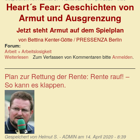
Heart´s Fear: Geschichten von
Armut und Ausgrenzung
Jetzt steht Armut auf dem Spielplan
von Bettina Kenter-Götte / PRESSENZA Berlin
Forum:
Arbeit + Arbeitslosigkeit
Weiterlesen
über
Zum Verfassen von Kommentaren bitte
Anmelden
.
Jetzt
steht
Armut
Plan zur Rettung der Rente: Rente rauf! –
auf
So kann es klappen.
dem
Spielplan:
Heart
´s
Fear.
Gespeichert von
Helmut S. - ADMIN
am 14. April 2020 - 8:39