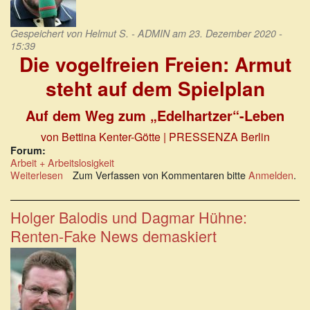
Gespeichert von
Helmut S. - ADMIN
am 23. Dezember 2020 -
15:39
Die vogelfreien Freien: Armut
steht auf dem Spielplan
Auf dem Weg zum „Edelhartzer“-Leben
von Bettina Kenter-Götte | PRESSENZA Berlin
Forum:
Arbeit + Arbeitslosigkeit
Weiterlesen
über
Zum Verfassen von Kommentaren bitte
Anmelden
.
Die
vogelfreien
Freien:
Holger Balodis und Dagmar Hühne:
Armut
Renten-Fake News demaskiert
steht
auf
dem
Spielplan