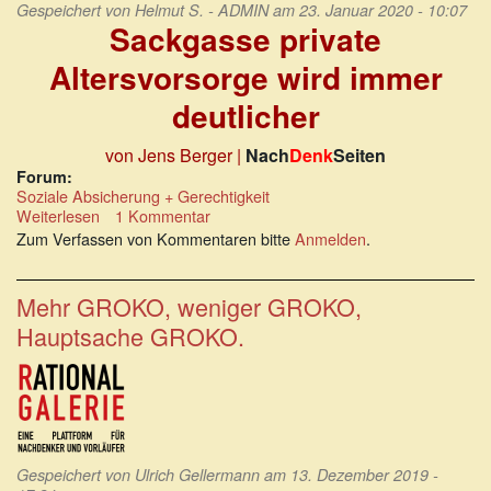
Gespeichert von
Helmut S. - ADMIN
am 23. Januar 2020 - 10:07
Sackgasse private
Altersvorsorge wird immer
deutlicher
von Jens Berger |
Nach
Denk
Seiten
Forum:
Soziale Absicherung + Gerechtigkeit
Weiterlesen
über
1 Kommentar
Die
Zum Verfassen von Kommentaren bitte
Anmelden
.
Sackgasse
private
Altersvorsorge
Mehr GROKO, weniger GROKO,
wird
Hauptsache GROKO.
immer
deutlicher
Gespeichert von
Ulrich Gellermann
am 13. Dezember 2019 -