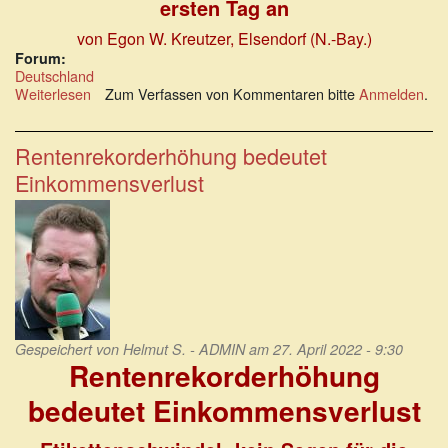
ersten Tag an
von Egon W. Kreutzer
, Elsendorf (N.-Bay.)
Forum:
Deutschland
Weiterlesen
über
Zum Verfassen von Kommentaren bitte
Anmelden
.
Rente
erst
mit
Rentenrekorderhöhung bedeutet
70
Einkommensverlust
wegen
Fachkräftemangel?
Gespeichert von
Helmut S. - ADMIN
am 27. April 2022 - 9:30
Rentenrekorderhöhung
bedeutet Einkommensverlust