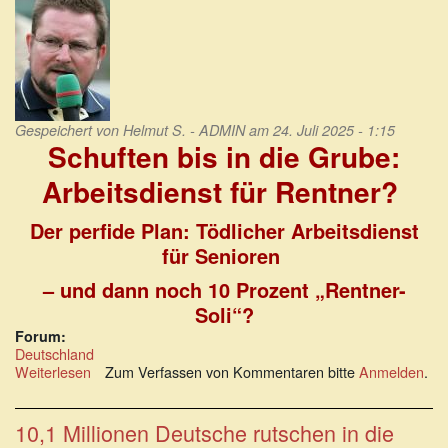
Gespeichert von
Helmut S. - ADMIN
am 24. Juli 2025 - 1:15
Schuften bis in die Grube:
Arbeitsdienst für Rentner?
Der perfide Plan: Tödlicher Arbeitsdienst
für Senioren
– und dann noch 10 Prozent „Rentner-
Soli“?
Forum:
Deutschland
Weiterlesen
über
Zum Verfassen von Kommentaren bitte
Anmelden
.
Schuften
bis
in
10,1 Millionen Deutsche rutschen in die
die