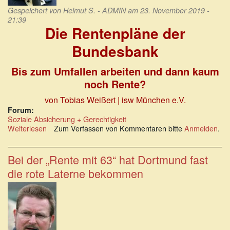
Gespeichert von
Helmut S. - ADMIN
am 23. November 2019 -
21:39
Die Rentenpläne der
Bundesbank
Bis zum Umfallen arbeiten und dann kaum
noch Rente?
von Tobias Weißert | isw München e.V.
Forum:
Soziale Absicherung + Gerechtigkeit
Weiterlesen
über
Zum Verfassen von Kommentaren bitte
Anmelden
.
Weitere
Demontage
und
Bei der „Rente mit 63“ hat Dortmund fast
letztlich
die rote Laterne bekommen
die
Zerstörung
der
gesetzlichen
Rentenversicherung