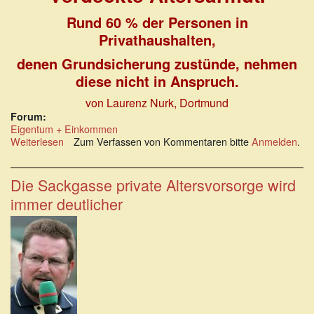
Rund 60 % der Personen in
Privathaushalten,
denen Grundsicherung zustünde, nehmen
diese nicht in Anspruch.
von Laurenz Nurk, Dortmund
Forum:
Eigentum + Einkommen
Weiterlesen
über
Zum Verfassen von Kommentaren bitte
Anmelden
.
Verdeckte
Altersarmut:
zustehende
Die Sackgasse private Altersvorsorge wird
Grundsicherung
immer deutlicher
oft
nicht
beansprucht