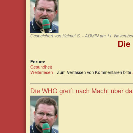
geht
pleite!
Gespeichert von
Helmut S. - ADMIN
am 11. November 
Die
Forum:
Gesundheit
Weiterlesen
über
Zum Verfassen von Kommentaren bitte
Die
wahre
Gräuelgeschichte
Die WHO greift nach Macht über da
des
Impfens