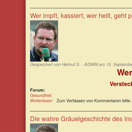
„Schutzimpfungen“
als
vermeintliche
Wer impft, kassiert, wer heilt, geht p
Gesundheitsvorsorge
Gespeichert von
Helmut S. - ADMIN
am 15. September
Wer 
Verstec
Forum:
Gesundheit
Weiterlesen
über
Zum Verfassen von Kommentaren bitte
Wer
impft,
kassiert,
Die wahre Gräuelgeschichte des Im
wer
heilt,