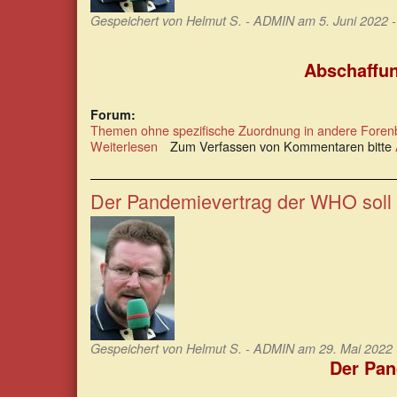
Gespeichert von
Helmut S. - ADMIN
am 5. Juni 2022 -
Abschaffun
Forum:
Themen ohne spezifische Zuordnung in andere Foren
Weiterlesen
über
Zum Verfassen von Kommentaren bitte
Die
WHO
greift
Der Pandemievertrag der WHO soll i
nach
Macht
über
das
Land
und
die
Welt
Gespeichert von
Helmut S. - ADMIN
am 29. Mai 2022 
Der Pan