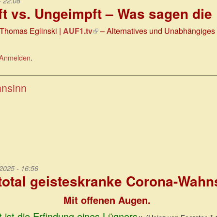
- 22:08
t vs. Ungeimpft – Was sagen die
Thomas Eglinski |
AUF1.tv
(Link
– Alternatives und Unabhängiges
ist
extern)
Anmelden
.
hnsinn
025 - 16:56
total geisteskranke Corona-Wah
Mit offenen Augen.
 ist die Erfindung eines Lügners
«