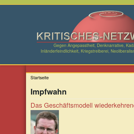
Direkt
zum
Inhalt
Gegen Angepasstheit, Denknarrative, Ka
Inländerfeindlichkeit, Kriegstreiberei, Neolibe
Startseite
Impfwahn
Das Geschäftsmodell wiederkehre