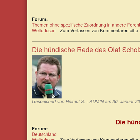
Forum:
Themen ohne spezifische Zuordnung in andere Foren
Weiterlesen
über
Zum Verfassen von Kommentaren bitte
Der
Pandemievertrag
der
Die hündische Rede des Olaf Scho
WHO
soll
im
Jahr
2024
in
Kraft
treten
Gespeichert von
Helmut S. - ADMIN
am 30. Januar 20
Die hün
Forum:
Deutschland
Weiterlesen
über
Zum Verfassen von Kommentaren bitte