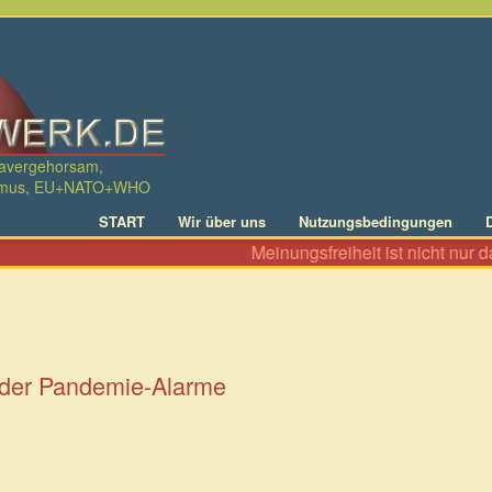
davergehorsam,
ralismus, EU+NATO+WHO
START
Wir über uns
Nutzungsbedingungen
Meinungsfreiheit ist nicht nur das Recht, zu Al
nder Pandemie-Alarme