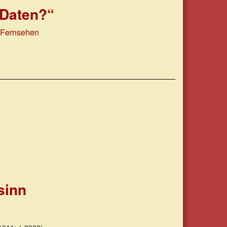
 Daten?“
 Fernsehen
nsinn