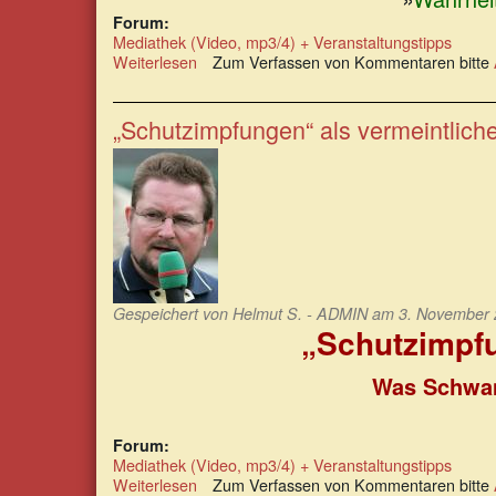
Forum:
Mediathek (Video, mp3/4) + Veranstaltungstipps
Weiterlesen
über
Zum Verfassen von Kommentaren bitte
Der
total
geisteskranke
„Schutzimpfungen“ als vermeintlic
Corona-
Wahnsinn
Gespeichert von
Helmut S. - ADMIN
am 3. November 2
„Schutzimpfu
Was Schwan
Forum:
Mediathek (Video, mp3/4) + Veranstaltungstipps
Weiterlesen
über
Zum Verfassen von Kommentaren bitte