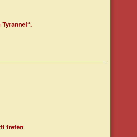
 Tyrannei“.
t treten