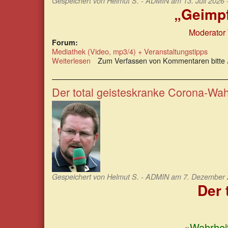
Gespeichert von
Helmut S. - ADMIN
am 13. Juli 2026 
„Geimpf
Moderator 
Forum:
Mediathek (Video, mp3/4) + Veranstaltungstipps
Weiterlesen
über
Zum Verfassen von Kommentaren bitte
„Geimpft
vs.
Ungeimpft
Der total geisteskranke Corona-Wa
–
Was
sagen
die
Daten?“
Gespeichert von
Helmut S. - ADMIN
am 7. Dezember 2
Der 
»
Wahrheit