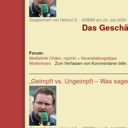
Gespeichert von
Helmut S. - ADMIN
am 24. Juli 2026 
Das Geschä
Forum:
Mediathek (Video, mp3/4) + Veranstaltungstipps
Weiterlesen
über
Zum Verfassen von Kommentaren bitte
Das
Geschäftsmodell
wiederkehrender
„Geimpft vs. Ungeimpft – Was sage
Pandemie-
Alarme