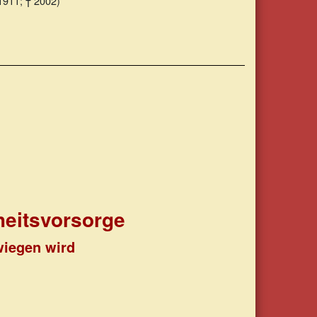
 1911; † 2002)
heitsvorsorge
wiegen wird