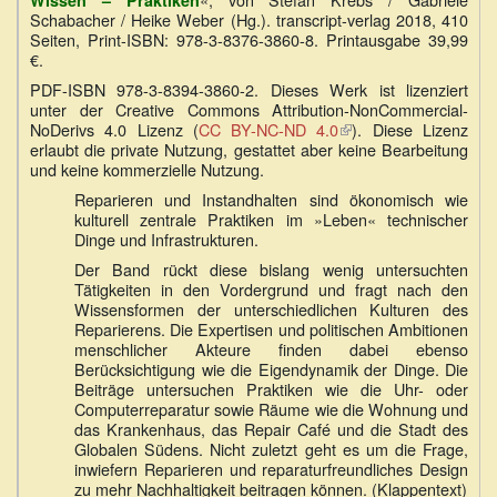
Wissen – Praktiken
Schabacher / Heike Weber (Hg.). transcript-verlag 2018, 410
Seiten, Print-ISBN: 978-3-8376-3860-8. Printausgabe 39,99
€.
PDF-ISBN 978-3-8394-3860-2. Dieses Werk ist lizenziert
unter der Creative Commons Attribution-NonCommercial-
NoDerivs 4.0 Lizenz (
CC BY-NC-ND 4.0
(Link
). Diese Lizenz
erlaubt die private Nutzung, gestattet aber keine Bearbeitung
ist
und keine kommerzielle Nutzung.
extern)
Reparieren und Instandhalten sind ökonomisch wie
kulturell zentrale Praktiken im »Leben« technischer
Dinge und Infrastrukturen.
Der Band rückt diese bislang wenig untersuchten
Tätigkeiten in den Vordergrund und fragt nach den
Wissensformen der unterschiedlichen Kulturen des
Reparierens. Die Expertisen und politischen Ambitionen
menschlicher Akteure finden dabei ebenso
Berücksichtigung wie die Eigendynamik der Dinge. Die
Beiträge untersuchen Praktiken wie die Uhr- oder
Computerreparatur sowie Räume wie die Wohnung und
das Krankenhaus, das Repair Café und die Stadt des
Globalen Südens. Nicht zuletzt geht es um die Frage,
inwiefern Reparieren und reparaturfreundliches Design
zu mehr Nachhaltigkeit beitragen können. (Klappentext)