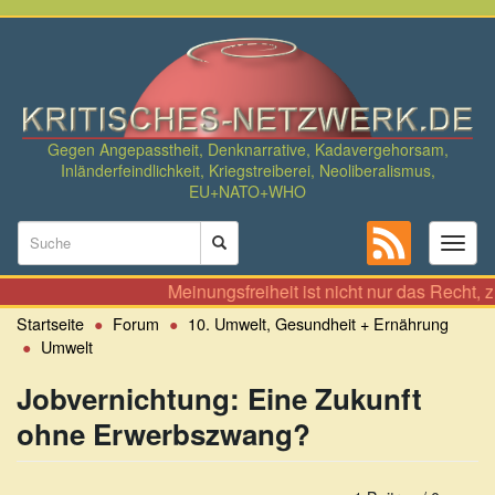
Direkt
zum
Inhalt
Gegen Angepasstheit, Denknarrative, Kadavergehorsam,
Inländerfeindlichkeit, Kriegstreiberei, Neoliberalismus,
EU+NATO+WHO
Suchformular
Toggl
naviga
Suche
Meinungsfreiheit ist nicht nur das Recht, zu Al
Startseite
Forum
10. Umwelt, Gesundheit + Ernährung
Umwelt
Jobvernichtung: Eine Zukunft
ohne Erwerbszwang?