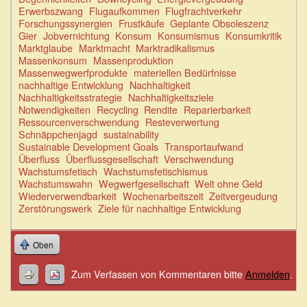
Erwerbszwang
Flugaufkommen
Flugfrachtverkehr
Forschungssynergien
Frustkäufe
Geplante Obsoleszenz
Gier
Jobvernichtung
Konsum
Konsumismus
Konsumkritik
Marktglaube
Marktmacht
Marktradikalismus
Massenkonsum
Massenproduktion
Massenwegwerfprodukte
materiellen Bedürfnisse
nachhaltige Entwicklung
Nachhaltigkeit
Nachhaltigkeitsstrategie
Nachhaltigkeitsziele
Notwendigkeiten
Recycling
Rendite
Reparierbarkeit
Ressourcenverschwendung
Resteverwertung
Schnäppchenjagd
sustainability
Sustainable Development Goals
Transportaufwand
Überfluss
Überflussgesellschaft
Verschwendung
Wachstumsfetisch
Wachstumsfetischismus
Wachstumswahn
Wegwerfgesellschaft
Welt ohne Geld
Wiederverwendbarkeit
Wochenarbeitszeit
Zeitvergeudung
Zerstörungswerk
Ziele für nachhaltige Entwicklung
Oben
Zum Verfassen von Kommentaren bitte
Anmelden
.