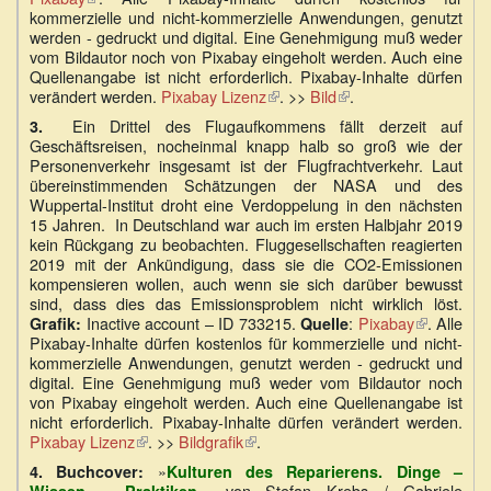
kommerzielle und nicht-kommerzielle Anwendungen, genutzt
ist
werden - gedruckt und digital. Eine Genehmigung muß weder
extern)
vom Bildautor noch von Pixabay eingeholt werden. Auch eine
Quellenangabe ist nicht erforderlich. Pixabay-Inhalte dürfen
verändert werden.
Pixabay Lizenz
(Link
. >>
Bild
(Link
.
ist
ist
Ein Drittel des Flugaufkommens fällt derzeit auf
3.
extern)
extern)
Geschäftsreisen, nocheinmal knapp halb so groß wie der
Personenverkehr insgesamt ist der Flugfrachtverkehr. Laut
übereinstimmenden Schätzungen der NASA und des
Wuppertal-Institut droht eine Verdoppelung in den nächsten
15 Jahren. In Deutschland war auch im ersten Halbjahr 2019
kein Rückgang zu beobachten. Fluggesellschaften reagierten
2019 mit der Ankündigung, dass sie die CO2-Emissionen
kompensieren wollen, auch wenn sie sich darüber bewusst
sind, dass dies das Emissionsproblem nicht wirklich löst.
Inactive account – ID 733215.
:
Pixabay
(Link
. Alle
Grafik:
Quelle
Pixabay-Inhalte dürfen kostenlos für kommerzielle und nicht-
ist
kommerzielle Anwendungen, genutzt werden - gedruckt und
extern)
digital. Eine Genehmigung muß weder vom Bildautor noch
von Pixabay eingeholt werden. Auch eine Quellenangabe ist
nicht erforderlich. Pixabay-Inhalte dürfen verändert werden.
Pixabay Lizenz
(Link
. >>
Bildgrafik
(Link
.
ist
ist
»
4.
Buchcover:
Kulturen des Reparierens. Dinge –
extern)
extern)
«, von Stefan Krebs / Gabriele