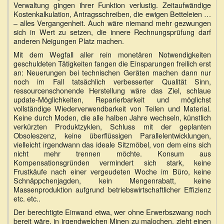
Verwaltung gingen ihrer Funktion verlustig. Zeitaufwändige
Kostenkalkulation, Antragsschreiben, die ewigen Betteleien …
– alles Vergangenheit. Auch wäre niemand mehr gezwungen
sich in Wert zu setzen, die innere Rechnungsprüfung darf
anderen Neigungen Platz machen.
Mit dem Wegfall aller rein monetären Notwendigkeiten
geschuldeten Tätigkeiten fangen die Einsparungen freilich erst
an: Neuerungen bei technischen Geräten machen dann nur
noch im Fall tatsächlich verbesserter Qualität Sinn,
ressourcenschonende Herstellung wäre das Ziel, schlaue
update-Möglichkeiten, Reparierbarkeit und möglichst
vollständige Wiederverwendbarkeit von Teilen und Material.
Keine durch Moden, die alle halben Jahre wechseln, künstlich
verkürzten Produktzyklen, Schluss mit der geplanten
Obsoleszenz, keine überflüssigen Parallelentwicklungen,
vielleicht irgendwann das ideale Sitzmöbel, von dem eins sich
nicht mehr trennen möchte. Konsum aus
Kompensationsgründen vermindert sich stark, keine
Frustkäufe nach einer vergeudeten Woche im Büro, keine
Schnäppchenjagden, kein Mengenrabatt, keine
Massenproduktion aufgrund betriebswirtschaftlicher Effizienz
etc. etc..
Der berechtigte Einwand etwa, wer ohne Erwerbszwang noch
bereit wäre, in irgendwelchen Minen zu malochen, zieht einen