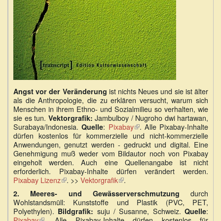
ist nichts Neues und sie ist älter
Angst vor der Veränderung
als die Anthropologie, die zu erklären versucht, warum sich
Menschen in ihrem Ethno- und Sozialmilieu so verhalten, wie
sie es tun.
Jambulboy / Nugroho dwi hartawan,
Vektorgrafik:
Surabaya/Indonesia.
:
Pixabay
(Link
. Alle Pixabay-Inhalte
Quelle
dürfen kostenlos für kommerzielle und nicht-kommerzielle
ist
Anwendungen, genutzt werden - gedruckt und digital. Eine
extern)
Genehmigung muß weder vom Bildautor noch von Pixabay
eingeholt werden. Auch eine Quellenangabe ist nicht
erforderlich. Pixabay-Inhalte dürfen verändert werden.
Pixabay Lizenz
(Link
. >>
Vektorgrafik
(Link
.
ist
ist
durch
2.
Meeres- und Gewässerverschmutzung
extern)
extern)
Wohlstandsmüll: Kunststoffe und Plastik (PVC, PET,
Polyethylen).
suju / Susanne, Schweiz.
:
Bildgrafik:
Quelle
Pixabay
(Link
. Alle Pixabay-Inhalte dürfen kostenlos für