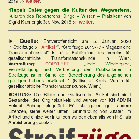
weiter
2019 >>
.
Repair Cafés gegen die Kultur des Wegwerfens
"
.
" von
Kulturen des Reparierens: Dinge – Wissen – Praktiken
weiter
Sigrid Kannengießer. Nov. 2018 >>
.
► Quelle:
Erstveröffentlicht am 5. Januar 2020
in Streifzüge >>
(Link
. "Streifzüge 2019-77 - Magazinierte
Artikel
Transformationslust" ist eine Publikation des Vereins für
ist
gesellschaftliche Transformationskunde in Wien.
extern)
:
COPYLEFT
(Link
. „
Jede Wiedergabe,
Verbreitung
Vervielfältigung und Verbreitung der Publikationen in
ist
Streifzüge ist im Sinne der Bereicherung des allgemeinen
extern)
geistigen Lebens erwünscht.
" (Kritischer Kreis. Verein für
gesellschaftliche Transformationskunde, Wien.).
Die Bilder und Grafiken im Artikel sind nicht
ACHTUNG:
Bestandteil des Originalartikels und wurden von KN-ADMIN
Helmut Schnug eingefügt. Für sie gelten ggf. andere
Lizenzen, siehe weiter unten. Grünfärbung von Zitaten im
Artikel und einige Verlinkungen wurden ebenfalls von H.S. als
Anreicherung gesetzt.