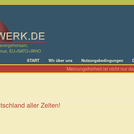
davergehorsam,
ralismus, EU+NATO+WHO
START
Wir über uns
Nutzungsbedingungen
Meinungsfreiheit ist nicht nur das Recht, zu Al
schland aller Zeiten!