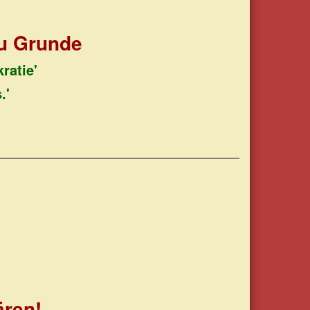
zu Grunde
ratie'
.'
ären!