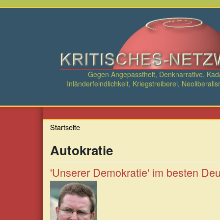
Direkt
zum
Inhalt
Gegen Angepasstheit, Denknarrative, Ka
Inländerfeindlichkeit, Kriegstreiberei, Neolibe
Startseite
Autokratie
'Unserer Demokratie' im besten Deut