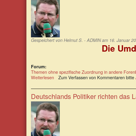
mehr
zur
Horrorshow
Gespeichert von
Helmut S. - ADMIN
am 16. Januar 20
Die Umd
Forum:
Themen ohne spezifische Zuordnung in andere Foren
Weiterlesen
über
Zum Verfassen von Kommentaren bitte
Die
Umdeutung
von
Deutschlands Politiker richten das
Begriffen
ist
systemimmanent