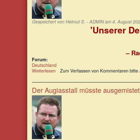
Gespeichert von
Helmut S. - ADMIN
am 6. August 202
'Unserer De
– Ra
Forum:
Deutschland
Weiterlesen
über
Zum Verfassen von Kommentaren bitte
'Unserer
Demokratie'
im
Der Augiasstall müsste ausgemiste
besten
Deutschland
aller
Zeiten!