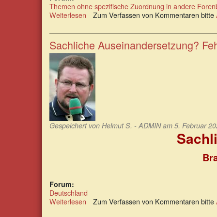
Themen ohne spezifische Zuordnung in andere Foren
Weiterlesen
über
Zum Verfassen von Kommentaren bitte
Freiheitseinschränkungen
als
perfides
Sachliche Auseinandersetzung? Feh
Schutzargument
Gespeichert von
Helmut S. - ADMIN
am 5. Februar 20
Sachl
Bra
Forum:
Deutschland
Weiterlesen
über
Zum Verfassen von Kommentaren bitte
Sachliche