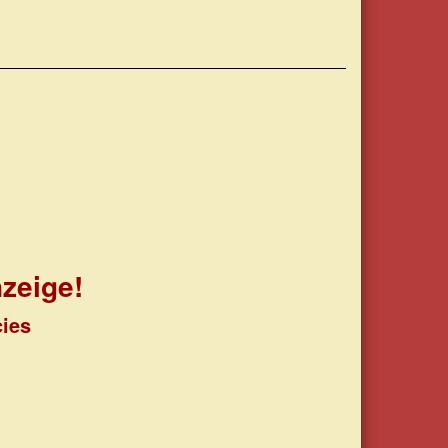
zeige!
cies