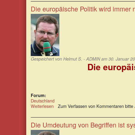
Auseinandersetzung?
Fehlanzeige!
Die europäische Politik wird immer
Gespeichert von
Helmut S. - ADMIN
am 30. Januar 20
Die europäi
Forum:
Deutschland
Weiterlesen
über
Zum Verfassen von Kommentaren bitte
Die
europäische
Politik
Die Umdeutung von Begriffen ist s
wird
immer