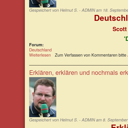
Gespeichert von
Helmut S. - ADMIN
am 18. September
Deutschl
Scott
'
Forum:
Deutschland
Weiterlesen
über
Zum Verfassen von Kommentaren bitte
Deutschlands
Politiker
richten
Erklären, erklären und nochmals erk
das
Land
zu
Grunde
Gespeichert von
Helmut S. - ADMIN
am 8. September 
Erkl