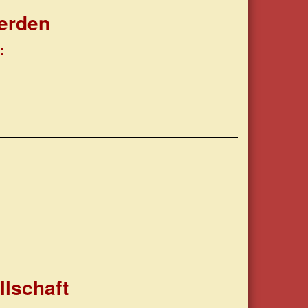
werden
e:
llschaft