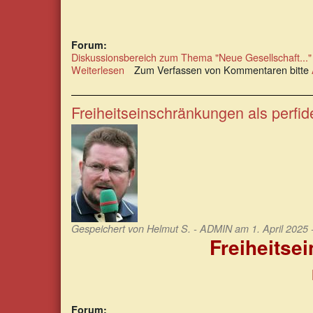
Forum:
Diskussionsbereich zum Thema "Neue Gesellschaft..."
Weiterlesen
über
Zum Verfassen von Kommentaren bitte
Die
heutige
Hysterisierung
Freiheitseinschränkungen als perfi
unserer
Gesellschaft
Gespeichert von
Helmut S. - ADMIN
am 1. April 2025 
Freiheitse
Forum: