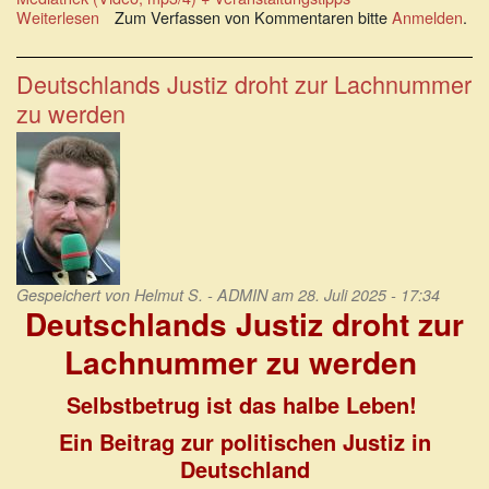
Weiterlesen
über
Zum Verfassen von Kommentaren bitte
Anmelden
.
Mit
welchem
Rechtsstaat
Deutschlands Justiz droht zur Lachnummer
haben
zu werden
wir
es
noch
zu
tun?
Gespeichert von
Helmut S. - ADMIN
am 28. Juli 2025 - 17:34
Deutschlands Justiz droht zur
Lachnummer zu werden
Selbstbetrug ist das halbe Leben!
Ein Beitrag zur politischen Justiz in
Deutschland