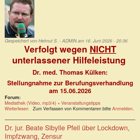
Gespeichert von
Helmut S. - ADMIN
am 16. Juni 2026 - 20:36
Verfolgt wegen
NICHT
unterlassener Hilfeleistung
Dr. med. Thomas Külken:
Stellungnahme zur Berufungsverhandlung
am 15.06.2026
Forum:
Mediathek (Video, mp3/4) + Veranstaltungstipps
Weiterlesen
über
Zum Verfassen von Kommentaren bitte
Anmelden
.
Verfolgt
wegen
NICHT
Dr. jur. Beate Sibylle Pfeil über Lockdown,
unterlassener
Impfzwang, Zensur
Hilfeleistung!