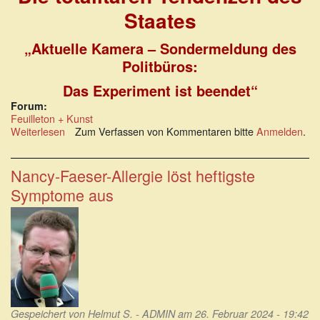
Staates
„Aktuelle Kamera – Sondermeldung des
Politbüros:
Das Experiment ist beendet“
Forum:
Feuilleton + Kunst
Weiterlesen
über
Zum Verfassen von Kommentaren bitte
Anmelden
.
Die
totalitären
Tendenzen
Nancy-Faeser-Allergie löst heftigste
des
Symptome aus
Staates
Gespeichert von
Helmut S. - ADMIN
am 26. Februar 2024 - 19:42