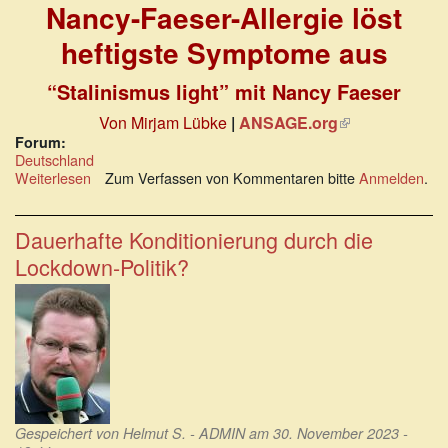
Nancy-Faeser-Allergie löst
heftigste Symptome aus
“Stalinismus light” mit Nancy Faeser
Von Mirjam Lübke
|
ANSAGE.org
(Link
ist
Forum:
Deutschland
extern)
Weiterlesen
über
Zum Verfassen von Kommentaren bitte
Anmelden
.
Nancy-
Faeser-
Allergie
Dauerhafte Konditionierung durch die
löst
Lockdown-Politik?
heftigste
Symptome
aus
Gespeichert von
Helmut S. - ADMIN
am 30. November 2023 -