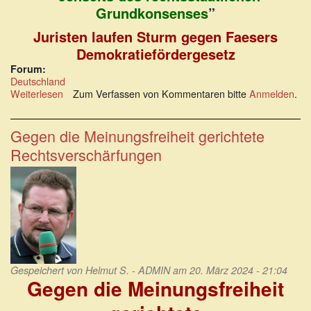
Grundkonsenses
”
Juristen laufen Sturm gegen Faesers
Demokratiefördergesetz
Forum:
Deutschland
Weiterlesen
über
Zum Verfassen von Kommentaren bitte
Anmelden
.
RA
Gerhard
Strate
Gegen die Meinungsfreiheit gerichtete
geht
Rechtsverschärfungen
mit
Faeser
und
Paus
hart
ins
Gericht
Gespeichert von
Helmut S. - ADMIN
am 20. März 2024 - 21:04
Gegen die Meinungsfreiheit