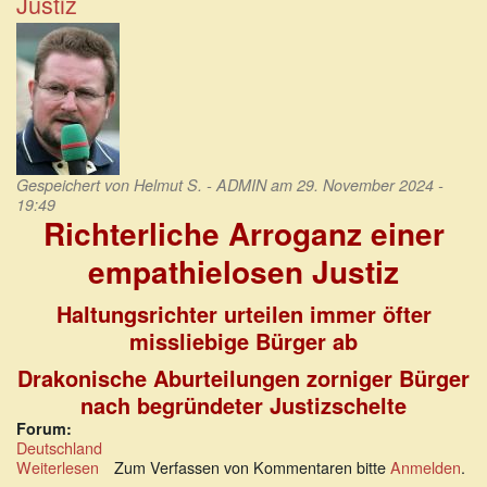
Justiz
auf
der
Strecke
Gespeichert von
Helmut S. - ADMIN
am 29. November 2024 -
19:49
Richterliche Arroganz einer
empathielosen Justiz
Haltungsrichter urteilen immer öfter
missliebige Bürger ab
Drakonische Aburteilungen zorniger Bürger
nach begründeter Justizschelte
Forum:
Deutschland
Weiterlesen
über
Zum Verfassen von Kommentaren bitte
Anmelden
.
Richterliche