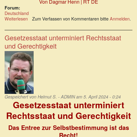
Von Dagmar Henn | RT DE
Forum:
Deutschland
Weiterlesen
über
Zum Verfassen von Kommentaren bitte
Anmelden
.
Entfernung
aus
dem
Gesetzesstaat unterminiert Rechtsstaat
Beamtenverhältnis
und Gerechtigkeit
Gespeichert von
Helmut S. - ADMIN
am 5. April 2024 - 0:24
Gesetzesstaat unterminiert
Rechtsstaat und Gerechtigkeit
Das Entree zur Selbstbestimmung ist das
Recht!