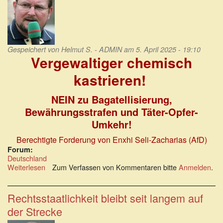
Gespeichert von
Helmut S. - ADMIN
am 5. April 2025 - 19:10
Vergewaltiger chemisch
kastrieren!
NEIN zu Bagatellisierung,
Bewährungsstrafen und Täter-Opfer-
Umkehr!
Berechtigte Forderung von Enxhi Seli-Zacharias (AfD)
Forum:
Deutschland
Weiterlesen
über
Zum Verfassen von Kommentaren bitte
Anmelden
.
Vergewaltiger
chemisch
kastrieren!
Rechtsstaatlichkeit bleibt seit langem auf
der Strecke