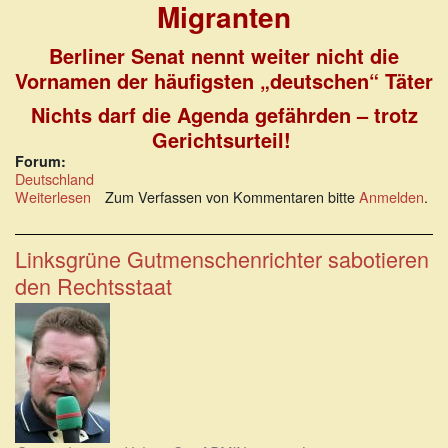
Migranten
Berliner Senat nennt weiter nicht die
Vornamen der häufigsten „deutschen“ Täter
Nichts darf die Agenda gefährden – trotz
Gerichtsurteil!
Forum:
Deutschland
Weiterlesen
über
Zum Verfassen von Kommentaren bitte
Anmelden
.
Messerangriffe
fast
ausschließliche
Linksgrüne Gutmenschenrichter sabotieren
Domäne
den Rechtsstaat
von
Migranten