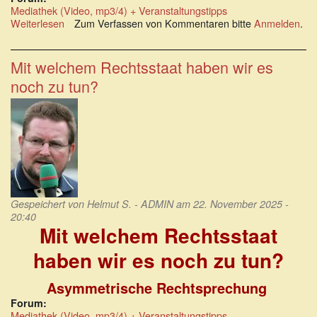
Mediathek (Video, mp3/4) + Veranstaltungstipps
extern)
Weiterlesen
über
Zum Verfassen von Kommentaren bitte
Anmelden
.
Wenn
Grundrechtsbrüche
zur
Mit welchem Rechtsstaat haben wir es
neuen
noch zu tun?
Normalität
werden
Gespeichert von
Helmut S. - ADMIN
am 22. November 2025 -
20:40
Mit welchem Rechtsstaat
haben wir es noch zu tun?
Asymmetrische Rechtsprechung
Forum:
Mediathek (Video, mp3/4) + Veranstaltungstipps