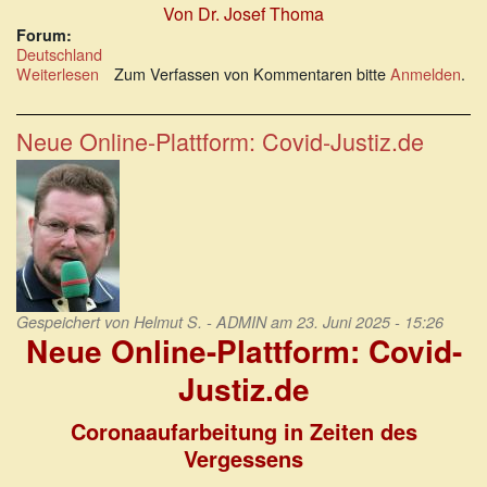
Von Dr. Josef Thoma
Forum:
Deutschland
Weiterlesen
über
Zum Verfassen von Kommentaren bitte
Anmelden
.
Deutschlands
Justiz
droht
Neue Online-Plattform: Covid-Justiz.de
zur
Lachnummer
zu
werden
Gespeichert von
Helmut S. - ADMIN
am 23. Juni 2025 - 15:26
Neue Online-Plattform: Covid-
Justiz.de
Coronaaufarbeitung in Zeiten des
Vergessens