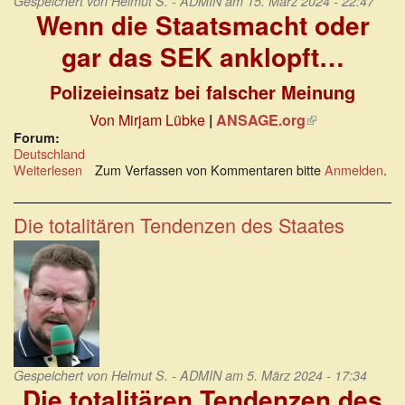
Gespeichert von
Helmut S. - ADMIN
am 15. März 2024 - 22:47
Wenn die Staatsmacht oder
gar das SEK anklopft…
Polizeieinsatz bei falscher Meinung
Von Mirjam Lübke
|
ANSAGE.org
(Link
ist
Forum:
Deutschland
extern)
Weiterlesen
über
Zum Verfassen von Kommentaren bitte
Anmelden
.
Wenn
die
Staatsmacht
Die totalitären Tendenzen des Staates
oder
gar
das
SEK
anklopft…
Gespeichert von
Helmut S. - ADMIN
am 5. März 2024 - 17:34
Die totalitären Tendenzen des