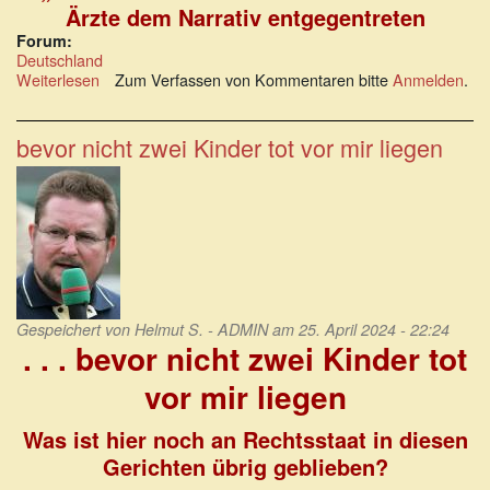
Ärzte dem Narrativ entgegentreten
Forum:
Deutschland
Weiterlesen
über
Zum Verfassen von Kommentaren bitte
Anmelden
.
Politisch
motivierter
Schauprozess
bevor nicht zwei Kinder tot vor mir liegen
gegen
einen
Arzt
Gespeichert von
Helmut S. - ADMIN
am 25. April 2024 - 22:24
. . . bevor nicht zwei Kinder tot
vor mir liegen
Was ist hier noch an Rechtsstaat in diesen
Gerichten übrig geblieben?