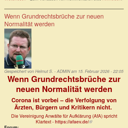
Gesetzentwurf:
Zensur
und
Wenn Grundrechtsbrüche zur neuen
Machtmissbrauch
Normalität werden
wirksam
bekämpfen!
Gespeichert von
Helmut S. - ADMIN
am 15. Februar 2026 - 22:05
Wenn Grundrechtsbrüche zur
neuen Normalität werden
Corona ist vorbei – die Verfolgung von
Ärzten, Bürgern und Kritikern nicht.
Die Vereinigung Anwälte für Aufklärung (AfA) spricht
Klartext -
https://afaev.de/
(Link
ist
Forum: