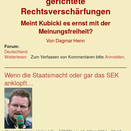
gerichtete
Rechtsverschärfungen
Meint Kubicki es ernst mit der
Meinungsfreiheit?
Von Dagmar Henn
Forum:
Deutschland
Weiterlesen
über
Zum Verfassen von Kommentaren bitte
Anmelden
.
Gegen
die
Meinungsfreiheit
Wenn die Staatsmacht oder gar das SEK
gerichtete
anklopft…
Rechtsverschärfungen