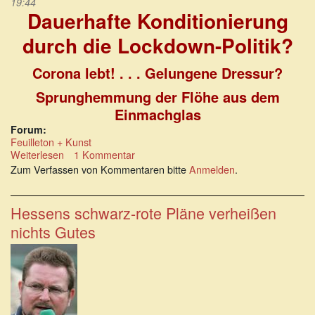
19:44
Dauerhafte Konditionierung
durch die Lockdown-Politik?
Corona lebt! . . . Gelungene Dressur?
Sprunghemmung der Flöhe aus dem
Einmachglas
Forum:
Feuilleton + Kunst
Weiterlesen
über
1 Kommentar
Dauerhafte
Zum Verfassen von Kommentaren bitte
Anmelden
.
Konditionierung
durch
die
Hessens schwarz-rote Pläne verheißen
Lockdown-
nichts Gutes
Politik?