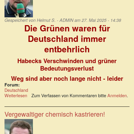
Gespeichert von
Helmut S. - ADMIN
am 27. Mai 2025 - 14:38
Die Grünen waren für
Deutschland immer
entbehrlich
Habecks Verschwinden und grüner
Bedeutungsverlust
Weg sind aber noch lange nicht - leider
Forum:
Deutschland
Weiterlesen
über
Zum Verfassen von Kommentaren bitte
Anmelden
.
Die
Grünen
waren
Vergewaltiger chemisch kastrieren!
für
Deutschland
immer
entbehrlich