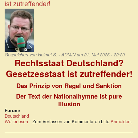
ist zutreffender!
Pfeil
über
Lockdown,
Impfzwang,
Zensur
Gespeichert von
Helmut S. - ADMIN
am 21. Mai 2026 - 22:20
Rechtsstaat Deutschland?
Gesetzesstaat ist zutreffender!
Das Prinzip von Regel und Sanktion
Der Text der Nationalhymne ist pure
Illusion
Forum:
Deutschland
Weiterlesen
über
Zum Verfassen von Kommentaren bitte
Anmelden
.
Rechtsstaat
Deutschland?
Gesetzesstaat