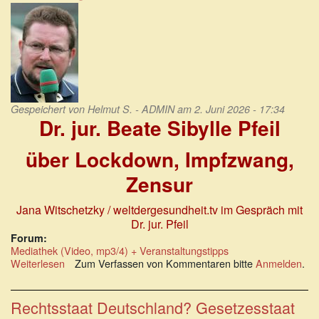
Gespeichert von
Helmut S. - ADMIN
am 2. Juni 2026 - 17:34
Dr. jur. Beate Sibylle Pfeil
über Lockdown, Impfzwang,
Zensur
Jana Witschetzky / weltdergesundheit.tv im Gespräch mit
Dr. jur. Pfeil
Forum:
Mediathek (Video, mp3/4) + Veranstaltungstipps
Weiterlesen
über
Zum Verfassen von Kommentaren bitte
Anmelden
.
Dr.
jur.
Beate
Rechtsstaat Deutschland? Gesetzesstaat
Sibylle