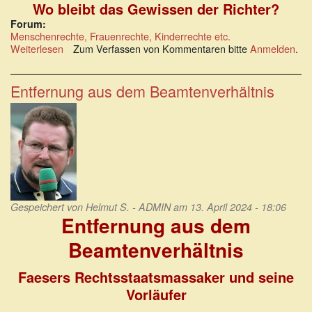
Wo bleibt das Gewissen der Richter?
Forum:
Menschenrechte, Frauenrechte, Kinderrechte etc.
Weiterlesen
über
Zum Verfassen von Kommentaren bitte
Anmelden
.
bevor
nicht
zwei
Entfernung aus dem Beamtenverhältnis
Kinder
tot
vor
mir
liegen
Gespeichert von
Helmut S. - ADMIN
am 13. April 2024 - 18:06
Entfernung aus dem
Beamtenverhältnis
Faesers Rechtsstaatsmassaker und seine
Vorläufer