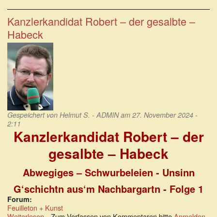
Arroganz
einer
Kanzlerkandidat Robert – der gesalbte –
empathielosen
Habeck
Justiz
Gespeichert von
Helmut S. - ADMIN
am 27. November 2024 -
2:11
Kanzlerkandidat Robert – der
gesalbte – Habeck
Abwegiges – Schwurbeleien - Unsinn
G‘schichtn aus‘m Nachbargartn - Folge 1
Forum:
Feuilleton + Kunst
Weiterlesen
über
Zum Verfassen von Kommentaren bitte
Anmelden
.