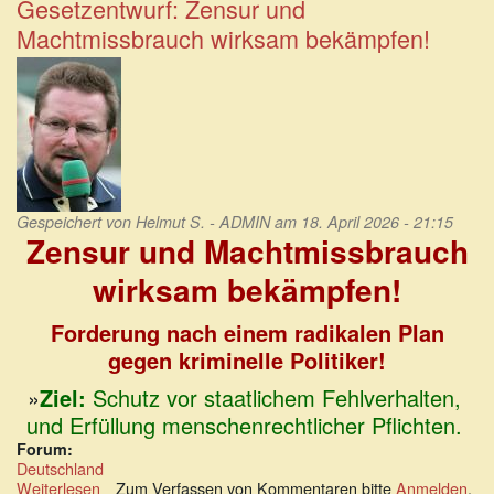
Gesetzentwurf: Zensur und
ist
Machtmissbrauch wirksam bekämpfen!
zutreffender!
Gespeichert von
Helmut S. - ADMIN
am 18. April 2026 - 21:15
Zensur und Machtmissbrauch
wirksam bekämpfen!
Forderung nach einem radikalen Plan
gegen kriminelle Politiker!
»
Ziel:
Schutz vor staatlichem Fehlverhalten,
und Erfüllung menschenrechtlicher Pflichten.
Forum:
Deutschland
Weiterlesen
über
Zum Verfassen von Kommentaren bitte
Anmelden
.