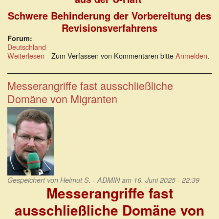
Schwere Behinderung der Vorbereitung des
Revisionsverfahrens
Forum:
Deutschland
Weiterlesen
über
Zum Verfassen von Kommentaren bitte
Anmelden
.
Die
hässliche
Fratze
Messerangriffe fast ausschließliche
unseres
Domäne von Migranten
Rechtsstaates
Gespeichert von
Helmut S. - ADMIN
am 16. Juni 2025 - 22:39
Messerangriffe fast
ausschließliche Domäne von