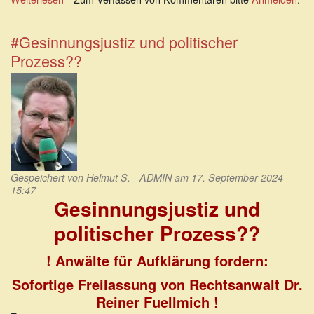
Kanzlerkandidat
Robert
–
#Gesinnungsjustiz und politischer
der
Prozess??
gesalbte
–
Habeck
Gespeichert von
Helmut S. - ADMIN
am 17. September 2024 -
15:47
Gesinnungsjustiz und
politischer Prozess??
! Anwälte für Aufklärung fordern:
Sofortige Freilassung von Rechtsanwalt Dr.
Reiner Fuellmich !