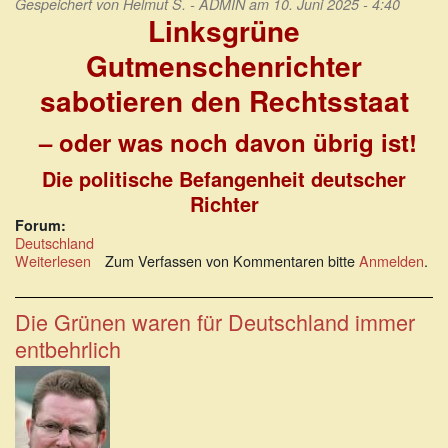
Gespeichert von
Helmut S. - ADMIN
am 10. Juni 2025 - 4:40
Linksgrüne
Gutmenschenrichter
sabotieren den Rechtsstaat
– oder was noch davon übrig ist!
Die politische Befangenheit deutscher
Richter
Forum:
Deutschland
Weiterlesen
über
Zum Verfassen von Kommentaren bitte
Anmelden
.
Linksgrüne
Gutmenschenrichter
sabotieren
Die Grünen waren für Deutschland immer
den
entbehrlich
Rechtsstaat