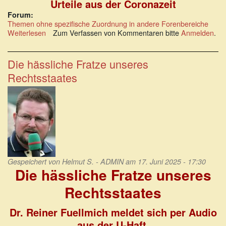
Urteile aus der Coronazeit
Forum:
Themen ohne spezifische Zuordnung in andere Forenbereiche
Weiterlesen
über
Zum Verfassen von Kommentaren bitte
Anmelden
.
Neue
Online-
Plattform:
Die hässliche Fratze unseres
Covid-
Rechtsstaates
Justiz.de
Gespeichert von
Helmut S. - ADMIN
am 17. Juni 2025 - 17:30
Die hässliche Fratze unseres
Rechtsstaates
Dr. Reiner Fuellmich meldet sich per Audio
aus der U-Haft