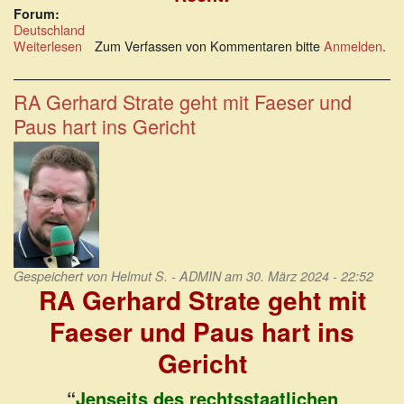
Forum:
Deutschland
Weiterlesen
über
Zum Verfassen von Kommentaren bitte
Anmelden
.
Gesetzesstaat
unterminiert
Rechtsstaat
RA Gerhard Strate geht mit Faeser und
und
Paus hart ins Gericht
Gerechtigkeit
Gespeichert von
Helmut S. - ADMIN
am 30. März 2024 - 22:52
RA Gerhard Strate geht mit
Faeser und Paus hart ins
Gericht
“
Jenseits des rechtsstaatlichen